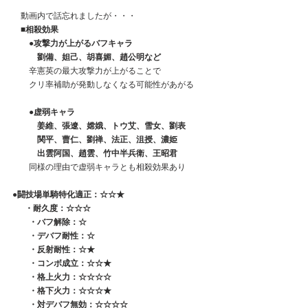
　動画内で話忘れましたが・・・
　■相殺効果
　　●攻撃力が上がるバフキャラ
　　　劉備、妲己、胡喜媚、趙公明など
　　辛憲英の最大攻撃力が上がることで
　　クリ率補助が発動しなくなる可能性があがる
　　●虚弱キャラ
　　　姜維、張遼、嫦娥、トウ艾、雪女、劉表
  　　  関平、曹仁、劉禅、法正、沮授、濃姫
　　　出雲阿国、趙雲、竹中半兵衛、王昭君
　　同様の理由で虚弱キャラとも相殺効果あり
●闘技場単騎特化適正：☆☆★
 　 ・耐久度：☆☆☆
　　・バフ解除：☆
　　・デバフ耐性：☆
　　・反射耐性：☆★
　　・コンボ成立：☆☆★
　　・格上火力：☆☆☆☆
　　・格下火力：☆☆☆★
　　・対デバフ無効：☆☆☆☆