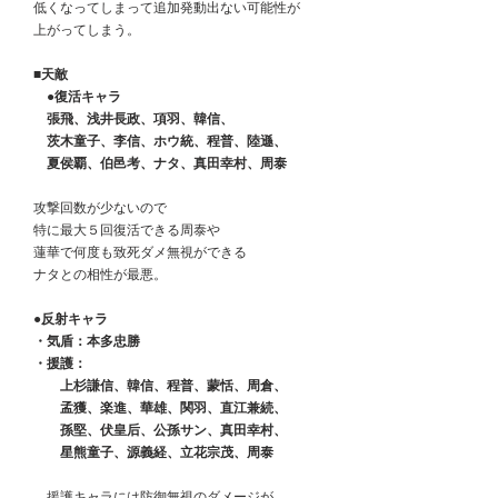
　低くなってしまって追加発動出ない可能性が
　上がってしまう。
　■天敵
　　●復活キャラ
　　張飛、浅井長政、項羽、韓信、
　　茨木童子、李信、ホウ統、程普、陸遜、
　　夏侯覇、伯邑考、ナタ、真田幸村、周泰
　攻撃回数が少ないので
　特に最大５回復活できる周泰や
　蓮華で何度も致死ダメ無視ができる
　ナタとの相性が最悪。
　●反射キャラ
　・気盾：本多忠勝
　・援護：
　　　上杉謙信、韓信、程普、蒙恬、周倉、
　　　孟獲、楽進、華雄、関羽、直江兼続、
　　　孫堅、伏皇后、公孫サン、真田幸村、
　　　星熊童子、源義経、立花宗茂、周泰
　　援護キャラには防御無視のダメージが