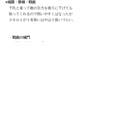
●傾国・群雄・戦姫
　卞氏と違って敵の主力を後ろに下げても
　狙ってくれるので戦いやすくはなったが
　スキル１が１名狙いはやはり扱いづらい。
　・
戦姫の城門
　　城門は攻撃力が一番低いので
　　弱いキャラ４体並べても城門に攻撃が
　　いかない。
　　また門を突破できても、その後
　　１体ずつしかスキル１で撃破できないので
　　２体守備で並べられると、
　　１部隊突破するのにものすごく時間が
　　かかってしまい攻城向けではない。
●単騎特化陣営の1人目の副将としてありか？
　見送ります。
　戦役、ボス共に振るわない。