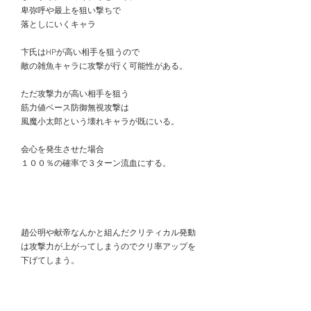
　卑弥呼や最上を狙い撃ちで
　落としにいくキャラ
　卞氏はHPが高い相手を狙うので
　敵の雑魚キャラに攻撃が行く可能性がある。
　ただ攻撃力が高い相手を狙う
　筋力値ベース防御無視攻撃は
　風魔小太郎という壊れキャラが既にいる。
　会心を発生させた場合
　１００％の確率で３ターン流血にする。
　趙公明や献帝なんかと組んだクリティカル発動
　は攻撃力が上がってしまうのでクリ率アップを
　下げてしまう。