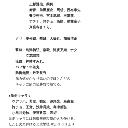
　　　　　　　上杉謙信、荊軻、
　　　　　　　衛青、前田慶次、馬岱、呂布奉先
　　　　　　　豊臣秀吉、宮本武蔵、玉藻前、
　　　　　　　アテナ、許チョ、高順、星熊童子
　　　　　　　真宮寺さくら、
　　　クリ：夏侯覇、華雄、大嶽丸、加藤清正
　　　撃砕：島津義弘、楽毅、滝夜叉姫、ナタ
　　　　　　立花宗茂
　　　流血：神崎すみれ、
　　　バフ奪：牛若丸
　　　防御無視：丹羽長秀
　　　筋力値がかなり高いのでほとんどの
　　　キャラに筋力値勝負で勝てる。
　●暴走キャラ：
　　ウアサハ、典韋、魏延、源頼光、皇甫嵩
　　許チョ、王賁、浅井長政、島津義弘
　　小早川秀秋、伊達政宗、袁術
　暴走キャラには防御無視攻撃の火力伸びる。
　ただし火力伸びると攻撃後HPが３０％より