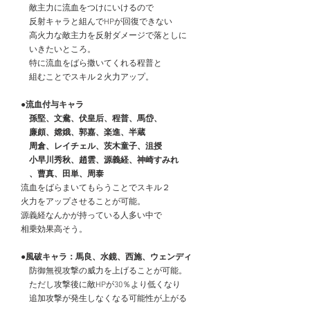
　　敵主力に流血をつけにいけるので
　　反射キャラと組んでHPが回復できない
　　高火力な敵主力を反射ダメージで落としに
　　いきたいところ。
　　特に流血をばら撒いてくれる程普と
　　組むことでスキル２火力アップ。
　●流血付与キャラ
　　孫堅、文鴦、伏皇后、程普、馬岱、
　　廉頗、嫦娥、郭嘉、楽進、半蔵
　　周倉、レイチェル、茨木童子、沮授
　　小早川秀秋、趙雲、源義経、神崎すみれ
　　、曹真、田単、周泰
　流血をばらまいてもらうことでスキル２
　火力をアップさせることが可能。
　源義経なんかが持っている人多い中で
　相乗効果高そう。
　●風破キャラ：馬良、水鏡、西施、ウェンディ
　　防御無視攻撃の威力を上げることが可能。
　　ただし攻撃後に敵HPが30％より低くなり
　　追加攻撃が発生しなくなる可能性が上がる