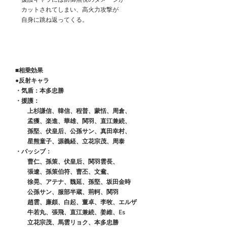
　　カットされてしまい、高火力攻撃が
　　自身に跳ね返ってくる。
　■相乗効果
　●反射キャラ
　・気盾：本多忠勝
　・援護：
　　　上杉謙信、韓信、程普、蒙恬、周倉、
　　　孟獲、楽進、華雄、関羽、直江兼続、
　　　孫堅、伏皇后、公孫サン、真田幸村、
　　　星熊童子、源義経、立花宗茂、周泰
　・パッシブ：
　　　曹仁、孫策、伏皇后、関羽雲長、
　　　張遼、孫策伯符、曹丕、文鴦、
　　　徐晃、アテナ、魏延、孫堅、坂田金時
　　　公孫サン、服部半蔵、荊軻、関羽
　　　趙雲、廉頗、白起、董卓、李牧、エルザ
　　　牛若丸、張飛、直江兼続、姜維、Es
　　　立花宗茂、馬雲リョク、本多忠勝