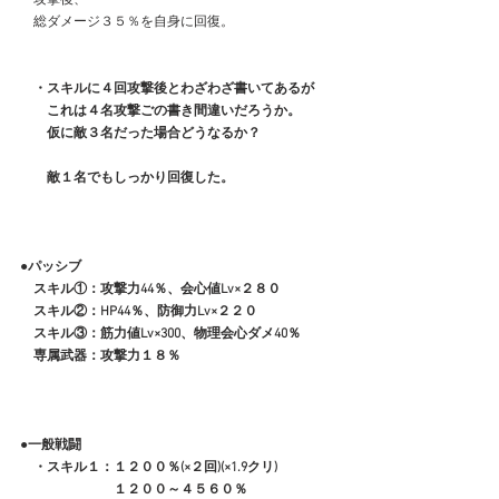
　総ダメージ３５％を自身に回復。
　・スキルに４回攻撃後とわざわざ書いてあるが
　　これは４名攻撃ごの書き間違いだろうか。
　　仮に敵３名だった場合どうなるか？
　　敵１名でもしっかり回復した。
●パッシブ
　スキル①：攻撃力44％、会心値Lv×２８０
　スキル②：HP44％、防御力Lv×２２０
　スキル③：筋力値Lv×300、物理会心ダメ40％
　専属武器：攻撃力１８％
●一般戦闘
　・スキル１：１２００％(×２回)(×1.9クリ)
　　　　　　　１２００～４５６０％