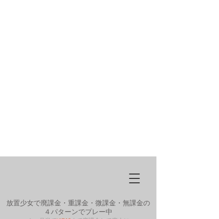
放置少女で廃課金・重課金・微課金・無課金の
４パターンでプレー中