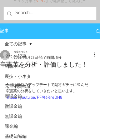
〜１ヶ月半で
VIP12
まで廃課金して廃人に〜
記事
全ての記事
teketeke
全ての記事
2021年5月28日
読了時間: 5分
辛憲英を分析・評価しました！
副将キャラ
裏技・小ネタ
今回は最新のアップデートで副将ガチャに並んだ
元宝消費検証
辛憲英の分析をしていきたいと思います。
廃課金編
https://youtu.be/PF9f6RreDH8
微課金編
無課金編
課金編
基礎知識編