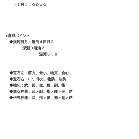
　　・１対１：☆☆☆☆
●育成ポイント
　◆混沌日月：混沌４日月２
              →深淵３混沌２
　　　　　　　　→深淵５，６
　◆宝石左：筋力、最小、物貫、会心
　◆宝石右：HP、体力、物防、法防
　◆強化：武、鎧、兜、腰、副、指
　◆無双神器：武＞副、指＞腰＞兜、鎧
　◆伝説神器：武、指＞腰、兜＞副＞鎧