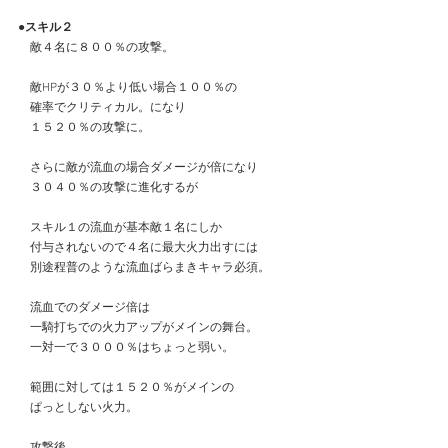
●スキル２
　敵４名に８００％の攻撃。
　敵HPが３０％より低い場合１００％の
　確率でクリティカル。になり
　１５２０％の攻撃に。
　さらに敵が流血の場合ダメージが倍になり
　３０４０％の攻撃に進化するが
　スキル１の流血が基本敵１名にしか
　付与されないので４名に最大火力出すには
　別途程普のような流血ばらまきキャラ必須。
　流血でのダメージ倍は
　一騎打ちでの火力アップがメインの舞台。
　一対一で３０００％はちょっと弱い。
　範囲に対しては１５２０％がメインの
　ぱっとしない火力。
　攻撃後、