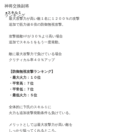
神将交換副将
●スキル１
ランキング
　最大攻撃力が高い敵１名に１２００％の攻撃
　追加で筋力値６倍の防御無視攻撃。
　攻撃後敵HPが３０％より高い場合
　追加でスキル１をもう一度発動。
　敵に最大攻撃力で負けている場合
　クリティカル率４０％アップ
　【防御無視攻撃ランキング】
　・最大火力：１０位
　・平常高：７位
　・平常低：７位
　・最低火力：５位
　全体的に卞氏のスキル１に
　火力も追加攻撃発動条件も負けている。
　メリットとしては最大攻撃力が高い敵を
　しっかり狙ってくれるところ。