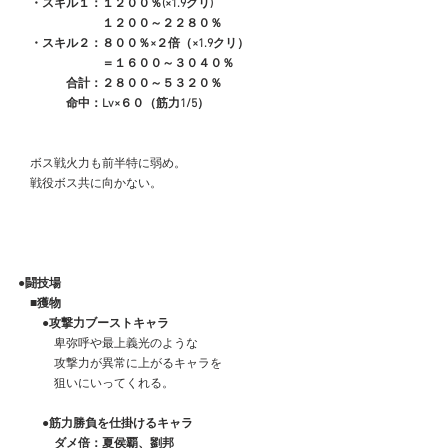
　・スキル１：１２００％(×1.9クリ)
　　　　　　　１２００～２２８０％
　・スキル２：８００％×２倍（×1.9クリ）
　　　　　　　＝１６００～３０４０％
　　　　合計：２８００～５３２０％
　　　　命中：Lv×６０（筋力1/5）
　ボス戦火力も前半特に弱め。
　戦役ボス共に向かない。
●闘技場
　■獲物
　　●攻撃力ブーストキャラ
　　　卑弥呼や最上義光のような
　　　攻撃力が異常に上がるキャラを
　　　狙いにいってくれる。
　　●筋力勝負を仕掛けるキャラ
　　　ダメ倍：夏侯覇、劉邦