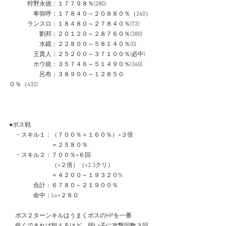
　　　狩野永徳：１７７９８％(280)
　　　　卑弥呼：１７８４０～２０８８０％（260）
　　　ランスロ：１８４８０～２７８４０％(72)
　　　　　劉邦：２０１２０～２８７６０％(380)
　　　　　水鏡：２２８００～５８１４０％(0)
　　　　王貴人：２５２００～３７１００％(必中)
　　　　ホウ統：３５７４６～５１４９０％(340)
　　　　　呂布：３８９００～１２８５０
０％（432)
●ボス戦
　・スキル１：（７００％＋１６０％）×３倍
　　　　　　　＝２５８０％
　・スキル２：７００％×６回
　　　　　　　（×２倍）（×2.3クリ）
　　　　　　　＝４２００～１９３２０%
　　　　合計：６７８０～２１９００％
　　　　命中：Lv×２８０
　ボス２ターンキルはうまくボスのHPを一番
　低くできれば狙えるけど、弱い子に攻撃回数３回