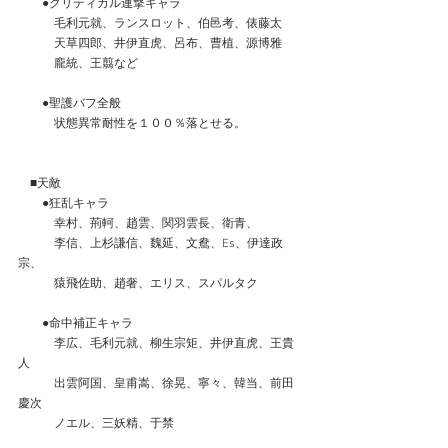
　　●クリティカル連撃キャラ
　　　毛利元就、ランスロット、伯邑考、俵藤太
　　　天草四郎、井伊直虎、呂布、曹植、源博雅
　　　龐統、王翦など
　　●聖護バフ全般
　　　状態異常耐性を１００％落とせる。
　■天敵
　　●狂乱キャラ
　　　幸村、荊軻、趙雲、関羽雲長、衛青、
　　　李信、上杉謙信、魏延、文鴦、Es、伊達政
宗、
　　　猿飛佐助、趙奢、エリス、スパルタク
　　●命中補正キャラ
　　　李広、毛利元就、柳生宗矩、井伊直虎、王貴
人
　　　出雲阿国、皇甫嵩、徐晃、寧々、韓当、前田
慶次
　　　ノエル、三妖精、于禁