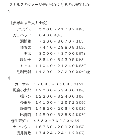
　スキル２のダメージ倍が出なくなるのも安定しな
い。
　【参考キャラ火力比較】
　　　アウグス：　５８８０～２１７９２％(48)
　　ガラハッド：　６４００％(48)
　　　　源博雅：　７３６０～３０７０７％(72)
　　　　俵藤太：　７４４０～２９８０８％(280)
　　　　　李広：　８０００～４３７００％(特）
　　　　欧冶子：　８６４０～６４３９５％(68)
　　　ニミュエ：１１０４０～２１２４０％(380)
　　　毛利元就：１１２００～２３２００％(260+必
中)
　　  カエサル：１２０００～３６０００％(72)
　　風魔小太郎：１２０６０～５３４６０％(68)
　　　　楊セン：１２２００～３２４００％(68)
　　　　養由基：１４１６０～４２６７２％(380)
　　　　静御前：１４５２０～２９６４０％(280)
　　　　巴御前：１４８００～５３５８４％(280)
      柳生宗矩：１４８８０～７３９２０％(72)
　　カッシウス：１６７６０～２０９２０％(52)
　　　浅井長政：１７４２４～２４１１２％(72)