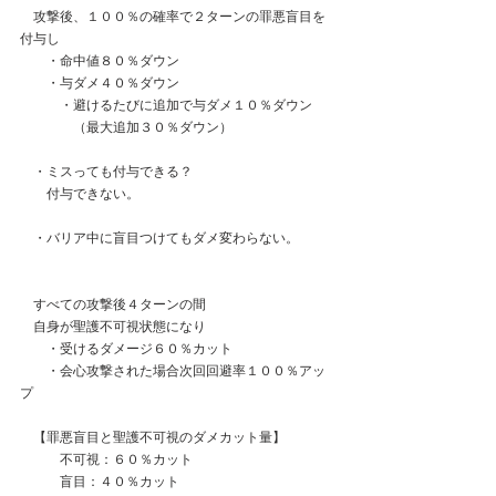
　攻撃後、１００％の確率で２ターンの罪悪盲目を
付与し
　　・命中値８０％ダウン
　　・与ダメ４０％ダウン
　　　・避けるたびに追加で与ダメ１０％ダウン
　　　　（最大追加３０％ダウン）
　・ミスっても付与できる？
　　付与できない。
　・バリア中に盲目つけてもダメ変わらない。
　すべての攻撃後４ターンの間
　自身が聖護不可視状態になり
　　・受けるダメージ６０％カット
　　・会心攻撃された場合次回回避率１００％アッ
プ
　【罪悪盲目と聖護不可視のダメカット量】
　　　不可視：６０％カット
　　　盲目：４０％カット