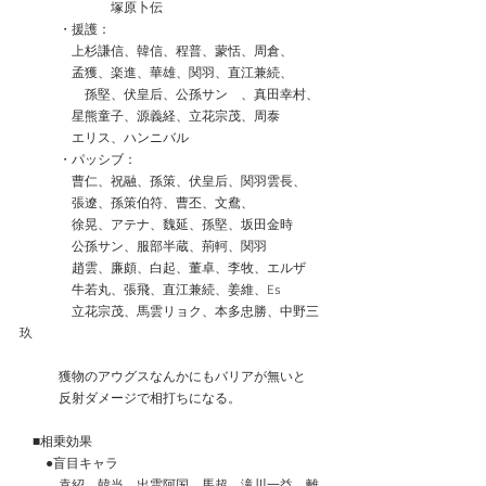
　　　　　　　塚原卜伝
　　　・援護：
　　　　上杉謙信、韓信、程普、蒙恬、周倉、
　　　　孟獲、楽進、華雄、関羽、直江兼続、
　　　　　孫堅、伏皇后、公孫サン　、真田幸村、
　　　　星熊童子、源義経、立花宗茂、周泰
　　　　エリス、ハンニバル
　　　・パッシブ：
　　　　曹仁、祝融、孫策、伏皇后、関羽雲長、
　　　　張遼、孫策伯符、曹丕、文鴦、
　　　　徐晃、アテナ、魏延、孫堅、坂田金時
　　　　公孫サン、服部半蔵、荊軻、関羽
　　　　趙雲、廉頗、白起、董卓、李牧、エルザ
　　　　牛若丸、張飛、直江兼続、姜維、Es
　　　　立花宗茂、馬雲リョク、本多忠勝、中野三
玖
　　　獲物のアウグスなんかにもバリアが無いと
　　　反射ダメージで相打ちになる。
　■相乗効果
　　●盲目キャラ
　　　袁紹、韓当、出雲阿国、馬超、滝川一益、離