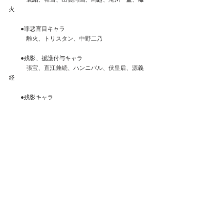
火
　　●罪悪盲目キャラ
　　　離火、トリスタン、中野二乃
　　●残影、援護付与キャラ
　　　張宝、直江兼続、ハンニバル、伏皇后、源義
経
　　●残影キャラ
　　　李広、養由基、トリスタン、巴御前、毛利元
就　　　
　■相殺効果
●最初の主力としての登用はありか？
　無微課金・・・ギリギリ見送り。