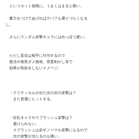
　というカット規模に。うまくはまると硬い。
　蓄力をつけてあげればデバフも通りづらくなる
し。
　さらにランダム攻撃キャラにはめっぽう硬い。
　ただし盲目は相手に付与するので
　復活や致死ダメ無視、罪悪剥がし等で
　効果が長続きしないイメージ。
　・クリティカルが出た次の次の攻撃は？
　　また普通にヒットする。
　・狂乱キャラやスプラッシュ攻撃は？
　　避けられない。
　　スプラッシュは必ずノーマル攻撃になるので
　　次の攻撃が当たるのも痛い。