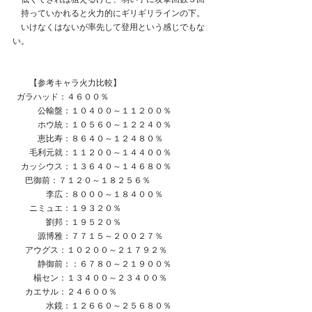
　持っていかれると火力的にギリギリラインの下。
　いけなくはないが率先して登用という感じでもな
い。
　　【参考キャラ火力比較】　
  ガラハッド：４６００％
　　　公輸盤：１０４００～１１２００％
　　　ホウ統：１０５６０～１２２４０％
　　　恵比寿：８６４０～１２４８０％
　　毛利元就：１１２００～１４４００％
　カッシウス：１３６４０～１４６８０％
      巴御前：７１２０～１８２５６％
　　　　李広：８０００～１８４００％
　　ニミュエ：１９３２０％
　　　　劉邦：１９５２０％
　　　源博雅：７７１５～２００２７％
  　アウグス：１０２００～２１７９２％
　　　静御前：：６７８０～２１９００％
　　  楊セン：１３４００～２３４００％
　  カエサル：２４６００％
　　　　水鏡：１２６６０～２５６８０％