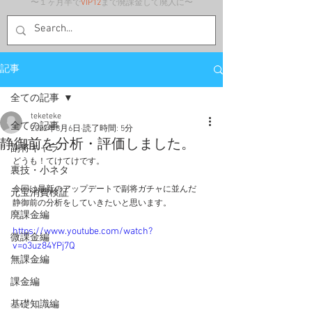
〜１ヶ月半で
VIP12
まで廃課金して廃人に〜
記事
全ての記事
teketeke
全ての記事
2022年8月6日
読了時間: 5分
静御前を分析・評価しました。
副将キャラ
どうも！てけてけです。
裏技・小ネタ
今回は最新のアップデートで副将ガチャに並んだ
元宝消費検証
静御前の分析をしていきたいと思います。
廃課金編
https://www.youtube.com/watch?
微課金編
v=o3uz84YPj7Q
無課金編
課金編
基礎知識編