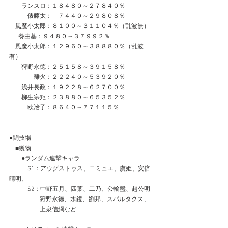
　　ランスロ：１８４８０～２７８４０％
　　　俵藤太：　７４４０～２９８０８％
　風魔小太郎：８１００～３１１０４％（乱波無）
      養由基：９４８０～３７９９２％
　風魔小太郎：１２９６０～３８８８０％（乱波
有）
　　狩野永徳：２５１５８～３９１５８％
　　　　離火：２２２４０～５３９２０％
　　浅井長政：１９２２８～６２７００％
　　柳生宗矩：２３８８０～６５３５２％
　　　欧冶子：８６４０～７７１１５％
●闘技場
　■獲物
　　●ランダム連撃キャラ
　　　S1：アウグストゥス、ニミュエ、虞姫、安倍
晴明、
　　　S2：中野五月、四葉、二乃、公輸盤、趙公明
　　　　　狩野永徳、水鏡、劉邦、スパルタクス、
　　　　　上泉信綱など