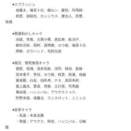
　　●スプラッシュ
　　　俵藤太、塚原卜伝、楊セン、蒙恬、司馬師、
　　　程昱、源頼光、カッシウス、糜夫人、田豊、
張飛
　　●聖護剥がしキャラ
　　　水鏡、李典、大喬小喬、恵比寿、欧冶子、
　　　柳生宗矩、荊軻、源博雅、ホウ統、塚原卜伝
　　　商鞅、ガラハッド、毛利元就
　　●復活、致死無視キャラ
　　　孫堅、張飛、浅井長政、項羽、韓信、姜維
　　　茨木童子、李信、ホウ統、程普、陸遜、祝融
　　　夏侯覇、白起、伯邑考、ナタ、真田幸村、
　　　最上義光、曹真、周泰、土行孫、司馬懿
　　　養由基、ハンニバル、アウグストゥス、
　　　狩野永徳、俵藤太、ランスロット、ニミュエ
　　●反射キャラ
　　　・気盾：本多忠勝
　　　・聖援：アウグス、韓信、ハンニバル、公輸
盤