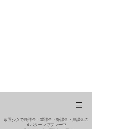
放置少女で廃課金・重課金・微課金・無課金の
４パターンでプレー中