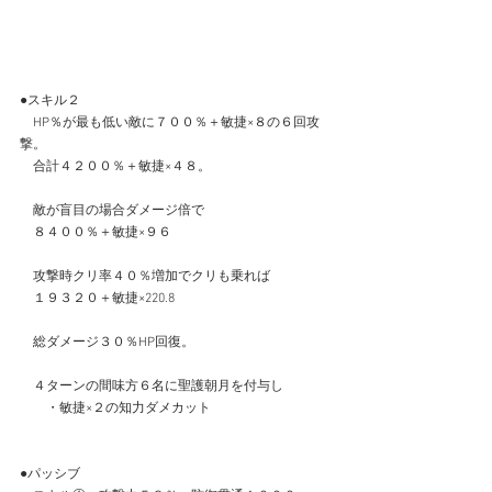
●スキル２
　HP％が最も低い敵に７００％＋敏捷×８の６回攻
撃。
　合計４２００％＋敏捷×４８。
　敵が盲目の場合ダメージ倍で
　８４００％＋敏捷×９６
　攻撃時クリ率４０％増加でクリも乗れば
　１９３２０＋敏捷×220.8
　総ダメージ３０％HP回復。
　４ターンの間味方６名に聖護朝月を付与し
　　・敏捷×２の知力ダメカット
●パッシブ