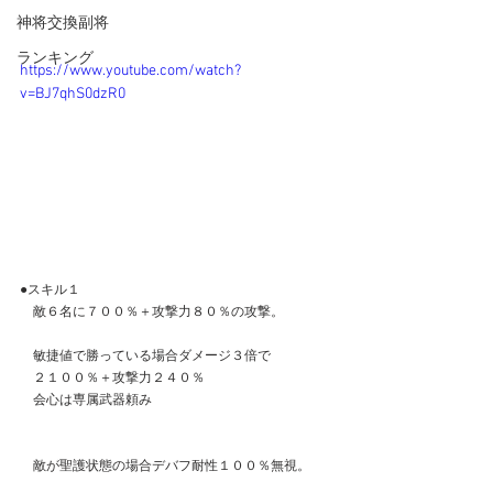
神将交換副将
ランキング
https://www.youtube.com/watch?
v=BJ7qhS0dzR0
●スキル１
　敵６名に７００％＋攻撃力８０％の攻撃。
　敏捷値で勝っている場合ダメージ３倍で
　２１００％＋攻撃力２４０％　
　会心は専属武器頼み
　敵が聖護状態の場合デバフ耐性１００％無視。