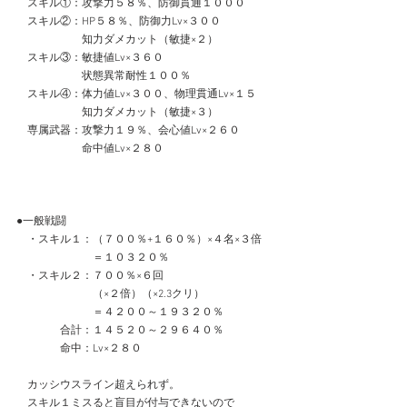
　スキル①：攻撃力５８％、防御貫通１０００
　スキル②：HP５８％、防御力Lv×３００
　　　　　　知力ダメカット（敏捷×２）
　スキル③：敏捷値Lv×３６０
　　　　　　状態異常耐性１００％
　スキル④：体力値Lv×３００、物理貫通Lv×１５
　　　　　　知力ダメカット（敏捷×３）
　専属武器：攻撃力１９％、会心値Lv×２６０
　　　　　　命中値Lv×２８０
●一般戦闘
　・スキル１：（７００％+１６０％）×４名×３倍
　　　　　　　＝１０３２０％
　・スキル２：７００％×６回
　　　　　　　（×２倍）（×2.3クリ）
　　　　　　　＝４２００～１９３２０％
　　　　合計：１４５２０～２９６４０％
　　　　命中：Lv×２８０
　カッシウスライン超えられず。
　スキル１ミスると盲目が付与できないので