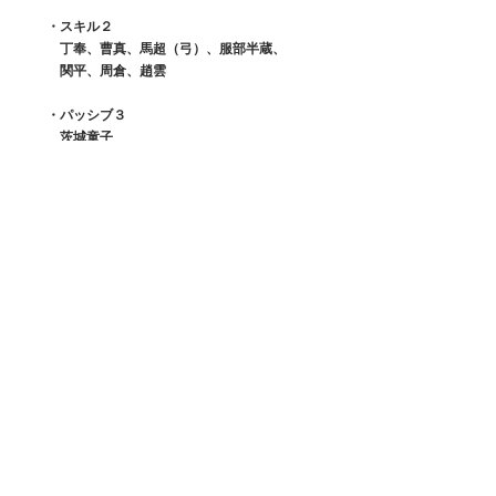
　　・スキル２
　　　丁奉、曹真、馬超（弓）、服部半蔵、
　　　関平、周倉、趙雲
　　・パッシブ３
　　　茨城童子
　　●白バフ減らしキャラ
　　　楊セン、カエサル、白起
　■相乗効果
　　●残影＋氷鎧、雷鎧付与キャラ
　　　残影；張宝
　　　氷鎧：陳宮、主将謀士、雪女
　　　雷鎧：伏皇后
　　敵の攻撃を避けても束縛付与ができ
　　状態異常耐性６５％ダウンもついたので
　　氷鎧や雷鎧なんかを付与しておけば
　　足止めキャラに変化させることができる。