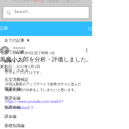
〜１ヶ月半で
VIP12
まで廃課金して廃人に〜
記事
全ての記事
teketeke
全ての記事
2022年4月8日
読了時間: 6分
風魔小太郎を分析・評価しました。
副将キャラ
更新日：
2022年5月3日
裏技・小ネタ
どうも！てけてけです。
元宝消費検証
今回は最新のアップデートで副将ガチャに並んだ
廃課金編
風魔小太郎の分析をしていきたいと思います。
微課金編
https://www.youtube.com/watch?
無課金編
v=hmNrs6uu0_Y
課金編
基礎知識編