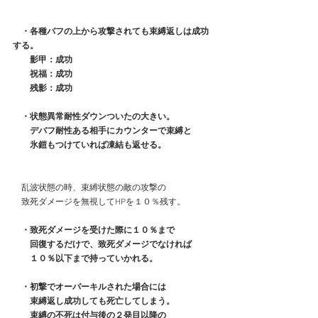
　・各種バフの上から攻撃されても束縛返しは成功
する。
　　影甲：成功
　　祝福：成功
　　残影：成功
　・状態異常耐性ダウンついたの大きい。
　　デバフ耐性ある相手にカウンターで束縛と
　　氷鎧もつけていれば凍結も返せる。
　乱波状態の時、束縛状態の敵の攻撃の
　致死ダメージを無視してHPを１０％残す。
　・致死ダメージを受けた際に１０％まで
　　回復するだけで、致死ダメージでなければ
　　１０％以下まで持っていかれる。
　・初撃でオーバーキルされた場合には
　　束縛返し成功しても死亡してしまう。
　　束縛の不死は付与後の２発目以降の