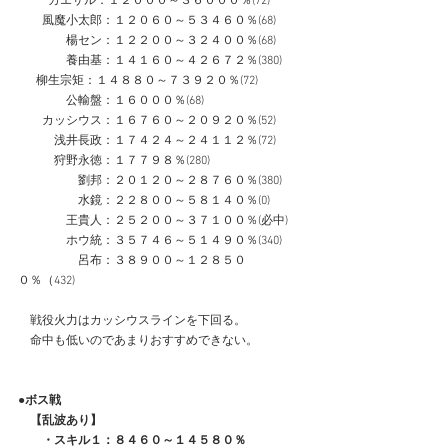
　　  カエサル：１２０００～３６０００％(72)
　　風魔小太郎：１２０６０～５３４６０％(68)
　　　　楊セン：１２２００～３２４００％(68)
　　　　養由基：１４１６０～４２６７２％(380)
      柳生宗矩：１４８８０～７３９２０％(72)
　　　　公輸盤：１６０００％(68)
　　カッシウス：１６７６０～２０９２０％(52)
　　　浅井長政：１７４２４～２４１１２％(72)
　　　狩野永徳：１７７９８％(280)
　　　　　劉邦：２０１２０～２８７６０％(380)
　　　　　水鏡：２２８００～５８１４０％(0)
　　　　王貴人：２５２００～３７１００％(必中)
　　　　ホウ統：３５７４６～５１４９０％(340)
　　　　　呂布：３８９００～１２８５０
０％（432)
　戦役火力はカッシウスラインを下回る。
　命中も低いのであまりおすすめできない。
●ボス戦
　【乱波あり】
　　・スキル１：８４６０～１４５８０％