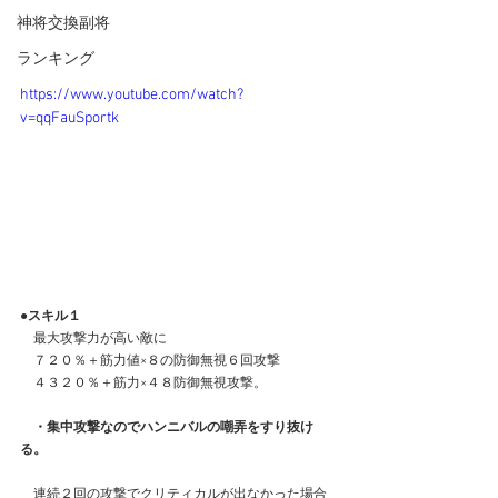
神将交換副将
ランキング
https://www.youtube.com/watch?
v=qqFauSportk
●スキル１
　最大攻撃力が高い敵に
　７２０％＋筋力値×８の防御無視６回攻撃
　４３２０％＋筋力×４８防御無視攻撃。
　・集中攻撃なのでハンニバルの嘲弄をすり抜け
る。
　連続２回の攻撃でクリティカルが出なかった場合