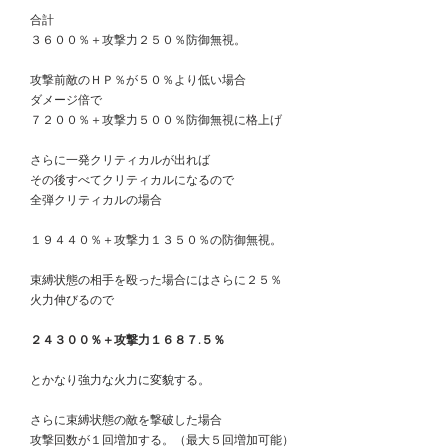
　合計
　３６００％＋攻撃力２５０％防御無視。
　攻撃前敵のＨＰ％が５０％より低い場合
　ダメージ倍で
　７２００％＋攻撃力５００％防御無視に格上げ
　さらに一発クリティカルが出れば
　その後すべてクリティカルになるので
　全弾クリティカルの場合
　１９４４０％＋攻撃力１３５０％の防御無視。
　束縛状態の相手を殴った場合にはさらに２５％
　火力伸びるので
　２４３００％＋攻撃力１６８７.５％
　とかなり強力な火力に変貌する。
　さらに束縛状態の敵を撃破した場合
　攻撃回数が１回増加する。（最大５回増加可能）