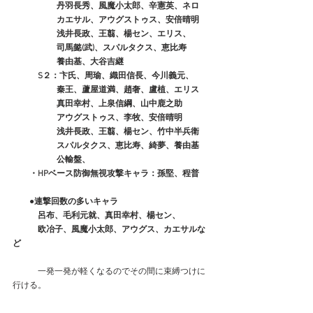
　　　　　 丹羽長秀、風魔小太郎、辛憲英、ネロ
　　　　　 カエサル、アウグストゥス、安倍晴明
　　　　　 浅井長政、王翦、楊セン、エリス、
　　　　　 司馬懿(武)、スパルタクス、恵比寿
　　　　　 養由基、大谷吉継
　　　S２：卞氏、周瑜、織田信長、今川義元、
　　　　　 秦王、蘆屋道満、趙奢、盧植、エリス
　　　　　 真田幸村、上泉信綱、山中鹿之助
　　　　　 アウグストゥス、李牧、安倍晴明
　　　　　 浅井長政、王翦、楊セン、竹中半兵衛
　　　　　 スパルタクス、恵比寿、綺夢、養由基
　　　　　 公輸盤、
　　・HPベース防御無視攻撃キャラ：孫堅、程普
　　●連撃回数の多いキャラ
　　　呂布、毛利元就、真田幸村、楊セン、
　　　欧冶子、風魔小太郎、アウグス、カエサルな
ど
　　　一発一発が軽くなるのでその間に束縛つけに
行ける。