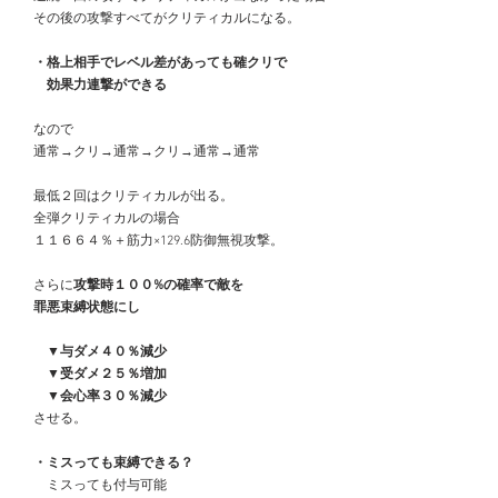
　その後の攻撃すべてがクリティカルになる。
　・格上相手でレベル差があっても確クリで
　　効果力連撃ができる
　なので
　通常→クリ→通常→クリ→通常→通常
　最低２回はクリティカルが出る。
　全弾クリティカルの場合
　１１６６４％＋筋力×129.6防御無視攻撃。
　さらに
攻撃時１００%の確率で敵を
　罪悪束縛状態にし
　　▼与ダメ４０％減少
　　▼受ダメ２５％増加
　　▼会心率３０％減少
　させる。
　・ミスっても束縛できる？
　　ミスっても付与可能