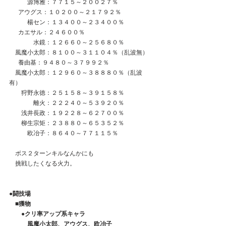
　　　源博雅：７７１５～２００２７％
  　アウグス：１０２００～２１７９２％
　　　楊セン：１３４００～２３４００％
　  カエサル：２４６００％
　　　　水鏡：１２６６０～２５６８０％
　風魔小太郎：８１００～３１１０４％（乱波無）
      養由基：９４８０～３７９９２％
　風魔小太郎：１２９６０～３８８８０％（乱波
有）
　　狩野永徳：２５１５８～３９１５８％
　　　　離火：２２２４０～５３９２０％
　　浅井長政：１９２２８～６２７００％
　　柳生宗矩：２３８８０～６５３５２％
　　　欧冶子：８６４０～７７１１５％
　ボス２ターンキルなんかにも
　挑戦したくなる火力。
●闘技場
　■獲物
　　●クリ率アップ系キャラ
　　　風魔小太郎、アウグス、欧冶子