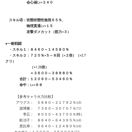
　　　　　　会心値Lv×２４０
　スキル④：状態状態性無視６５％、
　　　　　　物理貫通Lv×１５
　　　　　　攻撃ダメカット（筋力×３）
●一般戦闘
　・スキル１：８４６０～１４５８０％
　・スキル２：７２０％×５～８回（×２倍）（×2.7
クリ）
　　　　　　　（×1.25倍）
　　　　　　　＝３６００～３８８８０％
　　　　合計：１２０６０～５３４６０％
　　　　命中：Lv×６８
　　　【参考キャラ火力比較】
　　　アウグス：　５８８０～２１７９２％(48)
　　　　源博雅：　７３６０～３０７０７％(72)
　　　　　李広：　８０００～４３７００％(特）
　　　　欧冶子：　８６４０～６４３９５％(68)
　　　　恵比寿：　９６４０～１２４８０％(68)