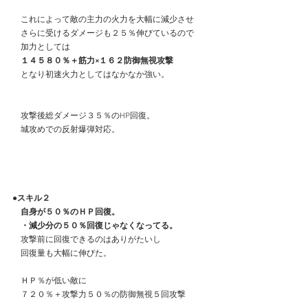
　これによって敵の主力の火力を大幅に減少させ
　さらに受けるダメージも２５％伸びているので
　加力としては
　１４５８０％＋筋力×１６２防御無視攻撃
　となり初速火力としてはなかなか強い。
　攻撃後総ダメージ３５％のHP回復。
　城攻めでの反射爆弾対応。
●スキル２
　自身が５０％のＨＰ回復。
　・減少分の５０％回復じゃなくなってる。
　攻撃前に回復できるのはありがたいし
　回復量も大幅に伸びた。
　ＨＰ％が低い敵に
　７２０％＋攻撃力５０％の防御無視５回攻撃