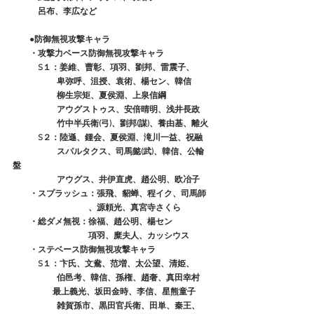
　　　呂布、李広など
●防御無視攻撃キャラ
　　・攻撃力ベース防御無視攻撃キャラ
　　　S１：姜維、曹彰、項羽、劉邦、雷震子、
　　　　　 卑弥呼、沮授、袁術、楊セン、韓信
　　　　　 柳生宗矩、夏侯淵、上泉信綱
　　　　　 アウグストゥス、安倍晴明、浅井長政
　　　　　 竹中半兵衛(弓)、劉邦(謀)、養由基、離火
　　　S２：陸遜、鍾会、夏侯淵、滝川一益、祝融
　　　　　 スパルタクス、司馬懿(武)、韓信、公輸
盤
　　　　　 アウグス、井伊直虎、趙公明、欧冶子
　　・スプラッシュ：張飛、貂蝉、程イク、司馬師
　　　　　　　　　、源頼光、真宮寺さくら
　　・総ダメ無視：徐福、趙公明、楊セン
　　　　　　　　　項羽、糜夫人、カッシウス
　　・ステベース防御無視攻撃キャラ
　　　S１：卞氏、文鴦、范増、太公望、清姫、
　　　　　 伯邑考、韓信、孫権、趙奢、真田幸村
　　　　   最上義光、坂田金時、李信、星熊童子
　　　　　 雑賀孫市、黒田官兵衛、田単、秦王、