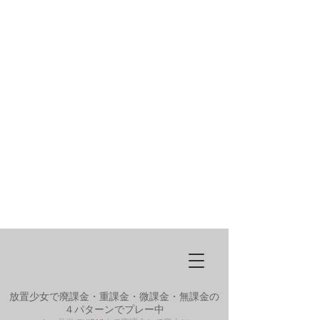
放置少女で廃課金・重課金・微課金・無課金の
４パターンでプレー中