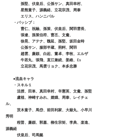
　　　　孫堅、伏皇后、公孫サン、真田幸村、
　　　　星熊童子、源義経、立花宗茂、周泰
　　　　エリス、ハンニバル
　　・パッシブ：
　　　　曹仁、祝融、孫策、伏皇后、関羽雲長、
　　　　張遼、孫策伯符、曹丕、文鴦、
　　　　徐晃、アテナ、魏延、孫堅、坂田金時
　　　　公孫サン、服部半蔵、荊軻、関羽
　　　　趙雲、廉頗、白起、董卓、李牧、エルザ
　　　　牛若丸、張飛、直江兼続、姜維、Es
　　　　立花宗茂、馬雲リョク、本多忠勝
　　●流血キャラ
　　・スキル１
　　　沮授、田単、真田幸村、辛憲英、文鴦、孫堅
　　　盧植、神崎すみれ、嫦娥、周泰、レイチェ
ル、
　　　茨木童子、馬岱、前田利家、大嶽丸、小早川
秀明
　　　程普、廉頗、郭嘉、柳生宗矩、李典、楽進、
源義経
　　　伏皇后、司馬懿