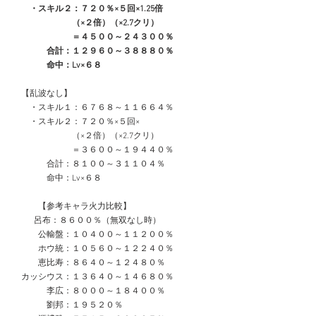
　　・スキル２：７２０％×５回×1.25倍
　　　　　　　（×２倍）（×2.7クリ）
　　　　　　　＝４５００～２４３００％
　　　　合計：１２９６０～３８８８０％
　　　　命中：Lv×６８
　【乱波なし】
　　・スキル１：６７６８～１１６６４％
　　・スキル２：７２０％×５回×
　　　　　　　（×２倍）（×2.7クリ）
　　　　　　　＝３６００～１９４４０％
　　　　合計：８１００～３１１０４％
　　　　命中：Lv×６８
　　　【参考キャラ火力比較】　　　
     　 呂布：８６００％（無双なし時）
　　　公輸盤：１０４００～１１２００％
　　　ホウ統：１０５６０～１２２４０％
　　　恵比寿：８６４０～１２４８０％
　カッシウス：１３６４０～１４６８０％
　　　　李広：８０００～１８４００％
　　　　劉邦：１９５２０％