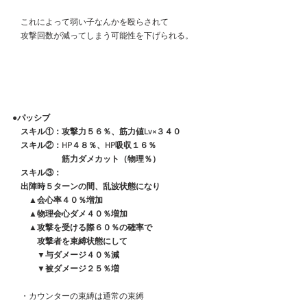
　これによって弱い子なんかを殴らされて
　攻撃回数が減ってしまう可能性を下げられる。
●パッシブ
　スキル①：攻撃力５６％、筋力値Lv×３４０
　スキル②：HP４８％、HP吸収１６％
　　　　　　筋力ダメカット（物理％）
　スキル③：
　出陣時５ターンの間、乱波状態になり
　　▲会心率４０％増加
　　▲物理会心ダメ４０％増加
　　▲攻撃を受ける際６０％の確率で
　　　攻撃者を束縛状態にして
　　　▼与ダメージ４０％減
　　　▼被ダメージ２５％増
　・カウンターの束縛は通常の束縛