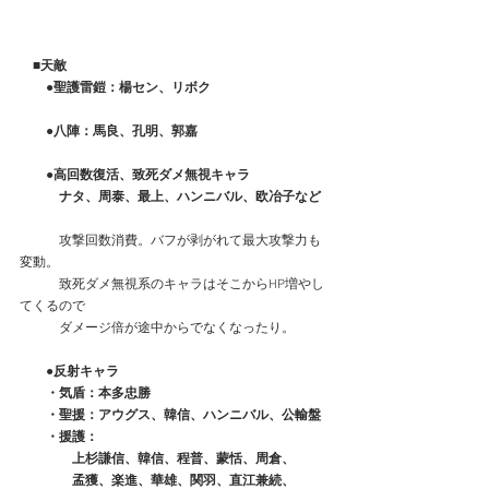
■天敵
　　●聖護雷鎧：楊セン、リボク
　　●八陣：馬良、孔明、郭嘉
　　●高回数復活、致死ダメ無視キャラ
　　　ナタ、周泰、最上、ハンニバル、欧冶子など
　　　攻撃回数消費。バフが剥がれて最大攻撃力も
変動。
　　　致死ダメ無視系のキャラはそこからHP増やし
てくるので
　　　ダメージ倍が途中からでなくなったり。
　　●反射キャラ
　　・気盾：本多忠勝
　　・聖援：アウグス、韓信、ハンニバル、公輸盤
　　・援護：
　　　　上杉謙信、韓信、程普、蒙恬、周倉、
　　　　孟獲、楽進、華雄、関羽、直江兼続、