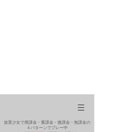
放置少女で廃課金・重課金・微課金・無課金の
４パターンでプレー中