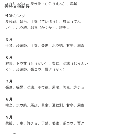
ょうりょう）、夏侯淵（かこうえん）、馬超
神将交換副将
ランキング
４月
夏侯覇、韓当、丁奉（ていほう）、典韋（てん
い）、ホウ統、郭嘉（かくか）、許チョ
５月
于禁、歩練師、丁奉、楽進、ホウ徳、甘寧、周泰
６月
程普、トウ艾（とうがい）、曹仁、荀彧（じゅんい
く）、歩練師、張コウ、賈ク（かく）
７月
張遼、徐晃、荀彧、ホウ徳、周瑜、郭嘉、許チョ
８月
韓当、ホウ統、馬超、典韋、夏侯淵、甘寧、周泰
９月
魏延、丁奉、許チョ、于禁、姜維、張コウ、賈ク