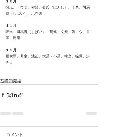
１０月
徐庶、トウ艾、程普、樊氏（はんし）、于禁、司馬
懿（しばい）、ホウ徳
１１月
韓当、司馬懿（しばい）、荀彧、文鴦、張コウ、甘
寧、周泰
１２月
夏侯覇、典韋、法正、大喬・小喬、韓当、徐晃、許
チョ
基礎知識編
コメント