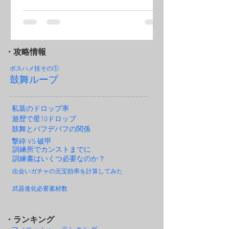
・攻略情報
ボスハメ技その
①
鼓舞ループ
私装のドロップ率
遊歴で星10ドロップ
鼓舞とバフデバフの関係
撃砕 VS 破甲
訓練所でカンストまでに
訓練書はいくつ必要なのか？
出会いガチャの元宝効率を計算してみた
武器進化必要素材数
・ランキング