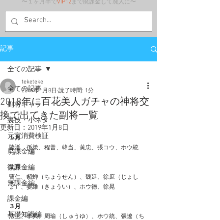
〜１ヶ月半で
VIP12
まで廃課金して廃人に〜
記事
全ての記事
teketeke
全ての記事
2019年1月8日
読了時間: 1分
2018年に百花美人ガチャの神将交
副将キャラ
換で出てきた副将一覧
裏技・小ネタ
更新日：
2019年1月8日
元宝消費検証
１月
陸遜、孫策、程普、韓当、黄忠、張コウ、ホウ統
廃課金編
微課金編
２月
曹仁、貂蝉（ちょうせん）、魏延、徐庶（じょし
無課金編
ょ）、姜維（きょうい）、ホウ徳、徐晃
課金編
３月
基礎知識編
法正、李典、周瑜（しゅうゆ）、ホウ統、張遼（ち