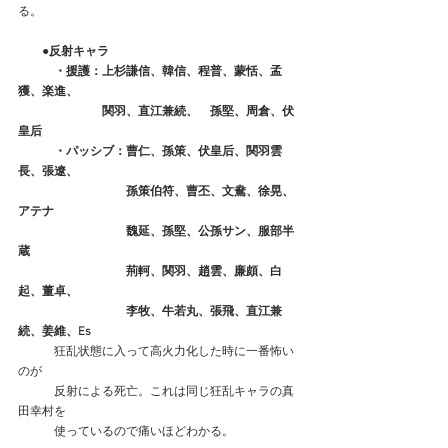
る。
　　●反射キャラ
　　　・援護：上杉謙信、韓信、程普、蒙恬、孟
獲、楽進、
　　　　　　　関羽、直江兼続、　孫堅、周倉、伏
皇后
　　　・パッシブ：曹仁、孫策、伏皇后、関羽雲
長、張遼、
　　　　　　　　　孫策伯符、曹丕、文鴦、徐晃、
アテナ
　　　　　　　　　魏延、孫堅、公孫サン、服部半
蔵
　　　　　　　　　荊軻、関羽、趙雲、廉頗、白
起、董卓、
　　　　　　　　　李牧、牛若丸、張飛、直江兼
続、姜維、Es
　　　狂乱状態に入って高火力化した時に一番怖い
のが
　　　反射による死亡。これは同じ狂乱キャラの真
田幸村を
　　　使っているので痛いほどわかる。