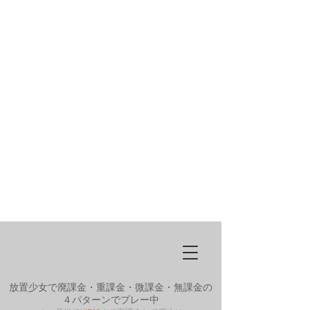
放置少女で廃課金・重課金・微課金・無課金の
４パターンでプレー中