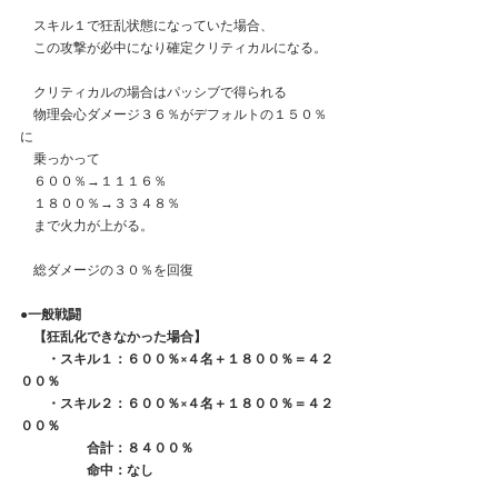
　スキル１で狂乱状態になっていた場合、
　この攻撃が必中になり確定クリティカルになる。
　クリティカルの場合はパッシブで得られる
　物理会心ダメージ３６％がデフォルトの１５０％
に
　乗っかって
　６００％→１１１６％
　１８００％→３３４８％
　まで火力が上がる。
　総ダメージの３０％を回復
●一般戦闘
　【狂乱化できなかった場合】
　　・スキル１：６００％×４名＋１８００％＝４２
００％
　　・スキル２：６００％×４名＋１８００％＝４２
００％
　　　　　合計：８４００％
　　　　　命中：なし