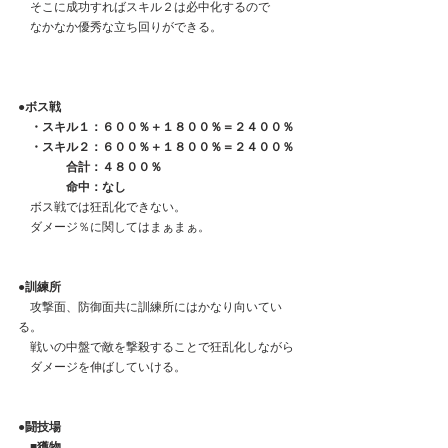
　そこに成功すればスキル２は必中化するので
　なかなか優秀な立ち回りができる。
●ボス戦
　・スキル１：６００％＋１８００％＝２４００％
　・スキル２：
６００％＋１８００％＝２４００％
　　　　合計：４８００％
　　　　命中：なし
　ボス戦では狂乱化できない。
　ダメージ％に関してはまぁまぁ。
●訓練所
　攻撃面、防御面共に訓練所にはかなり向いてい
る。
　戦いの中盤で敵を撃殺することで狂乱化しながら
　ダメージを伸ばしていける。
●闘技場
　■獲物