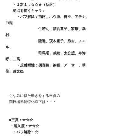
　　・１対１：☆☆★（反射）
　　弱点を補うキャラ：
　　　・バフ解除：荊軻、ホウ徳、曹丕、アテナ、
白起
　　　　　　　　　牛若丸、酒呑童子、家康、幸
村、
　　　　　　　　　陸遜、茨木童子、秀吉、ノエ
ル、
　　　　　　　　　司馬昭、兼続、太公望、卑弥
呼、二喬
　　　・反射耐性：胡喜媚、徐福、アーサー、華
佗、蔡文姫
　ちなみに似た動きをする王賁の
　闘技場単騎特化適正は・・・
　■王賁：☆☆☆
　・耐久度：☆☆☆
　　・バフ解除：☆