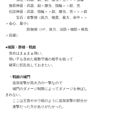
　無双神器：武器、副＞腰当、指輪＞＞鎧、兜
　伝説神器：武器、指輪＞＞副、腰当、兜＞＞＞鎧
　　　宝石：攻撃側（筋力、物貫、最大、命中＞＞
＞会心、最小）
　　　　　　防御側（HP、体力、法防＞物防＞根気
＞回避）　　　
●傾国・群雄・戦姫
　攻めはまぁまぁ強い。
　弱い子も含めた複数守備の相手を狙って
　確実に狂乱化しておきたい。
　・戦姫の城門
　　追加攻撃が高火力の一撃なので
　　城門のダメージ制限によってダメージを伸ばし
きれない。
　　ここは王賁やホウ統のように追加攻撃の部分が
　　連撃だった方がありがたかった。