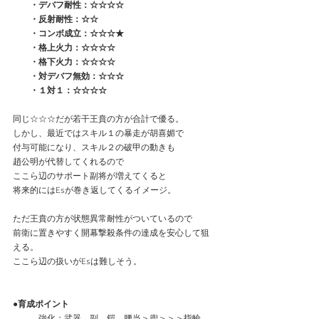
　　・デバフ耐性：☆☆☆☆
　　・反射耐性：☆☆
　　・コンボ成立：☆☆☆★
　　・格上火力：☆☆☆☆
　　・格下火力：☆☆☆☆
　　・対デバフ無効：☆☆☆
　　・１対１：☆☆☆☆
同じ☆☆☆だが若干王賁の方が合計で優る。
しかし、最近ではスキル１の暴走が胡喜媚で
付与可能になり、スキル２の破甲の動きも
趙公明が代替してくれるので
ここら辺のサポート副将が増えてくると
将来的にはEsが巻き返してくるイメージ。
ただ王賁の方が状態異常耐性がついているので
前衛に置きやすく開幕撃殺条件の達成を安心して狙
える。
ここら辺の扱いがEsは難しそう。
●育成ポイント
　　　強化：武器、副、鎧、腰当＞兜＞＞＞指輪