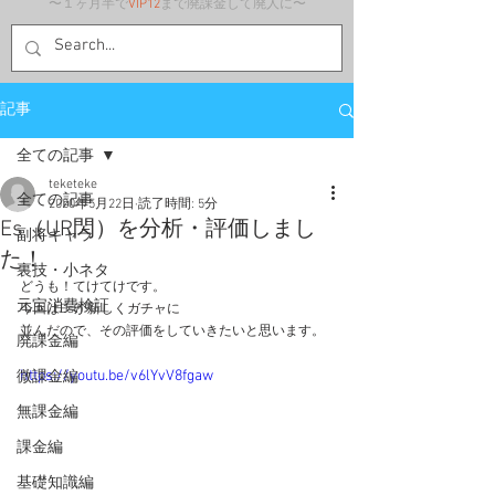
〜１ヶ月半で
VIP12
まで廃課金して廃人に〜
記事
全ての記事
teketeke
全ての記事
2020年5月22日
読了時間: 5分
Es（UR閃）を分析・評価しまし
副将キャラ
た！
裏技・小ネタ
どうも！てけてけです。
元宝消費検証
今回はEsが新しくガチャに
並んだので、その評価をしていきたいと思います。
廃課金編
https://youtu.be/v6lYvV8fgaw
微課金編
無課金編
課金編
基礎知識編