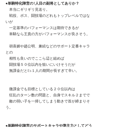
●単騎特化陣営の1人目の副将としてありか？
　本当にギリギリ見送り。
　戦役、ボス、闘技場のどれもトップレベルではな
いが
　一定基準のパフォーマンスは期待できるが
　単騎なら王賁の方がパフォーマンスが良さそう。
　胡喜媚や趙公明、兼続などのサポート定番キャラ
との
　相性も良いのでここら辺と組めば
　闘技場５０位以内を狙いにいけそうだが
　無課金だとEs１人の期間が長すぎて辛い。
　微課金でも目標としている２０位以内は
　狂乱のターン数の問題と、自身でスキル２までで
　敵の弱い子を一掃してしまう動きで首が締まりそ
う。
●単騎特化陣営のサポートキャラや準主力としてどう
か？