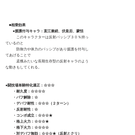
　■相乗効果
　　●援護付与キャラ：直江兼続、伏皇后、蒙恬
　　　このキャラクターは反射パッシブ３０％持っ
ているのと
　　　防御力や体力のパッシブがあり援護を付与し
てあげることで
　　　孟獲みたいな長期生存型の反射キャラのよう
な動きもしてくれる。
●
闘技場単騎特化適正：☆☆☆
　　・耐久度：☆☆☆☆
　　・バフ解除：☆
　　・デバフ耐性：☆☆☆（２ターン）
　　・反射耐性：☆
　　・コンボ成立：☆☆☆★
　　・格上火力：☆☆☆★
　　・格下火力：☆☆☆☆
　　・対デバフ無効：☆☆☆★（反射とクリ）