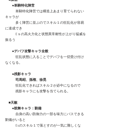
　　●単騎特化陣営
　　　単騎特化陣営では構造上あまり育てられない
キャラが
　　　多く陣営に並ぶのでスキル１の狂乱化が容易
に達成でき
　　　Eｓの高火力化と状態異常耐性が上がり猛威を
振るう
　　●デバフ攻撃キャラ全般
　　　狂乱状態に入ることでデバフを一切受け付け
なくなる。
　　●残影キャラ
　　　司馬昭、孫権、徐晃
　　　狂乱化できればスキル２が必中になるので
　　　残影キャラにも攻撃を当てられる。
　■天敵
　　●鼓舞キャラ：劉備
　　　自身の高い防御力の一部を味方にパスできる
劉備がいると
　　　Esのスキル１で落とすのが一気に難しくな