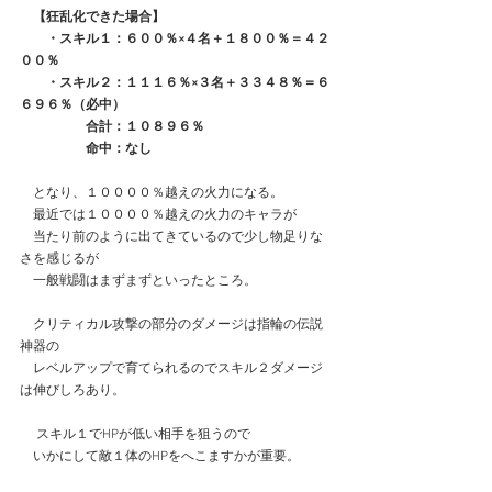
　【狂乱化できた場合】
　　・スキル１：６００％×４名＋１８００％＝４２
００％
　　・スキル２：１１１６％×３名＋３３４８％＝６
６９６％（必中）
　　　　　合計：１０８９６％
　　　　　命中：なし
　となり、１００００％越えの火力になる。
　最近では１００００％越えの火力のキャラが
　当たり前のように出てきているので少し物足りな
さを感じるが
　一般戦闘はまずまずといったところ。
　クリティカル攻撃の部分のダメージは指輪の伝説
神器の
　レベルアップで育てられるのでスキル２ダメージ
は伸びしろあり。 
 　スキル１でHPが低い相手を狙うので
　いかにして敵１体のHPをへこますかが重要。