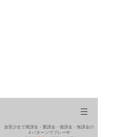
放置少女で廃課金・重課金・微課金・無課金の
４パターンでプレー中