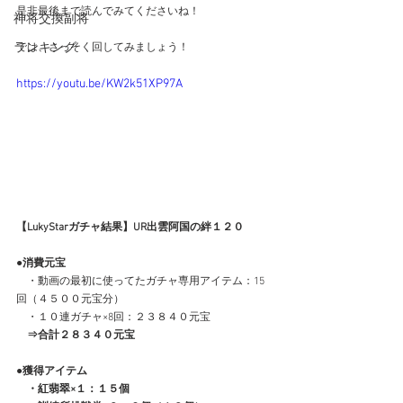
是非最後まで読んでみてくださいね！
神将交換副将
ランキング
では、さっそく回してみましょう！
https://youtu.be/KW2k51XP97A
【LukyStarガチャ結果】UR出雲阿国の絆１２０
●消費元宝
　・動画の最初に使ってたガチャ専用アイテム：15
回（４５００元宝分）
　・１０連ガチャ×8回：２３８４０元宝
⇒合計２８３４０元宝
●獲得アイテム
　・紅翡翠×１：１５個