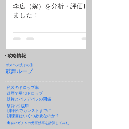
李広（嫁）を分析・評価し
ました！
・攻略情報
ボスハメ技その
①
鼓舞ループ
私装のドロップ率
遊歴で星10ドロップ
鼓舞とバフデバフの関係
撃砕 VS 破甲
訓練所でカンストまでに
訓練書はいくつ必要なのか？
出会いガチャの元宝効率を計算してみた