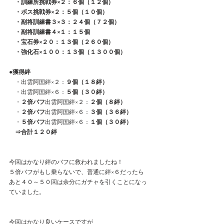
　・訓練所挑戦券×２：６個（１２個）
　・ボス挑戦券×２：５個（１０個）
　・副将訓練書３×３：２４個（７２個）
　・副将訓練書４×１：１５個
　・宝石券×２０：１３個（２６０個）
　・強化石×１００：１３個（１３００個）
●獲得絆
　・出雲阿国絆×２：
９個（１８絆）
　・出雲阿国絆×６：
５個（３０絆）
　・
２倍バフ
出雲阿国絆×２：
２個（８絆）
　・
２倍バフ
出雲阿国絆×６：
３個（３６絆）
　・
５倍バフ
出雲阿国絆×６：
１個（３０絆）
⇒合計１２０絆
今回はかなり絆のバフに救われましたね！
５倍バフがもし乗らないで、普通に絆×６だったら
あと４０～５０回は余分にガチャを引くことになっ
ていました。
今回はかなり良いケースですが