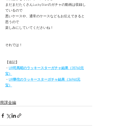
まだまだたくさんLuckyStarのガチャの動画は収録し
ているので
悪いケースや、通常のケースなどもお伝えできると
思うので
楽しみにしていてくださいね！
それでは！
【追記】
・
UR司馬昭のラッキースターガチャ結果（35760元
宝）
・
UR華佗のラッキースターガチャ結果（36960元
宝）
廃課金編