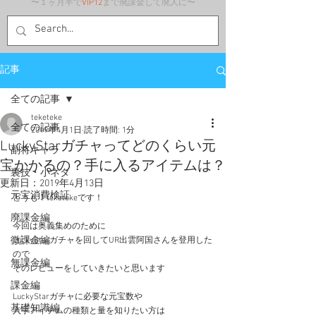
〜１ヶ月半で
VIP12
まで廃課金して廃人に〜
記事
全ての記事
teketeke
全ての記事
2019年4月1日
読了時間: 1分
LuckyStarガチャってどのくらい元
副将キャラ
宝かかるの？手に入るアイテムは？
裏技・小ネタ
更新日：
2019年4月13日
元宝消費検証
どうも！teketekeです！
廃課金編
今回は奥義集めのために
微課金編
LuckyStarガチャを回してUR出雲阿国さんを登用した
ので
無課金編
そのレビューをしていきたいと思います
課金編
LuckyStarガチャに必要な元宝数や
基礎知識編
入手アイテムの種類と量を知りたい方は