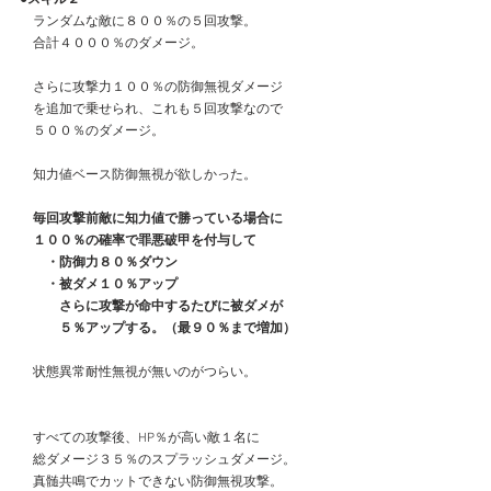
　ランダムな敵に８００％の５回攻撃。
　合計４０００％のダメージ。
　さらに攻撃力１００％の防御無視ダメージ
　を追加で乗せられ、これも５回攻撃なので
　５００％のダメージ。
　知力値ベース防御無視が欲しかった。
　毎回攻撃前敵に知力値で勝っている場合に
　１００％の確率で罪悪破甲を付与して
　　・防御力８０％ダウン
　　・被ダメ１０％アップ
　　　さらに攻撃が命中するたびに被ダメが
　　　５％アップする。（最９０％まで増加）
　状態異常耐性無視が無いのがつらい。
　すべての攻撃後、HP％が高い敵１名に
　総ダメージ３５％のスプラッシュダメージ。
　真髄共鳴でカットできない防御無視攻撃。