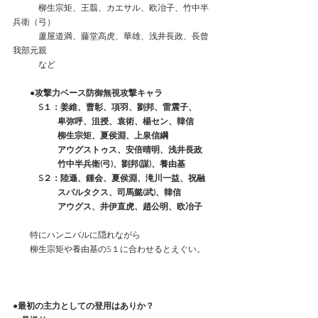
　　　柳生宗矩、王翦、カエサル、欧冶子、竹中半
兵衛（弓）
　　　蘆屋道満、藤堂高虎、華雄、浅井長政、長曾
我部元親
　　　など　　
●攻撃力ベース防御無視攻撃キャラ
　　　S１：姜維、曹彰、項羽、劉邦、雷震子、
　　　　　 卑弥呼、沮授、袁術、楊セン、韓信
　　　　　 柳生宗矩、夏侯淵、上泉信綱
　　　　　 アウグストゥス、安倍晴明、浅井長政
　　　　　 竹中半兵衛(弓)、劉邦(謀)、養由基
　　　S２：陸遜、鍾会、夏侯淵、滝川一益、祝融
　　　　　 スパルタクス、司馬懿(武)、韓信
　　　　　 アウグス、井伊直虎、趙公明、欧冶子
　　特にハンニバルに隠れながら
　　柳生宗矩や養由基のS１に合わせるとえぐい。
●最初の主力としての登用はありか？