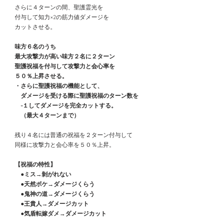
　さらに４ターンの間、聖護霊光を
　付与して知力×2の筋力値ダメージを
　カットさせる。
　味方６名のうち
　最大攻撃力が高い味方２名に２ターン
　聖護祝福を付与して攻撃力と会心率を
　５０％上昇させる。
　・さらに聖護祝福の機能として、
　　ダメージを受ける際に聖護祝福のターン数を
　　-１してダメージを完全カットする。
　　（最大４ターンまで）
　残り４名には普通の祝福を２ターン付与して
　同様に攻撃力と会心率を５０％上昇。
　【祝福の特性】
　　●ミス→剝がれない
　　●天然ボケ→ダメージくらう
　　●鬼神の道→ダメージくらう
　　●王貴人→ダメージカット
　　●気盾転嫁ダメ→ダメージカット