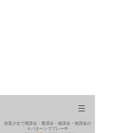
放置少女で廃課金・重課金・微課金・無課金の
４パターンでプレー中