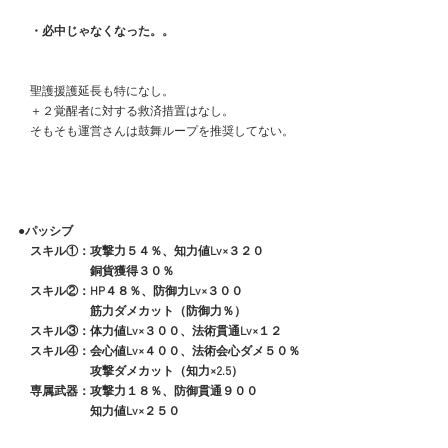
　・必中じゃなくなった。。
　聖護援護延長も特になし。
　＋２覚醒者に対する救済措置はなし。
　そもそも運営さんは鼓舞ループを推奨してない。
●パッシブ
　スキル①：攻撃力５４％、知力値Lv×３２０
　　　　　　銅貨獲得３０％
　スキル②：HP４８％、防御力Lv×３００
　　　　　　筋力ダメカット（防御力％）
　スキル③：体力値Lv×３００、法術貫通Lv×１２
　スキル④：会心値Lv×４００、法術会心ダメ５０％
　　　　　　攻撃ダメカット（知力×2.5）
　専属武器：攻撃力１８％、防御貫通９００
　　　　　　知力値Lv×２５０