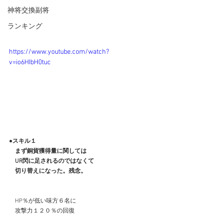
神将交換副将
ランキング
https://www.youtube.com/watch?
v=io6HIbH0tuc
●スキル１
　まず銅貨獲得量に関しては
　UR閃に足されるのではなくて
　切り替えになった。残念。
　HP％が低い味方６名に
　攻撃力１２０％の回復