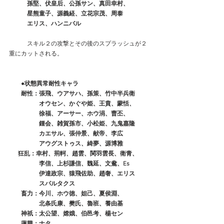
　　　孫堅、伏皇后、公孫サン、真田幸村、
　　　星熊童子、源義経、立花宗茂、周泰
　　　エリス、ハンニバル
　　　スキル２の攻撃とその後のスプラッシュが２
重にカットされる。
　　●状態異常耐性キャラ
　　耐性：張飛、ウアサハ、孫策、竹中半兵衛
　　　　　オウセン、かぐや姫、王賁、蒙恬、
　　　　　徐福、アーサー、ホウ涓、曹丕、
　　　　　鍾会、雑賀孫市、小松姫、九鬼嘉隆
　　　　　カエサル、張仲景、献帝、李広
　　　　　アウグストゥス、綺夢、源博雅
 　 狂乱：幸村、荊軻、趙雲、関羽雲長、衛青、
　　　　　李信、上杉謙信、魏延、文鴦、Es
　　　　　伊達政宗、猿飛佐助、趙奢、エリス
　　　　　スパルタクス
　　畜力：今川、ホウ徳、妲己、夏侯淵、
　　　　　北条氏康、樊氏、魯班、養由基
　　神祇：太公望、嫦娥、伯邑考、楊セン
　　蓮華：ナタ