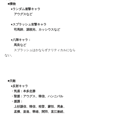
　■獲物
　　●ランダム連撃キャラ
　　　アウグスなど
　　●スプラッシュ攻撃キャラ
　　　司馬師、源頼光、カッシウスなど
　　●八陣キャラ：
　　　馬良など
　　　スプラッシュはかならずクリティカルになら
ない。
■天敵
　　●反射キャラ
　　・気盾：本多忠勝
　　・聖援：アウグス、韓信、ハンニバル
　　・援護：
　　　上杉謙信、韓信、程普、蒙恬、周倉、
　　　孟獲、楽進、華雄、関羽、直江兼続、