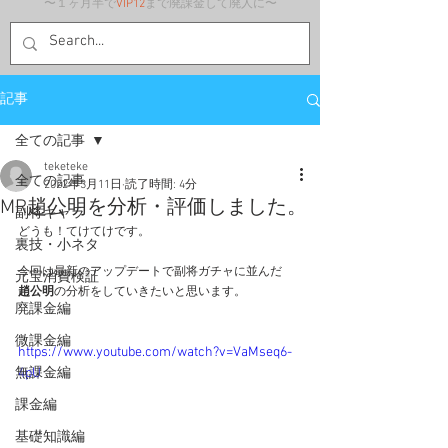
〜１ヶ月半で
VIP12
まで廃課金して廃人に〜
記事
全ての記事
teketeke
全ての記事
2022年3月11日
読了時間: 4分
MR趙公明を分析・評価しました。
副将キャラ
どうも！てけてけです。
裏技・小ネタ
今回は最新のアップデートで副将ガチャに並んだ
元宝消費検証
趙公明
の分析をしていきたいと思います。
廃課金編
微課金編
https://www.youtube.com/watch?v=VaMseq6-
無課金編
4pU
課金編
基礎知識編