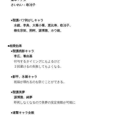
　　さいれい：欧冶子
　　●聖護バフ剥がしキャラ
　　　水鏡、李典、大喬小喬、恵比寿、欧冶子、
　　　柳生宗矩、荊軻、源博雅、ホウ統、
　■相乗効果　
　　●聖護残影キャラ
　　　李広、養由基
　　　付与するタイミングにもよるけど
　　　２回避けるの失敗してもよくなる。
　　●影甲、氷棘キャラ
　　　祝福が壊れるのを防ぐことができる。
　　●聖護美夢
　　　源博雅、綺夢
　　　即死しなくなるので美夢の安定発動が可能に
　●連撃キャラ全般