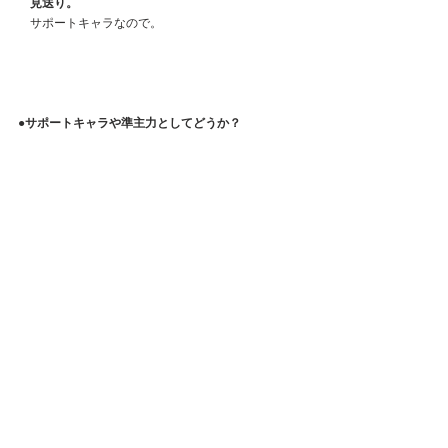
　見送り。
　サポートキャラなので。
●
サポートキャラや準主力としてどうか？
　無課金、微課金の人は
　コスパを踏まえて
　とりあえず虹までの登用でOK。
　重課金、廃課金の人は対人戦での
　攻撃力ベース防御無視攻撃キャラの強化に
　ものすごく活躍させることができるので
　そういうコンボを作りたい人はあり。　