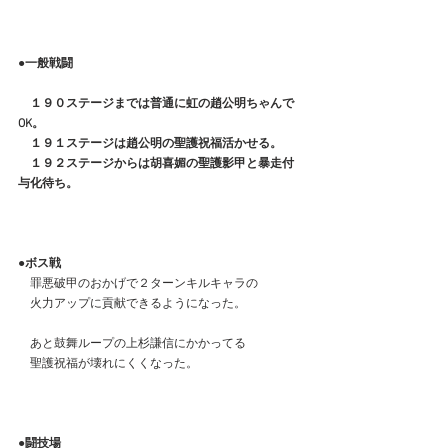
●一般戦闘
　１９０ステージまでは普通に虹の趙公明ちゃんで
OK。
　１９１ステージは趙公明の聖護祝福活かせる。
　１９２ステージからは胡喜媚の聖護影甲と暴走付
与化待ち。
●ボス戦
　罪悪破甲のおかげで２ターンキルキャラの
　火力アップに貢献できるようになった。
　あと鼓舞ループの上杉謙信にかかってる
　聖護祝福が壊れにくくなった。
●闘技場