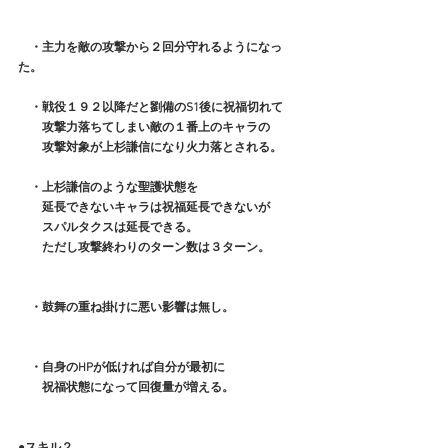
　・主力を敵の攻撃から２回分守れるようになっ
た。
　・戦役１９２以降だと劉備のS1後に祝福切れて
　　攻撃力落ちてしまい敵の１番上のキャラの
　　攻撃対象が上杉謙信になり火力落とされる。
　・上杉謙信のような聖護状態を
　　延長できないキャラは祝福延長できないが
　　スパルタクスは延長できる。
　　ただし攻撃終わりのターン数は３ターン。
　・鼓舞の重ね掛けに悪い影響は無し。
　・自身のHPが低ければ自分が最初に
　　祝福状態になって回復量が増える。
●スキル２