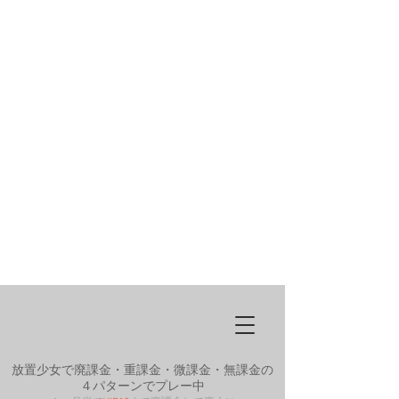
放置少女で廃課金・重課金・微課金・無課金の
４パターンでプレー中