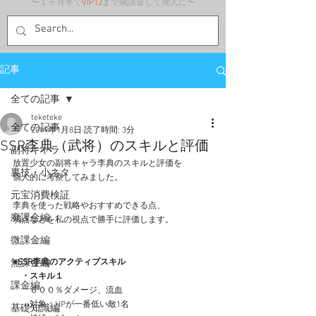
〜１ヶ月半で
VIP12
まで廃課金して廃人に〜
記事
全ての記事
teketeke
全ての記事
2019年1月8日
読了時間: 3分
SSR李典（武将）のスキルと評価
副将キャラ
放置少女の副将キャラ李典のスキルと評価を
裏技・小ネタ
個人的に考察してみました。
元宝消費検証
李典を使った戦略やおすすめできる点、
廃課金編
弱点などを私の視点で勝手に評価します。
微課金編
無課金編
●SSR李典のアクティブスキル
・スキル１
課金編
　　６００％ダメージ、流血
　　対象：HPが一番低い敵1名
基礎知識編