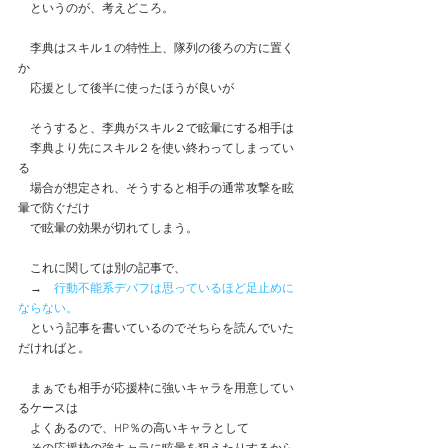
　というのが、考えどころ。
　李典はスキル１の特性上、隊列の後ろの方に置く
か
　応援として後半に使ったほうが良いが
　そうすると、李典がスキル２で眩暈にする相手は
　李典より先にスキル２を使い終わってしまってい
る
　場合が想定され、そうすると相手の通常攻撃を眩
暈で防ぐだけ
　で眩暈の効果が切れてしまう。
　これに関しては別の記事で、
　→　
行動不能系デバフは思っているほど足止めに
ならない。
　という記事を書いているのでそちらを読んでいた
だければと。
　まぁでも相手が応援枠に強いキャラを用意してい
るケースは
　よくあるので、HP％の高いキャラとして