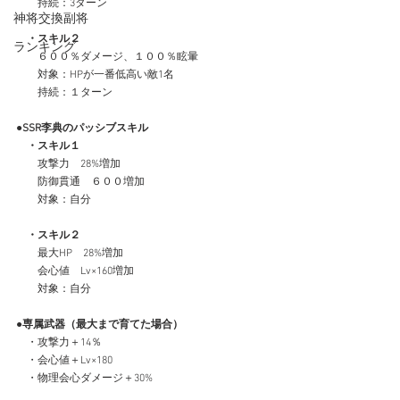
　　持続：3ターン
神将交換副将
・スキル２
ランキング
　　６００％ダメージ、１００％眩暈
　　対象：HPが一番低高い敵1名
　　持続：１ターン
●SSR李典のパッシブスキル
・スキル１
　　攻撃力　28%増加
　　防御貫通　６００増加
　　対象：自分
・スキル２
　　最大HP　28%増加
　　会心値　Lv×160増加
　　対象：自分
●専属武器（最大まで育てた場合）
　・攻撃力＋14％
　・会心値＋Lv×180
　・物理会心ダメージ＋30%