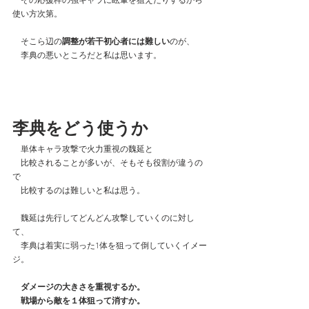
　その応援枠の強キャラに眩暈を狙えたりするから
使い方次第。
　そこら辺の
調整が若干初心者には難しい
のが、
　李典の悪いところだと私は思います。
李典をどう使うか
　単体キャラ攻撃で火力重視の魏延と
　比較されることが多いが、そもそも役割が違うの
で
　比較するのは難しいと私は思う。
　魏延は先行してどんどん攻撃していくのに対し
て、
　李典は着実に弱った1体を狙って倒していくイメー
ジ。
　ダメージの大きさを重視するか。
　戦場から敵を１体狙って消すか。　