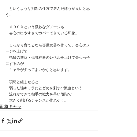
　というような判断の仕方で選んだほうが良いと思
う。
　６００％という微妙なダメージも
　会心の出やすさでカバーできている印象。
　しっかり育てるなら専属武器を作って、会心ダメ
ージを上げて
　指輪の無双・伝説神器のレベルを上げて会心っ子
にするのが
　キャラが尖ってよいかなと思います。
　項羽と組ませると
　弱った強キャラにとどめを刺すor流血という
　流れができて相手の戦力を早い段階で
　大きく削げるチャンスが作れそう。
副将キャラ