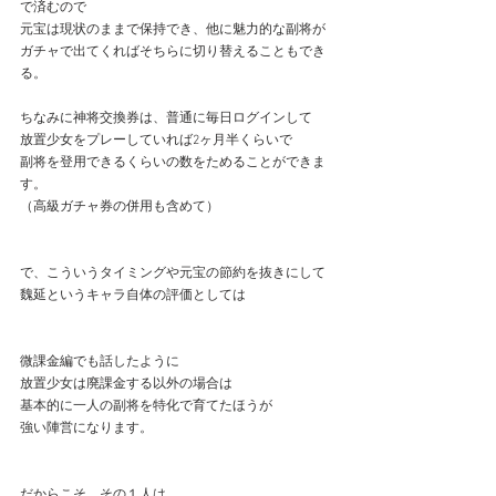
で済むので
元宝は現状のままで保持でき、他に魅力的な副将が
ガチャで出てくればそちらに切り替えることもでき
る。
ちなみに神将交換券は、普通に毎日ログインして
放置少女をプレーしていれば2ヶ月半くらいで
副将を登用できるくらいの数をためることができま
す。
（高級ガチャ券の併用も含めて）
で、こういうタイミングや元宝の節約を抜きにして
魏延というキャラ自体の評価としては
微課金編でも話したように
放置少女は廃課金する以外の場合は
基本的に一人の副将を特化で育てたほうが
強い陣営になります。
だからこそ、その１人は