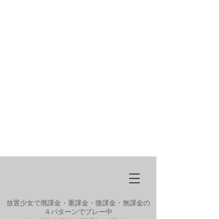
放置少女で廃課金・重課金・微課金・無課金の
４パターンでプレー中