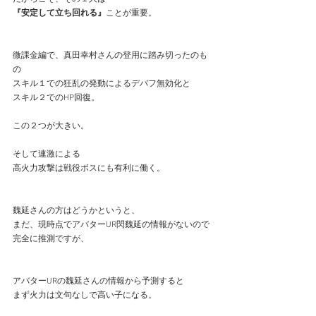
『安定して立ち回れる』
ことが重要。
微課金編で、真田幸村さんの登用に踏み切ったのも
の
スキル１での狂乱の発動によるデバフ無効化と
スキル２でのHP回復。
この２つが大きい。
そして連激による
高火力攻撃は戦役ボスにも有利に働く。
魏延さんの方はどうかというと、
まだ、現時点でアバターUR閃魏延の情報がないので
完全に推測ですが、
アバターURの魏延さんの情報から予測すると
まず火力は文句なしで高い子になる。