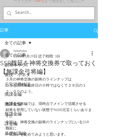
〜１ヶ月半で
VIP12
まで廃課金して廃人に〜
記事
全ての記事
teketeke
全ての記事
2019年3月29日
読了時間: 3分
SSR魏延を神将交換券で取っておく
副将キャラ
【無課金弓将編】
裏技・小ネタ
３月の神将交換の副将のラインナップは
元宝消費検証
いつもの月末最終日の０時ではなくて２９日の１
２：００のよう。
廃課金編
微課金編
無課金弓将編では、現時点でメインで活躍させる
副将を登用していない状態で96000元宝くらいありま
無課金編
すが
今回は、神将交換の副将のラインナップにいるSSR
課金編
魏延に
基礎知識編
一旦狙いを定めてみようと思います。