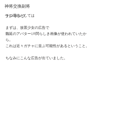
神将交換副将
ランキング
その理由としては
まずは、放置少女の広告で
魏延のアバターUR閃らしき画像が使われていたか
ら。
これは近々ガチャに並ぶ可能性があるということ。
ちなみにこんな広告が出ていました。