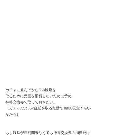
ガチャに並んでからSSR魏延を
取るために元宝を消費しないために予め
神将交換券で取っておきたい。
（ガチャだとSSR魏延を取る段階で18000元宝くらい
かかる）
もし魏延が長期間来なくても神将交換券の消費だけ