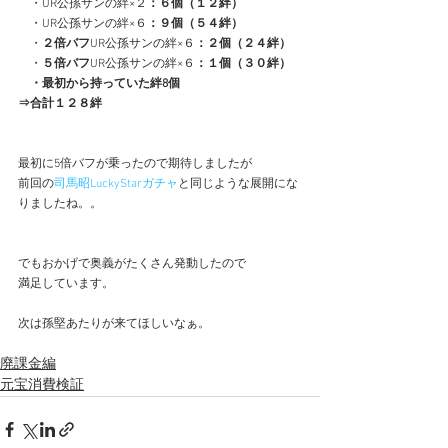
　・UR公孫サンの絆×２
：６個（１２絆）
　・UR公孫サンの絆×６
：９個（５４絆）
　・
２倍バフ
UR公孫サンの絆×６
：２個（２４絆）
　・
５倍バフ
UR公孫サンの絆×６
：１個（３０絆）
　・最初から持っていた絆8個
⇒合計１２８絆
最初に5倍バフが乗ったので期待しましたが
前回の
司馬昭LuckyStarガチャ
と同じような展開にな
りましたね。。
でもおかげで奥義がたくさん発動したので
満足しています。
次は孫堅あたりが来てほしいなぁ。
廃課金編
元宝消費検証