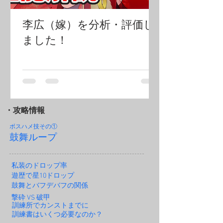
李広（嫁）を分析・評価し
ました！
・攻略情報
ボスハメ技その
①
鼓舞ループ
私装のドロップ率
遊歴で星10ドロップ
鼓舞とバフデバフの関係
撃砕 VS 破甲
訓練所でカンストまでに
訓練書はいくつ必要なのか？