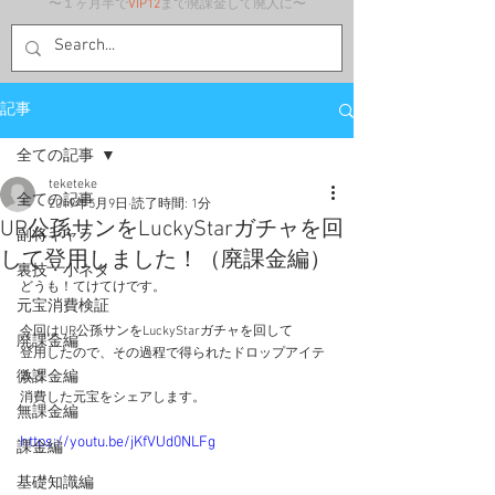
〜１ヶ月半で
VIP12
まで廃課金して廃人に〜
記事
全ての記事
teketeke
全ての記事
2019年5月9日
読了時間: 1分
UR公孫サンをLuckyStarガチャを回
副将キャラ
して登用しました！（廃課金編）
裏技・小ネタ
どうも！てけてけです。
元宝消費検証
今回はUR公孫サンをLuckyStarガチャを回して
廃課金編
登用したので、その過程で得られたドロップアイテ
微課金編
ムと
消費した元宝をシェアします。
無課金編
https://youtu.be/jKfVUd0NLFg
課金編
基礎知識編