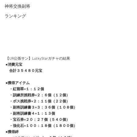
神将交換副将
ランキング
【UR公孫サン】LuckyStarガチャの結果
●消費元宝
合計３５４８０元宝
●獲得アイテム
　・紅翡翠×１：１２個
　・訓練所挑戦券×２：６個（１２個）
　・ボス挑戦券×２：１１個（２２個）
　・副将訓練書３×３：３６個（１０８個）
　・副将訓練書４×１：１３個
　・宝石券×２０：２７個（５４０個）
　・強化石×１００：１８個（１８００個）
●獲得絆