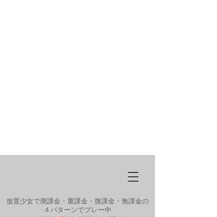
放置少女で廃課金・重課金・微課金・無課金の
４パターンでプレー中