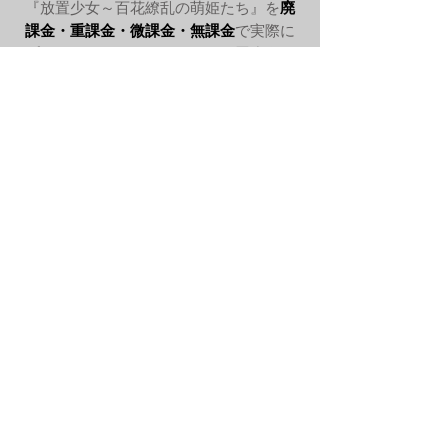
『放置少女～百花繚乱の萌姫たち』を
廃
課金・重課金・微課金・無課金
で実際に
プレーしている経験を元に、放置少女の
攻略情報のシェアをしていきます。
お問い合わせ