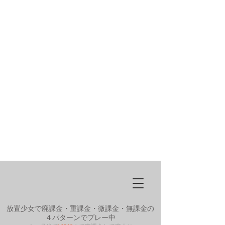
放置少女で廃課金・重課金・微課金・無課金の
４パターンでプレー中