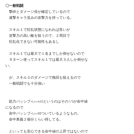
〇一般戦闘
　撃砕とダメージ倍が確定しているので
　連撃キャラ並みの攻撃力を持っている。
　スキル１で狂乱状態になれれば良いが
　攻撃力の高い敵を狙うので、２周目で
　狂乱化できない可能性もあるし
　スキル１では最大で１名までしか倒せないので
　９ターン使ってスキル１では最大３人しか倒せな
い。
　が、スキル２のダメージで挽回も狙えるので
　一般戦闘でも十分強い
　筋力パッシブ+Lv×440というのはその1/5が命中値
になるので
　命中パッシブ+Lv×88ついているようなもの。
　命中奥義２個分くらい得してる。
　といっても安心できる命中値の上昇ではないので