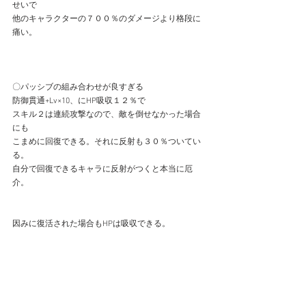
せいで
他のキャラクターの７００％のダメージより格段に
痛い。
〇パッシブの組み合わせが良すぎる
防御貫通+Lv×10、にHP吸収１２％で
スキル２は連続攻撃なので、敵を倒せなかった場合
にも
こまめに回復できる。それに反射も３０％ついてい
る。
自分で回復できるキャラに反射がつくと本当に厄
介。
因みに復活された場合もHPは吸収できる。