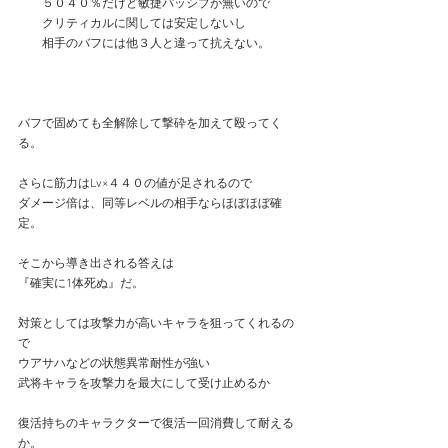
　　５０４０％だけど敏捷パッシブが無いので
　　クリティカルに関しては安定しないし
　　相手のバフには他３人と違って抗えない。
バフで固めても全解除して撃砕を加えて殴ってく
る。
さらに筋力はLv×４４０の値が足されるので
ダメージ倍は、同等レベルの相手ならほぼほぼ確
定。
そこから導き出される答えは
『確実に1体死ぬ』だ。
対策としては攻撃力が高いキャラを狙ってくれるの
で
ウアサハなどの状態異常耐性が強い
武将キャラを攻撃力を最大にして受け止めるか
復活持ちのキャラクターで復活一回消費して耐える
か。