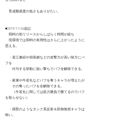
　育成難易度の低さもありがたい。
■2019/11/26追記
　荊軻の初リリースからしばらく時間が経ち
　現環境では荊軻の有用性はさらに上がったように
思える。
　・直江兼続や胡喜媚などの攻撃力が高い味方にバ
フを
　　付与する挙動に狙い撃ちでバフ全解除できる。
　・家康や牛若丸などバフを奪うキャラが増えたが
　　その奪ったバフを全解除できる。
　　（牛若丸に関しては筋力勝負で勝てるのでバフ
を取らせない）
　・孫堅のようなタンク系反射＆防御無視キャラは
怖い。　