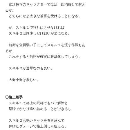
　復活持ちのキャラクターで復活一回消費して耐え
るか。
　どちらにせよ大きな被害を受けることになる。
　が、スキル１で狂乱にさせなければ
　スキル２以降少しだけ戦いが楽になる。
　前衛を全員弱い子にしてスキル１を流す作戦もあ
るが、
　これをすると荊軻が確実に狂乱化してしまう。
　スキル２が連撃なのも良い。　　
　大喬小喬は欲しい。
〇格上相手
　スキル１で格上の武将でもバフ解除と
　撃砕でかなり追い詰めることができるし
　スキル２も弱いキャラを巻き込んで
　伸びたダメージで格上倒しも狙える。