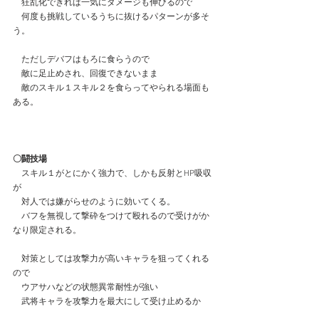
　狂乱化できれば一気にダメージも伸びるので
　何度も挑戦しているうちに抜けるパターンが多そ
う。
　ただしデバフはもろに食らうので
　敵に足止めされ、回復できないまま
　敵のスキル１スキル２を食らってやられる場面も
ある。
〇闘技場
　スキル１がとにかく強力で、しかも反射とHP吸収
が
　対人では嫌がらせのように効いてくる。
　バフを無視して撃砕をつけて殴れるので受けがか
なり限定される。
　対策としては攻撃力が高いキャラを狙ってくれる
ので
　ウアサハなどの状態異常耐性が強い
　武将キャラを攻撃力を最大にして受け止めるか