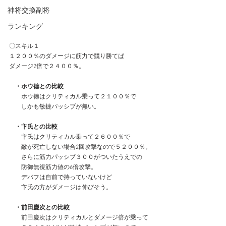
神将交換副将
ランキング
〇スキル１
１２００％のダメージに筋力で競り勝てば
ダメージ2倍で２４００％。
　・ホウ徳との比較
　　ホウ徳はクリティカル乗って２１００％で
　　しかも敏捷パッシブが無い。
・卞氏との比較
　　卞氏はクリティカル乗って２６００％で
　　敵が死亡しない場合2回攻撃なので５２００％。
　　さらに筋力パッシブ３００がついたうえでの
　　防御無視筋力値の6倍攻撃。
　　デバフは自前で持っていないけど
　　卞氏の方がダメージは伸びそう。
　・前田慶次との比較
　　前田慶次はクリティカルとダメージ倍が乗って