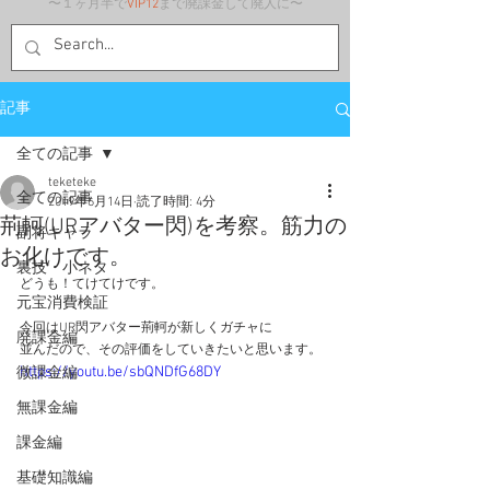
〜１ヶ月半で
VIP12
まで廃課金して廃人に〜
記事
全ての記事
teketeke
全ての記事
2019年6月14日
読了時間: 4分
荊軻(URアバター閃)を考察。筋力の
副将キャラ
お化けです。
裏技・小ネタ
どうも！てけてけです。
元宝消費検証
今回はUR閃アバター荊軻が新しくガチャに
廃課金編
並んだので、その評価をしていきたいと思います。
https://youtu.be/sbQNDfG68DY
微課金編
無課金編
課金編
基礎知識編