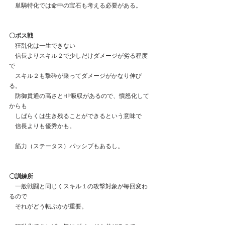
　単騎特化では命中の宝石も考える必要がある。
〇ボス戦
　狂乱化は一生できない
　信長よりスキル２で少しだけダメージが劣る程度
で
　スキル２も撃砕が乗ってダメージがかなり伸び
る。
　防御貫通の高さとHP吸収があるので、憤怒化して
からも
　しばらくは生き残ることができるという意味で
　信長よりも優秀かも。
　筋力（ステータス）パッシブもあるし。
〇訓練所
　一般戦闘と同じくスキル１の攻撃対象が毎回変わ
るので
　それがどう転ぶかが重要。