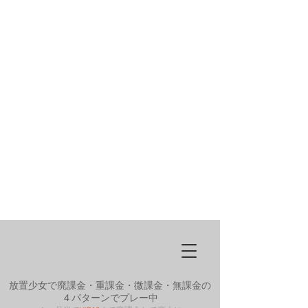
放置少女で廃課金・重課金・微課金・無課金の
４パターンでプレー中