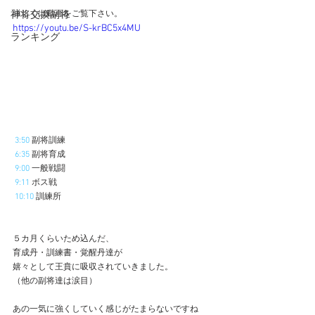
神将交換副将
詳しくは動画をご覧下さい。
https://youtu.be/S-krBC5x4MU
ランキング
3:50
 副将訓練
6:35
 副将育成
9:00
 一般戦闘
9:11
 ボス戦
10:10
 訓練所﻿ 
５カ月くらいため込んだ、
育成丹・訓練書・覚醒丹達が
嬉々として王賁に吸収されていきました。
（他の副将達は涙目）
あの一気に強くしていく感じがたまらないですね