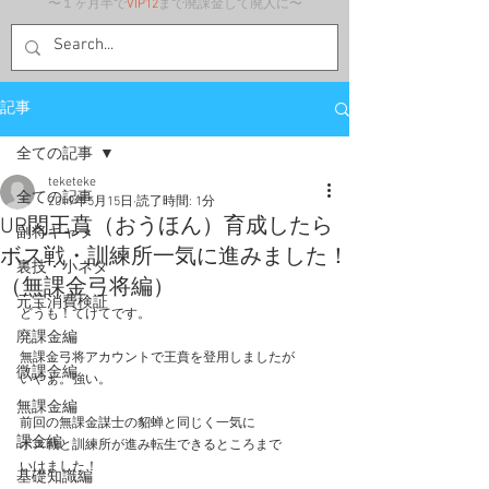
〜１ヶ月半で
VIP12
まで廃課金して廃人に〜
記事
全ての記事
teketeke
全ての記事
2019年5月15日
読了時間: 1分
UR閃王賁（おうほん）育成したら
副将キャラ
ボス戦・訓練所一気に進みました！
裏技・小ネタ
（無課金弓将編）
元宝消費検証
どうも！てけてです。
廃課金編
無課金弓将アカウントで王賁を登用しましたが
微課金編
いやぁ。強い。
無課金編
前回の無課金謀士の貂蝉と同じく一気に
課金編
ボス戦と訓練所が進み転生できるところまで
いけました！
基礎知識編