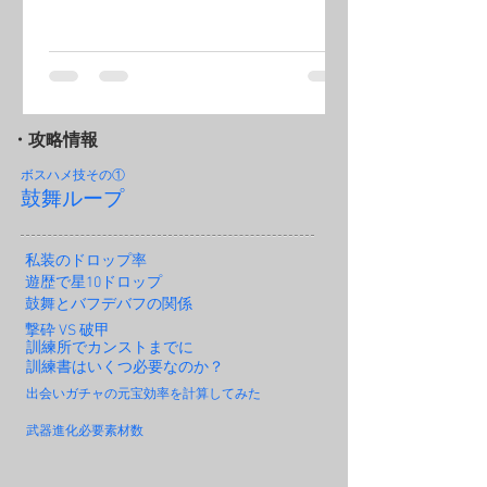
・攻略情報
ボスハメ技その
①
鼓舞ループ
私装のドロップ率
遊歴で星10ドロップ
鼓舞とバフデバフの関係
撃砕 VS 破甲
訓練所でカンストまでに
訓練書はいくつ必要なのか？
出会いガチャの元宝効率を計算してみた
武器進化必要素材数