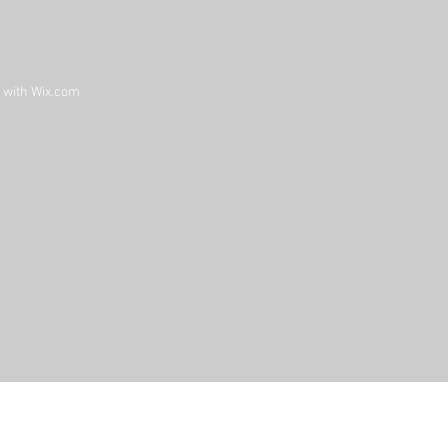
d with
Wix.com