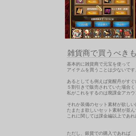
雑貨商で買うべき
基本的に雑貨商で元宝を使って
アイテムを買うことは少ないです
あるとしても例えば覚醒丹がすぐ
５割引きで販売されていた場合く
私がこれをするのは廃課金アカウ
それか装備のセット素材が欲しい
たまたま欲しいセット素材が並ん
これに関しては課金編以上であれ
ただし、銀貨での購入であれば