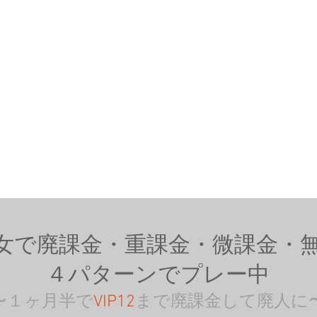
女で廃課金・重課金・微課金・
４パターンでプレー中
〜１ヶ月半で
VIP12
まで廃課金して廃人に