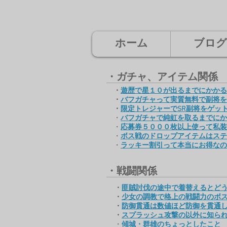
ホーム
ブログ
・ガチャ、アイテム関係
・
遊歴で星１０が出るまでにかかる
・
バフガチャって実質無料で副将を
・
限定トレジャーでSR副将をゲッ
・
バフガチャで純虹を取るまでに
・
応募券５０００枚以上使って私装
・
ボス戦のドロップアイテムはステ
・
ラッキー割引って本当にお得なの
・戦闘関係
​・
匪賊討伐の途中で着替えるとど
・
少女の調教で格上の戦闘力のボ
・
防御貫通は数値ほど防御を貫通
・
スプラッシュ攻撃の以外に知ら
・
傾城・群雄のちょっとしたこと