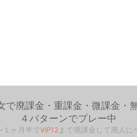
女で廃課金・重課金・微課金・
４パターンでプレー中
〜１ヶ月半で
VIP12
まで廃課金して廃人に