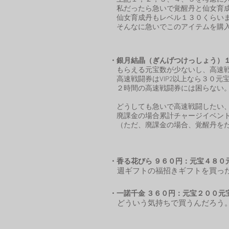
私だったら急いで覚醒丹と仙女育成
仙女育成丹もレベル１３０くらいま
​ そんなに急いでこのアイテムを購
・銀月結晶（ぎんげつけっしょう）
もらえる元宝数が少ないし、高速戦
高速戦闘券はVIP2以上なら３０元
２時間の高速戦闘券には困らない
どうしても急いで高速戦闘したい、
廃課金の場合累計チャージイベント
​ （ただ、廃課金の場合、覚醒丹を
・香る花びら ９６０円：元宝４８０
週ギフトの福招きギフトを買っ
・一諾千金 ３６０円：元宝２００元
どういう気持ちで買うんだろう