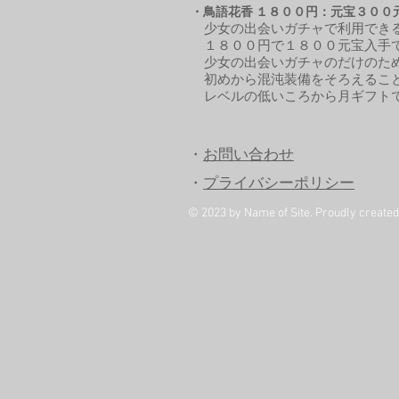
・鳥語花香 １８００円：元宝３００
少女の出会いガチャで利用できる
１８００円で１８００元宝入手
少女の出会いガチャのだけのため
初めから混沌装備をそろえること
​ レベルの低いころから月ギフト
・
お問い合わせ
・
プライバシーポリシー
© 2023 by Name of Site. Proudly create