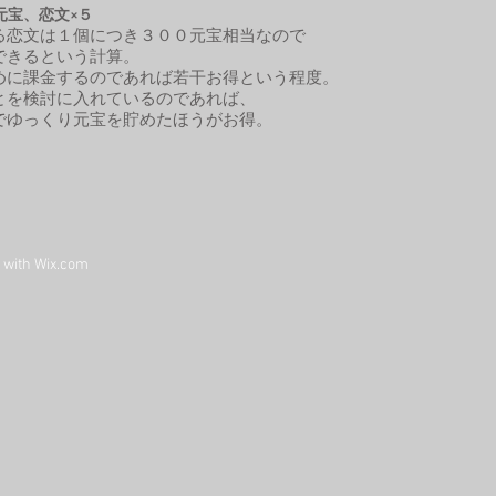
元宝、恋文×５
恋文は１個につき３００元宝相当なので
できるという計算。
に課金するのであれば若干お得という程度。
を検討に入れているのであれば、
でゆっくり元宝を貯めたほうがお得。
d with
Wix.com