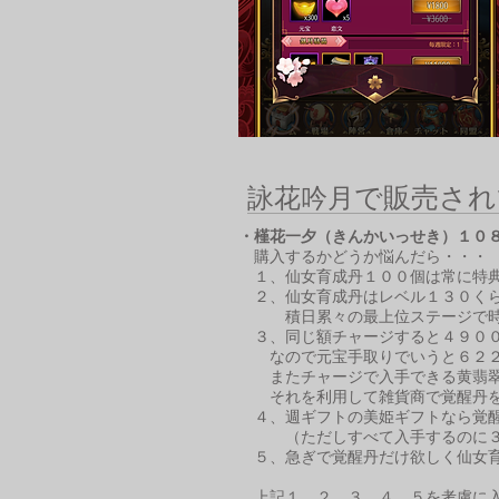
で販売され
​詠花吟月
・槿花一夕（きんかいっせき）１０
購入するかどうか悩んだら・・
１、仙女育成丹１００個は常に特典
２、仙女育成丹はレベル１３０くら
積日累々の最上位ステージで時間
​ ３、同じ額チャージすると４９０
なので元宝手取りでいうと６２２６
またチャージで入手できる黄翡翠
それを利用して雑貨商で覚醒丹を入
４、週ギフトの美姫ギフトなら覚醒
（ただしすべて入手するのに３
５、急ぎで覚醒丹だけ欲しく仙女育
上記１，２，３、４、５を考慮に