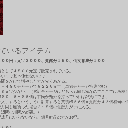
ているアイテム
８００円：元宝３０００、覚醒丹１５０、仙女育成丹１００
・
として４５００元宝で販売されている。
いまで基本使わないので、
をかけて増やした方が安くあがる。
０＋４８０チャージで９２２６元宝（単独チャージ特典含む）
元宝少ない。（累計チャージはどちらも同じ額なのでここでは考慮
８０＋６＝８６個は甘氏か甄姫を持っていれば銀貨にでき、
手するというように計算すると黄翡翠８６個＝覚醒丹４３個相当の
丹同じ額買った場合３１５個の覚醒丹が手に入る。
週間の期間が必要。）
成丹はいらないなら、銀月結晶の方がお得。
入れると、