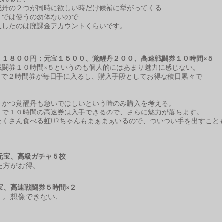
丹の２つが同時に欲しい時だけ候補に挙がってくる
では使うの勿体ないので
入したのは廃課金アカウントくらいです。
１１８００円：元宝１５００、覚醒丹２００、高速戦闘券１０時間×５
闘券１０時間×５というのも個人的にはあまり魅力に感じない。
宝で２時間券が毎日手に入るし、購入手段としてお得な​
積日累々で
。
かつ覚醒丹も急いでほしいという時のみ購入を考える。
で１０時間の高速券は入手できるので、さらに魅力が落ちます。
たくさん食べる虹URちゃんもまぁまぁいるので、ついつい手を出すこと
元宝、高級ガチャ５枚
た方がお得。
宝、高速戦闘券５時間×２
。。想像できない。