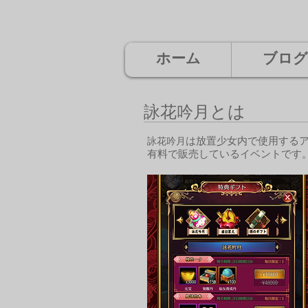
ホーム
ブログ
とは
​詠花吟月
は放置少女内で使用する
​詠花吟月
有料で販売しているイベントです