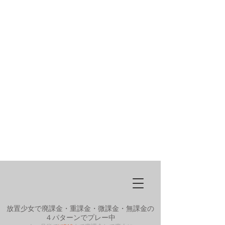
放置少女で廃課金・重課金・微課金・無課金の
４パターンでプレー中