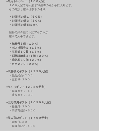
●限定トレジャー（１００元宝）
１００元宝で毎回必ずSR副将の絆が手に入ります。
その内訳と確率は以下の通り。
・SR副将の絆１（６０％）
・SR副将の絆３（３０%）
・SR副将の絆５(１０%)
副将の絆の他に下記アイテムが
確率で入手できます。
・覚醒丹５個（１０％）
・ボス挑戦券１（１５％）
・宝石券１０枚（１５％）
・副将訓練書３×１個（２０％）
・強化石３０個（２０％）
・名声２００（２０％）
●武器強化ギフト（９９９９元宝）
・強化結晶×２００
・宝石券×２００
●宝くじギフト（２９８０元宝）
・高級ガチャ×１５
・通常ガチャ×３０
●王妃専属ギフト（１０９９９元宝）
・覚醒丹×２００
・高級育成丹×５００
●美人育成ギフト（１７９９元宝）
・覚醒丹×３０
・高級育成丹×１００
●少女調教ギフト（１０９９９元宝）
・副将訓練書４×８０