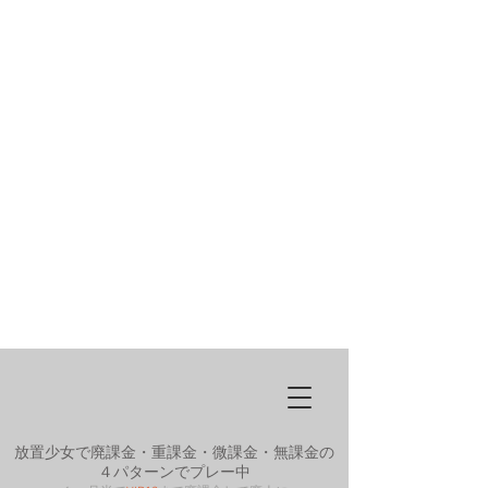
放置少女で廃課金・重課金・微課金・無課金の
４パターンでプレー中