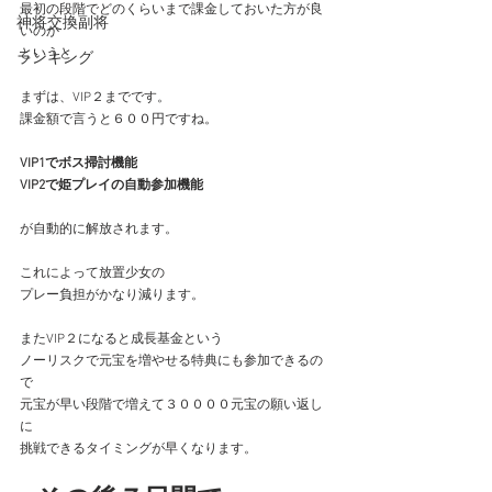
最初の段階でどのくらいまで課金しておいた方が良
神将交換副将
いのか
というと
ランキング
まずは、VIP２までです。
課金額で言うと６００円ですね。
VIP1でボス掃討機能
VIP2で姫プレイの自動参加機能
が自動的に解放されます。
これによって放置少女の
プレー負担がかなり減ります。
またVIP２になると成長基金という
ノーリスクで元宝を増やせる特典にも参加できるの
で
元宝が早い段階で増えて３００００元宝の願い返し
に
挑戦できるタイミングが早くなります。