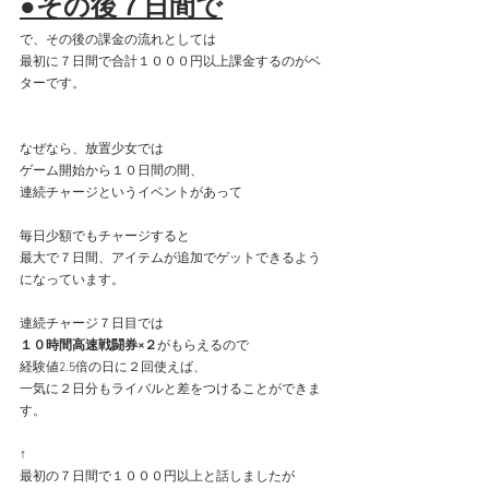
●その後７日間で
で、その後の課金の流れとしては
最初に７日間で合計１０００円以上課金するのがベ
ターです。
なぜなら、放置少女では
ゲーム開始から１０日間の間、
連続チャージというイベントがあって
毎日少額でもチャージすると
最大で７日間、アイテムが追加でゲットできるよう
になっています。
連続チャージ７日目では
１０時間高速戦闘券×２
がもらえるので
経験値2.5倍の日に２回使えば、
一気に２日分もライバルと差をつけることができま
す。
↑
最初の７日間で１０００円以上と話しましたが