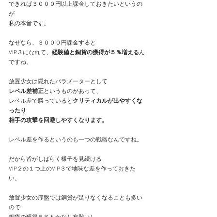
できれば３０００円以上課金しておきたいというの
が
私の本音です。
なぜなら、３０００円課金すると
VIP３になれて、
経験値と銅貨の獲得が５％増える
ん
ですね。
放置少女は隠れたパラメーターとして
レベル差補正
というものがあって、
レベル差で勝っていると
クリティカルが出やすくな
ったり
相手の攻撃を回避しやすくなります。
レベル差を作るというのも一つの戦略なんですね。
だから皆がしばらく様子を見続ける
VIP２の１つ上のVIP３で地味な差を作っておきた
い。
放置少女の序盤では銅貨が足りなくなることも多い
ので