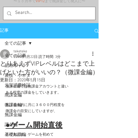
〜１ヶ月半で
VIP12
まで廃課金して廃人に〜
記事
全ての記事
teketeke
全ての記事
2019年3月22日
読了時間: 3分
とりあえずVIPレベルはどこまで上
副将キャラ
げといた方がいいの？（微課金編）
裏技・小ネタ
更新日：
2020年5月15日
元宝消費検証
微課金編では無課金アカウントと違い
ある程度の課金をしていきます。
廃課金編
微課金編
私は基本的に月に３６００円程度を
微課金の目安にしていますが、
無課金編
●ゲーム開始直後
課金編
基礎知識編
とりあえず、ゲームを初めて