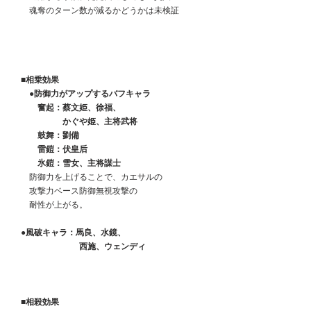
　　魂奪のターン数が減るかどうかは未検証
■相乗効果
　　●防御力がアップするバフキャラ
　　　奮起：蔡文姫、徐福、
　　　　　　かぐや姫、主将武将
　　　鼓舞：劉備
　　　雷鎧：伏皇后
　　　氷鎧：雪女、主将謀士
　　防御力を上げることで、カエサルの
　　攻撃力ベース防御無視攻撃の
　　耐性が上がる。
　●風破キャラ：馬良、水鏡、
　　　　　　　　西施、ウェンディ
■相殺効果