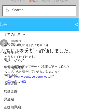
〜１ヶ月半で
VIP12
まで廃課金して廃人に〜
記事
全ての記事
teketeke
全ての記事
2021年7月14日
読了時間: 5分
カエサルを分析・評価しました。
副将キャラ
どうも！てけてけです。
裏技・小ネタ
今回は最新のアップデートで副将ガチャに並んだ
元宝消費検証
カエサルの分析をしていきたいと思います。
廃課金編
https://www.youtube.com/watch?
v=7JyuFllyv0Q
微課金編
無課金編
課金編
基礎知識編