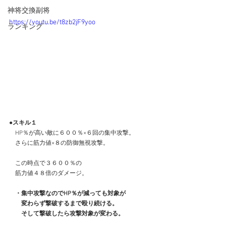
神将交換副将
https://youtu.be/t8zb2jF9yoo
ランキング
●スキル１
　HP％が高い敵に６００％×６回の集中攻撃。
　さらに筋力値×８の防御無視攻撃。
　この時点で３６００％の
　筋力値４８倍のダメージ。
　・集中攻撃なのでHP％が減っても対象が
　　変わらず撃破するまで殴り続ける。
　　そして撃破したら攻撃対象が変わる。