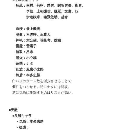
　　　狂乱：幸村、荊軻、趙雲、関羽雲長、衛青、
　　　　　　李信、上杉謙信、魏延、文鴦、Es
　　　　　　伊達政宗、猿飛佐助、趙奢
　　　血桜：最上義光
　　　魂奪：卑弥呼、王貴人
　　　神祇：太公望、伯邑考、嫦娥
　　　雷霆：雷震子
　　　無双：呂布
　　　浴火：ホウ統
　　　蓮華：ナタ
　　　乱波：風魔小太郎
　　　気盾：本多忠勝
　　白バフのターン数を減少させることで
　　個性をつぶせる。特にナタには特攻。
　　逆に気盾に攻撃するのはリスクが高い。
■天敵
　　●反射キャラ
　　　・気盾：本多忠勝
　　　・援護：