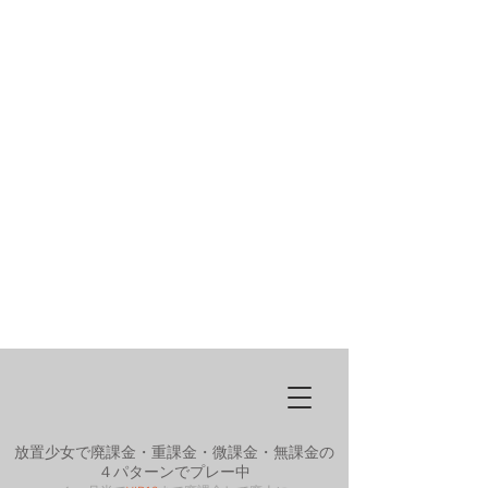
放置少女で廃課金・重課金・微課金・無課金の
４パターンでプレー中