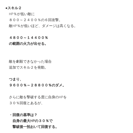
●スキル２
　HP％が低い敵に
　８００～２４００％の６回攻撃。
　敵HP％が低いほど、ダメージは高くなる。
　４８００～１４４００％
　の範囲の火力が出せる。
　敵を劇殺できなかった場合
　追加でスキル２を発動。
　つまり、
　９６００％～２８８００％のダメ。
　さらに敵を撃破する度に自身のHPを
　３０％回復とあるが、
　・回復の基準は？
　　自身の最大HPの３０％で
　　撃破後一拍おいて回復する。