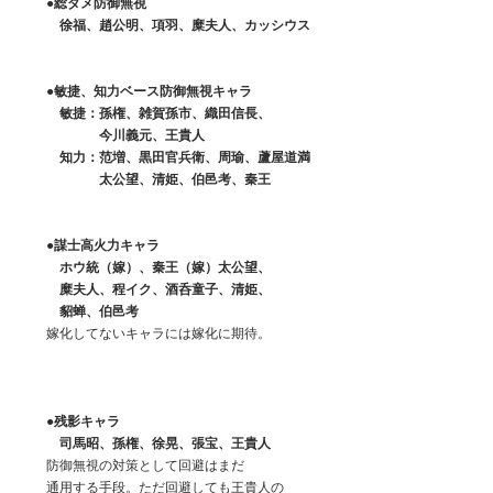
　　●総ダメ防御無視
　　　徐福、趙公明、項羽、糜夫人、カッシウス
　　●敏捷、知力ベース防御無視キャラ
　　　敏捷：孫権、雑賀孫市、織田信長、
　　　　　　今川義元、王貴人
　　　知力：范増、黒田官兵衛、周瑜、蘆屋道満
　　　　　　太公望、清姫、伯邑考、秦王
　　●謀士高火力キャラ
　　　ホウ統（嫁）、秦王（嫁）太公望、
　　　糜夫人、程イク、酒呑童子、清姫、
　　　貂蝉、伯邑考
　　嫁化してないキャラには嫁化に期待。
　　●残影キャラ
　　　司馬昭、孫権、徐晃、張宝、王貴人
　　防御無視の対策として回避はまだ
　　通用する手段。ただ回避しても王貴人の