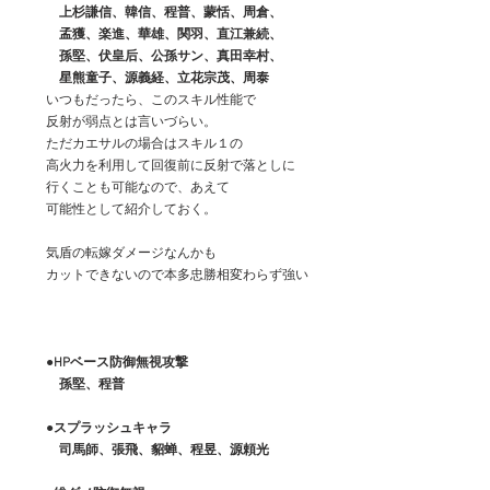
　　　上杉謙信、韓信、程普、蒙恬、周倉、
　　　孟獲、楽進、華雄、関羽、直江兼続、
　　　孫堅、伏皇后、公孫サン、真田幸村、
　　　星熊童子、源義経、立花宗茂、周泰
　　いつもだったら、このスキル性能で
　　反射が弱点とは言いづらい。
　　ただカエサルの場合はスキル１の
　　高火力を利用して回復前に反射で落としに
　　行くことも可能なので、あえて
　　可能性として紹介しておく。
　　気盾の転嫁ダメージなんかも
　　カットできないので本多忠勝相変わらず強い
●HPベース防御無視攻撃
　　　孫堅、程普
　　●スプラッシュキャラ
　　　司馬師、張飛、貂蝉、程昱、源頼光