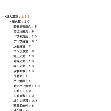
●対人適正：
１６７
 　 ・耐久度：１０
　　・防御無視耐久：８
　　・自己治癒力：９
　　・バフ剥対応：１０
　　・デバフ耐性：８.５
　　・反射耐性：７
　　・コンボ成立：８
　　・格上火力：１０
　　・同等火力：１０
　　・格下火力：１０
　　・攻撃回数：１０
　　・反射力：１
　　・バフ解除：１
　　・対デバフ無効：１０
　　・１対１：１０
　　・１対複数：１０
　　・準主力活躍：９.５
　　・配置柔軟性：５
　　・持久戦：４