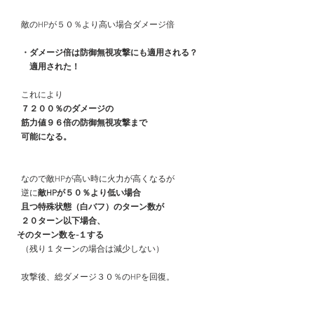
　敵のHPが５０％より高い場合ダメージ倍
　・ダメージ倍は防御無視攻撃にも適用される？
　　適用された！
　これにより
　７２００％のダメージの
　筋力値９６倍の防御無視攻撃まで
　可能になる。
　なので敵HPが高い時に火力が高くなるが
　逆に
敵HPが５０％より低い場合
　且つ特殊状態（白バフ）のターン数が
　２０ターン以下場合、
  そのターン数を-１する
　（残り１ターンの場合は減少しない）
　攻撃後、総ダメージ３０％のHPを回復。