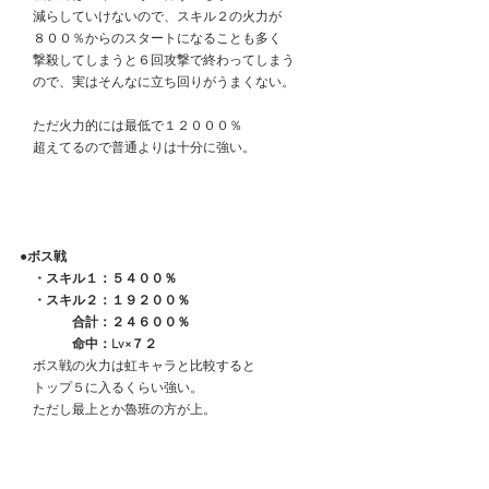
　減らしていけないので、スキル２の火力が
　８００％からのスタートになることも多く
　撃殺してしまうと６回攻撃で終わってしまう
　ので、実はそんなに立ち回りがうまくない。
　ただ火力的には最低で１２０００％
　超えてるので普通よりは十分に強い。
●ボス戦
　・スキル１：５４００％
　・スキル２：１９２００％
　　　　合計：２４６００％
　　　　命中：Lv×７２
　ボス戦の火力は虹キャラと比較すると
　トップ５に入るくらい強い。
　ただし最上とか魯班の方が上。