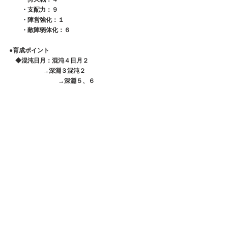
　　・支配力：９
　　・陣営強化：１
　　・敵陣弱体化：６
●育成ポイント
　◆混沌日月：混沌４日月２
            　　  →深淵３混沌２
　　　　　　　　→深淵５、６
　◆宝石左：筋力、最大、物貫、会心
　◆宝石右：HP、体力、物防、法防
　◆強化：武、鎧、兜、腰、副、指
　◆無双神器：武、副、兜、鎧＞指＞腰
　◆伝説神器：武、指、兜、＞腰＞副＞鎧
　防御力と物理防御力を上げることで
　防御無視攻撃にものすごく強くなる。
●傾国・群雄・戦姫：
８.９
　・単発突破：１０