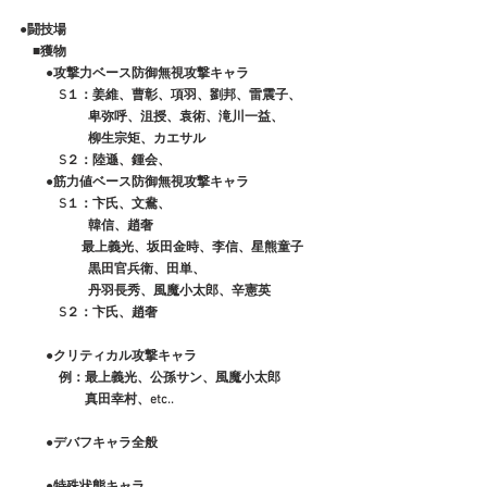
●闘技場
　■獲物
　　●攻撃力ベース防御無視攻撃キャラ
　　　S１：姜維、曹彰、項羽、劉邦、雷震子、
　　　　　 卑弥呼、沮授、袁術、滝川一益、
　　　　　 柳生宗矩、カエサル
　　　S２：陸遜、鍾会、
　　●筋力値ベース防御無視攻撃キャラ
　　　S１：卞氏、文鴦、
　　　　　 韓信、趙奢
　　　　   最上義光、坂田金時、李信、星熊童子
　　　　　 黒田官兵衛、田単、
　　　　　 丹羽長秀、風魔小太郎、辛憲英
　　　S２：卞氏、趙奢
　　●クリティカル攻撃キャラ
　　　例：最上義光、公孫サン、風魔小太郎
　　　　　真田幸村、etc..
　　●デバフキャラ全般
　　●特殊状態キャラ