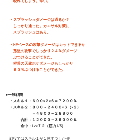
　　殴れてしまう。辛い。
　・スプラッシュダメージは通るか？
　　しっかり通った。カエサル対策に
　　スプラッシュはあり。
　・HPベースの攻撃ダメージはカットできるか
　　孫堅の攻撃でしっかり２４％ダメージ
　　ぶつけることができた。
　　程普の天然ボケダメージもしっかり
　　６０％ぶつけることができた。
●一般戦闘
　・スキル１：６００×２×６＝７２００％
　・スキル２：８００～２４００×６（×２）
　　　　　　　＝４８００～２８８００
　　　　合計：１２０００～３６０００％
　　　　命中：Lv×７２（筋力1/5）
　戦役ではスキル１が１体ずつしかHP