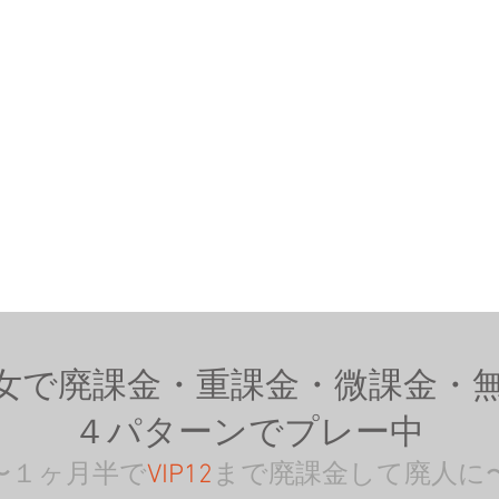
女で廃課金・重課金・微課金・
４パターンでプレー中
〜１ヶ月半で
VIP12
まで廃課金して廃人に