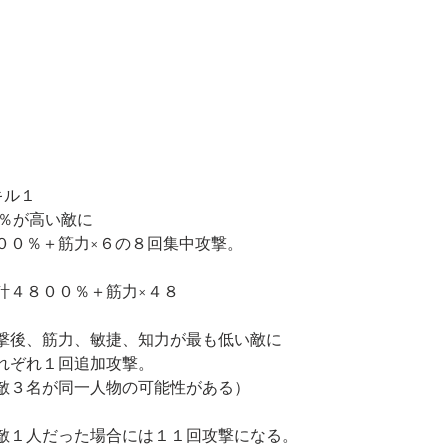
キル１
P％が高い敵に
００％＋筋力×６の８回集中攻撃。
計４８００％＋筋力×４８
撃後、筋力、敏捷、知力が最も低い敵に
れぞれ１回追加攻撃。
敵３名が同一人物の可能性がある）
敵１人だった場合には１１回攻撃になる。