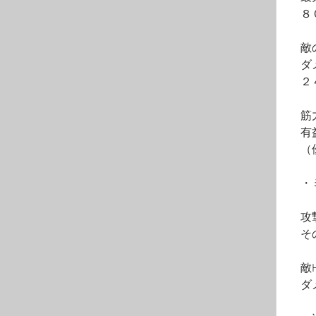
　８
　敵
　ダ
　２
　筋
　有
　（
　・
　攻
　そ
　敵
　ダ