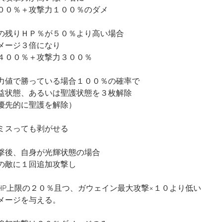
００％＋攻撃力１００％のダメ
の残りＨＰ％が５０％より高い場合
メージ３倍になり
４００％＋攻撃力３００％
力値で勝っている場合１００％の確率で
益状態、あるいは聖護状態を３枚解除
優先的に聖護を解除）
ミスっても剥がせる
撃後、自身が光輝状態の場合
の敵に１回追加攻撃し
HP上限の２０％且つ、ガウェイン最大攻撃×１０より低い
メージを与える。