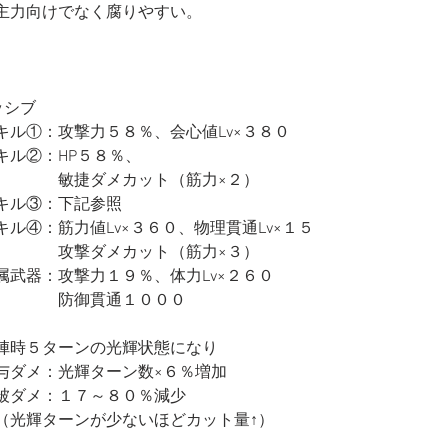
主力向けでなく腐りやすい。
ッシブ
キル①：攻撃力５８％、会心値Lv×３８０
キル②：HP５８％、
　　　　敏捷ダメカット（筋力×２）
キル③：下記参照
キル④：筋力値Lv×３６０、物理貫通Lv×１５
　　　　攻撃ダメカット（筋力×３）
属武器：攻撃力１９％、体力Lv×２６０
　　　　防御貫通１０００
陣時５ターンの光輝状態になり
与ダメ：光輝ターン数×６％増加
被ダメ：１７～８０％減少
（光輝ターンが少ないほどカット量↑）