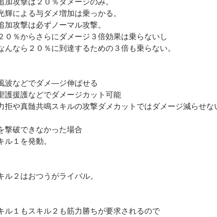
追加攻撃は２０％ダメージのみ。
光輝による与ダメ増加は乗っかる。
追加攻撃は必ずノーマル攻撃。
２０％からさらにダメージ３倍効果は乗らないし
なんなら２０％に到達するための３倍も乗らない。
風波などでダメ―ジ伸ばせる
聖護援護などでダメージカット可能
力拒や真髄共鳴スキルの攻撃ダメカットではダメージ減らせな
を撃破できなかった場合
キル１を発動。
キル２はおつうがライバル。
キル１もスキル２も筋力勝ちが要求されるので