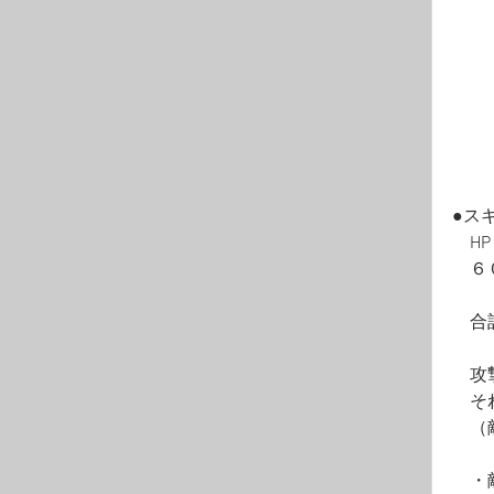
●ス
　H
　６
　合
　攻
　そ
　（
　・