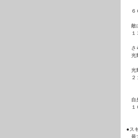
　６
　敵
　１
　さ
　光
　光
　２
　自
　１
●ス
　最