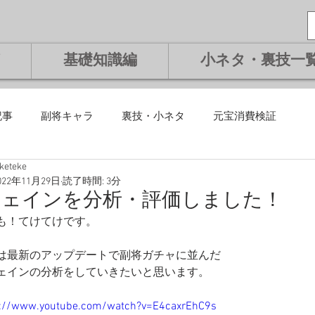
基礎知識編
小ネタ・裏技一
記事
副将キャラ
裏技・小ネタ
元宝消費検証
eketeke
課金編
微課金編
無課金編
課金編
基礎知識編
022年11月29日
読了時間: 3分
ウェインを分析・評価しました！
も！てけてけです。
将交換副将
ランキング
は最新のアップデートで副将ガチャに並んだ
ェインの分析をしていきたいと思います。
s://www.youtube.com/watch?v=E4caxrEhC9s