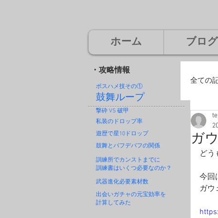
ホーム
ブログ
・攻略情報
全ての
ボスハメ技その
①
鼓舞ループ
撃砕 VS 破甲
t
廃
私装のドロップ率
2
遊歴で星10ドロップ
ガ
鼓舞とバフデバフの関係
どう
神
訓練所でカンストまでに
訓練書はいくつ必要なのか？
今回
武器進化必要素材数
ガウ
出会いガチャの元宝効率を
計算してみた
http