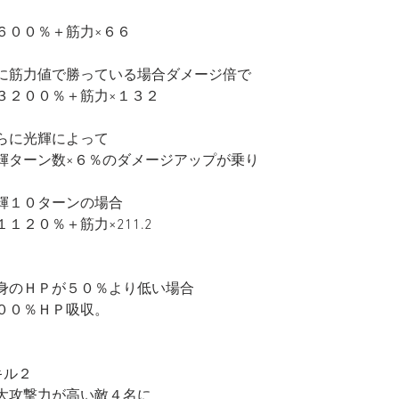
６００％＋筋力×６６
に筋力値で勝っている場合ダメージ倍で
３２００％＋筋力×１３２
らに光輝によって
輝ターン数×６％のダメージアップが乗り
輝１０ターンの場合
１１２０％＋筋力×211.2
身のＨＰが５０％より低い場合
００％ＨＰ吸収。
キル２
大攻撃力が高い敵４名に