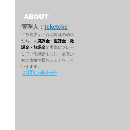
ABOUT
管理人：
teketeke
『放置少女～百花繚乱の萌姫
たち』を
廃課金・重課金・微
課金・無課金
で実際にプレー
している経験を元に、放置少
女の攻略情報のシェアをして
いきます。
お問い合わせ