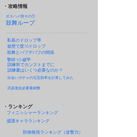
・攻略情報
ボスハメ技その
①
鼓舞ループ
私装のドロップ率
遊歴で星10ドロップ
鼓舞とバフデバフの関係
撃砕 VS 破甲
訓練所でカンストまでに
訓練書はいくつ必要なのか？
出会いガチャの元宝効率を計算してみた
武器進化必要素材数
・ランキング
フィニッシャーランキング
援護キャラランキング
防御無視ランキング（攻撃力）