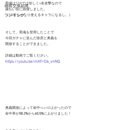
荀彧はSSRでは珍しく4名攻撃なので
神将交換副将
露払い役に抜擢しました。
ランキング
（URでもかなり使えるキャラになるし。）
そして、荀彧を登用したことで
今回ガチャに並んだ徐庶と奥義を
開放することができました。
詳細は動画でご覧ください。
https://youtu.be/mXFrD6_vnNQ
奥義開放によって命中+Lv×40上がったので
命中率が
58.2%
から
60.5%
に上がりました！