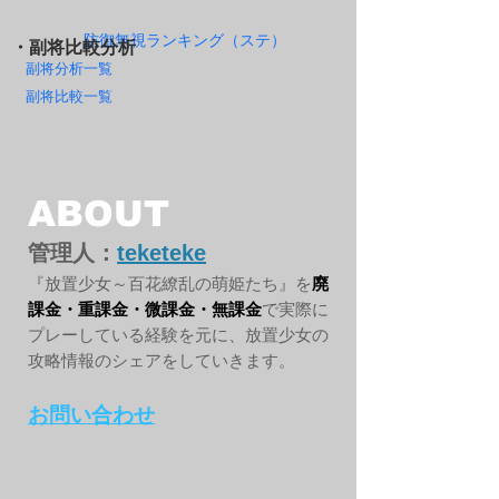
防御無視ランキング（ステ）
・副将比較分析
副将分析一覧
副将比較一覧
ABOUT
管理人：
teketeke
『放置少女～百花繚乱の萌姫たち』を
廃
課金・重課金・微課金・無課金
で実際に
プレーしている経験を元に、放置少女の
攻略情報のシェアをしていきます。
お問い合わせ