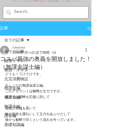
〜１ヶ月半で
VIP12
まで廃課金して廃人に〜
記事
全ての記事
teketeke
全ての記事
2019年5月16日
読了時間: 1分
コスパ最強の奥義を開放しました！
副将キャラ
（無課金謀士編）
裏技・小ネタ
どうも！てけてけです。
元宝消費検証
久しぶりの無課金謀士編。
廃課金編
このアカウントは貂蝉が主力ですが、
微課金編
最近では貂蝉を応援に回して
無課金編
前衛に荀彧を置いて
敵の前衛を露払いして主力をあぶりだして
課金編
後から貂蝉で叩くという流れを作っています。
基礎知識編