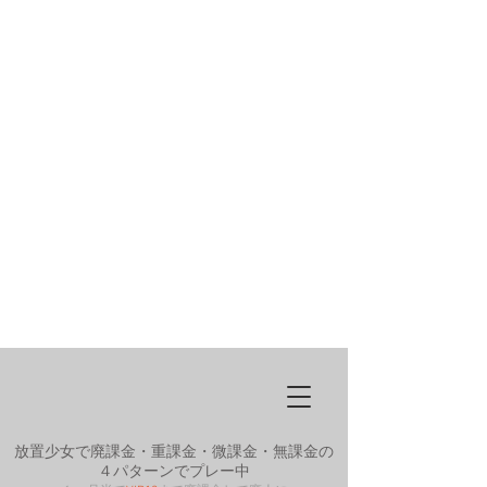
放置少女で廃課金・重課金・微課金・無課金の
４パターンでプレー中