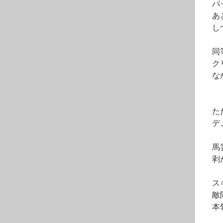
　パ
　あ
　し
　同
　ク
　な
　た
　デ
　馬
　剥
　ス
　敵
　本