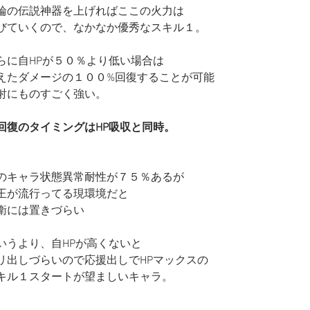
輪の伝説神器を上げればここの火力は
びていくので、なかなか優秀なスキル１。
らに自HPが５０％より低い場合は
えたダメージの１００%回復することが可能
射にものすごく強い。
回復のタイミングはHP吸収と同時。
のキャラ状態異常耐性が７５％あるが
王が流行ってる現環境だと
衛には置きづらい
いうより、自HPが高くないと
リ出しづらいので応援出しでHPマックスの
キル１スタートが望ましいキャラ。