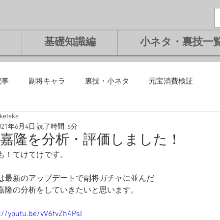
基礎知識編
小ネタ・裏技一
記事
副将キャラ
裏技・小ネタ
元宝消費検証
eketeke
課金編
微課金編
無課金編
課金編
基礎知識編
021年6月4日
読了時間: 6分
鬼嘉隆を分析・評価しました！
も！てけてけです。
将交換副将
ランキング
は最新のアップデートで副将ガチャに並んだ
嘉隆の分析をしていきたいと思います。
://youtu.be/vV6fvZh4PsI