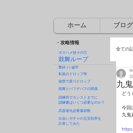
ホーム
ブログ
・攻略情報
全ての
ボスハメ技その
①
鼓舞ループ
撃砕 VS 破甲
t
廃
私装のドロップ率
2
遊歴で星10ドロップ
九
鼓舞とバフデバフの関係
どう
神
訓練所でカンストまでに
訓練書はいくつ必要なのか？
今回
武器進化必要素材数
九鬼
出会いガチャの元宝効率を
計算してみた
https