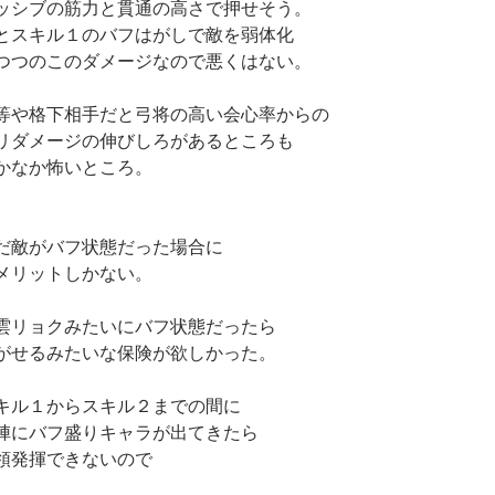
ッシブの筋力と貫通の高さで押せそう。
とスキル１のバフはがしで敵を弱体化
つつのこのダメージなので悪くはない。　
等や格下相手だと弓将の高い会心率からの
リダメージの伸びしろがあるところも
かなか怖いところ。
だ敵がバフ状態だった場合に
メリットしかない。
雲リョクみたいにバフ状態だったら
がせるみたいな保険が欲しかった。
キル１からスキル２までの間に
陣にバフ盛りキャラが出てきたら
領発揮できないので