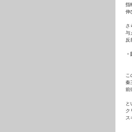
　指
　伸
　さ
　与
　反
　・
　こ
　秦
　前
　と
　ク
　ス