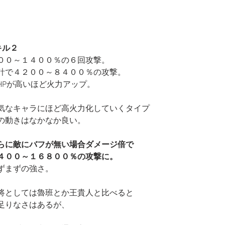
キル２
００～１４００％の６回攻撃。
計で４２００～８４００％の攻撃。
HPが高いほど火力アップ。
気なキャラにほど高火力化していくタイプ
の動きはなかなか良い。
らに敵にバフが無い場合ダメージ倍で
４００～１６８００％の攻撃に。
ずまずの強さ。
将としては魯班とか王貴人と比べると
足りなさはあるが、