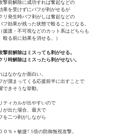
攻撃前解除に成功すれば奮起などの
効果を受けずにバフが剥がせるが
クリ発生時バフ剥がしは奮起などの
バフ効果が残った状態で殴ることになる。
（援護・不可視などのカット系はどちらも
　殴る前に効果を消せる。）
攻撃前解除はミスっても剥がせる。
クリ時解除はミスったら剥がせない。
れはなかなか面白い。
フが溜まってくる応援前半に出すことで
躍できそうな挙動。
リティカルが出やすいので
リが出た場合、最大で
フを二つ剥がしながら
００％＋敏捷7.5倍の防御無視攻撃。