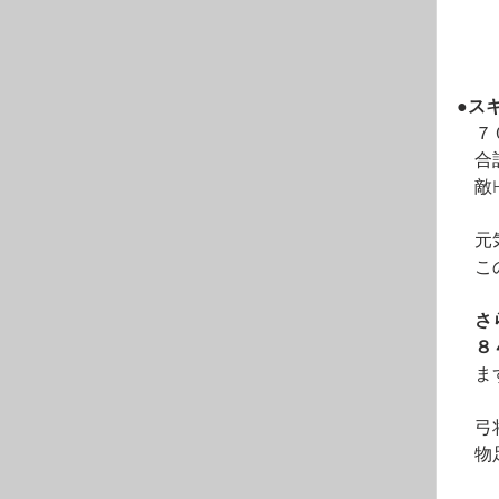
●ス
　７
　合
　敵
　元
　こ
さ
　８
　ま
　弓
　物