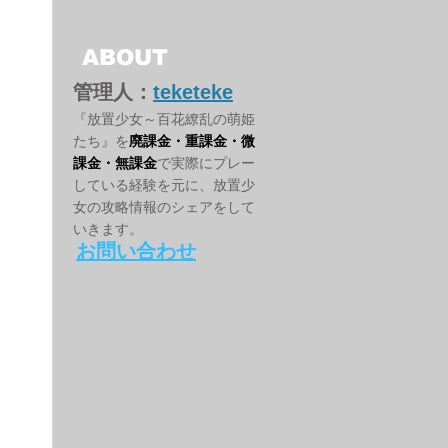
ABOUT
管理人：
teketeke
『放置少女～百花繚乱の萌姫
たち』を
廃課金・重課金・微
課金・無課金
で実際にプレー
している経験を元に、放置少
女の攻略情報のシェアをして
いきます。
お問い合わせ