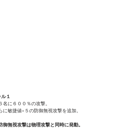
キル１
６名に６００％の攻撃。
らに敏捷値×５の防御無視攻撃を追加。
防御無視攻撃は物理攻撃と同時に発動。