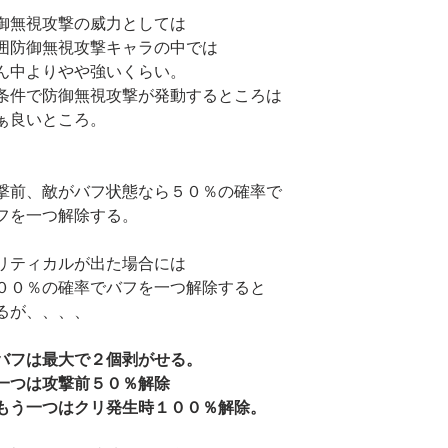
御無視攻撃の威力としては
囲防御無視攻撃キャラの中では
ん中よりやや強いくらい。
条件で防御無視攻撃が発動するところは
ぁ良いところ。
撃前、敵がバフ状態なら５０％の確率で
フを一つ解除する。
リティカルが出た場合には
００％の確率でバフを一つ解除すると
るが、、、、
バフは最大で２個剥がせる。
一つは攻撃前５０％解除
もう一つはクリ発生時１００％解除。