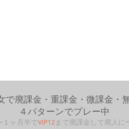
女で廃課金・重課金・微課金・
４パターンでプレー中
〜１ヶ月半で
VIP12
まで廃課金して廃人に