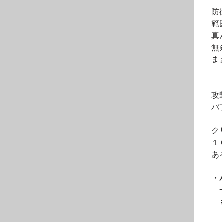
　防
　範
　真
　無
　ま
　攻
　バ
　ク
　１
　あ
・
　　
　　