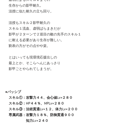
　生存からの影甲耐久。
　沮授に似た耐久の立ち回り。
　沮授もスキル２影甲耐久の
　スキル１流血、虚弱ばらまきだが
　影甲が２ターンで２巡目の敵の先手のスキル１
　に耐える必要があり生存が難しい。　
　劉表の方がその点やや楽。
　とはいっても現環境応援出しの
　最上とか、そこらへんにあっさり
　影甲ごとやられてしまうが。
●パッシブ
　スキル①：攻撃力４４、会心値Lv×２８０
　スキル②：HP４４％、MPLv×２８０
　スキル③：法術貫通Lv×１２、体力Lv×２００
　専属武器：攻撃力１８％、防御貫通９００
　　　　　　知力Lv×２４０