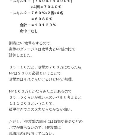
　・スキル１：（７６０％＋１０００％）
　　　　　　　×４回＝７０４０％
　・スキル２：７６０％×２倍×４名
　　　　　　　＝６０８０％
　　　　合計：＝１３１２０％
　　　　命中：なし
　劉表はMP攻撃をするので、
　実際のダメージ％は攻撃力とMP値の比で
　計算しました。
　３５：１０だと、攻撃力７００万になったら
　MPは２００万必要ということで
　攻撃力はそれぐらいけるけどMPが無理。
　MP１００万とかならみたことあるので
　３５：５くらいが強い人のレベルと考えると
　１１１２０％ということで、
　破甲付きでこの火力ならなかなか強い。
　ただし、MP攻撃の部分には鼓舞や暴走などの
　バフが乗らないので、MP攻撃は
　現環境の戦役向けではない。