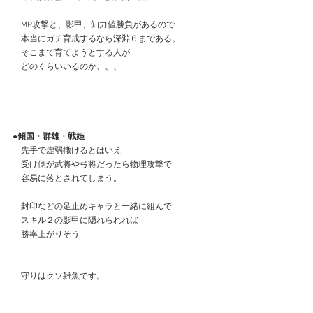
　MP攻撃と、影甲、知力値勝負があるので
　本当にガチ育成するなら深淵６まである。
　そこまで育てようとする人が
　どのくらいいるのか、、、
●傾国・群雄・戦姫
　先手で虚弱撒けるとはいえ
　受け側が武将や弓将だったら物理攻撃で
　容易に落とされてしまう。
　封印などの足止めキャラと一緒に組んで
　スキル２の影甲に隠れられれば
　勝率上がりそう
　守りはクソ雑魚です。