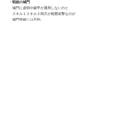
　・戦姫の城門
　　城門に虚弱や破甲が通用しないのと
　　スキル１スキル２両方が範囲攻撃なのが
　　城門突破には不利。
　　スキル２でHPを回復しつつ
　　バフ剥がしで援護を剥がして
　　影甲に入れれば勝機あり。
　　普通くらい。
　　相手側に武将置かれるだけでつらいけど。
●単騎特化陣営の1人目の副将としてありか？
　見送ります。
　ボス戦の火力が足りない。
　対人戦も主力育成したとしても
　現環境の武将強キャラ達に蹂躙される。
●サポートキャラや準主力としてどうか？
　無課金、微課金では見送り。