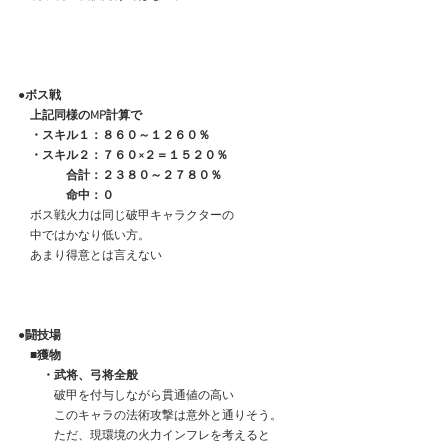
●ボス戦
　上記同様のMP計算で
　・スキル１：８６０～１２６０％
　・スキル２：７６０×２＝１５２０％
　　　　合計：２３８０～２７８０％
　　　　命中：０
　ボス戦火力は同じ破甲キャラクターの
　中ではかなり低い方。
　あまり得意とは言えない
●闘技場
　■獲物
　　・武将、弓将全般
　　　破甲を付与しながら貫通値の高い
　　　このキャラの法術攻撃は意外と通りそう。
　　　ただ、現環境の火力インフレを考えると