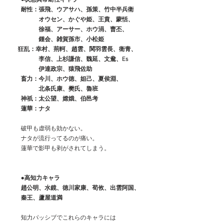
　　耐性：張飛、ウアサハ、孫策、竹中半兵衛
　　　　　オウセン、かぐや姫、王賁、蒙恬、
　　　　　徐福、アーサー、ホウ涓、曹丕、
　　　　　鍾会、雑賀孫市、小松姫
 　 狂乱：幸村、荊軻、趙雲、関羽雲長、衛青、
　　　　　李信、上杉謙信、魏延、文鴦、Es
　　　　　伊達政宗、猿飛佐助
　　畜力：今川、ホウ徳、妲己、夏侯淵、
　　　　　北条氏康、樊氏、魯班
　　神祇：太公望、嫦娥、伯邑考
　蓮華：ナタ
　　破甲も虚弱も効かない。
　　ナタが流行ってるのが痛い。
　　蓮華で影甲も剥がされてしまう。
●高知力キャラ
　　趙公明、水鏡、徳川家康、荀攸、出雲阿国、
　　秦王、蘆屋道満
　　知力パッシブでこれらのキャラには