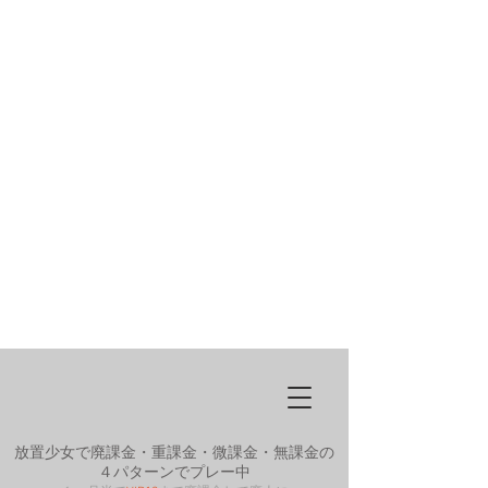
放置少女で廃課金・重課金・微課金・無課金の
４パターンでプレー中