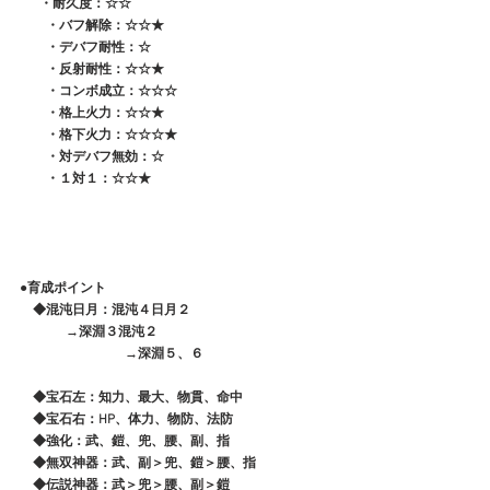
 　 ・耐久度：☆☆
　　・バフ解除：☆☆★
　　・デバフ耐性：☆
　　・反射耐性：☆☆★
　　・コンボ成立：☆☆☆
　　・格上火力：☆☆★
　　・格下火力：☆☆☆★
　　・対デバフ無効：☆
　　・１対１：☆☆★
●育成ポイント
　◆混沌日月：混沌４日月２
              →深淵３混沌２
　　　　　　　　→深淵５、６
　◆宝石左：知力、最大、物貫、命中
　◆宝石右：HP、体力、物防、法防
　◆強化：武、鎧、兜、腰、副、指
　◆無双神器：武、副＞兜、鎧＞腰、指
　◆伝説神器：武＞兜＞腰、副＞鎧