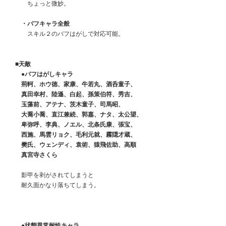
　　　ちょっと微妙。
　　・バフキャラ全般
　　　スキル２のバフはがしで対応可能。
　■天敵
　　●バフはがしキャラ
　　荊軻、ホウ徳、家康、牛若丸、酒呑童子、
    　真田幸村、陸遜、白起、孫策伯符、秀吉、
    　玉藻前、アテナ、茨木童子、司馬昭、
　　大喬小喬、直江兼続、郭嘉、ナタ、太公望、
　　卑弥呼、李典、ノエル、北条氏康、張宝、
　　西施、馬雲リョク、毛利元就、霧隠才蔵、
　　樊氏、ウェンディ、袁術、猿飛佐助、高順
　　真宮寺さくら
　　影甲を剥がされてしまうと
　　耐久面かなり落ちてしまう。
　●状態異常耐性キャラ