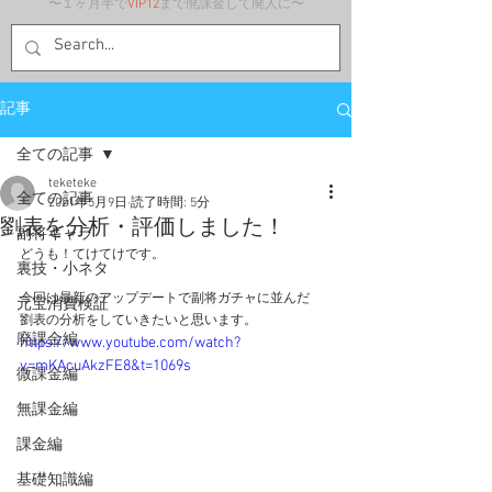
〜１ヶ月半で
VIP12
まで廃課金して廃人に〜
記事
全ての記事
teketeke
全ての記事
2021年5月9日
読了時間: 5分
劉表を分析・評価しました！
副将キャラ
どうも！てけてけです。
裏技・小ネタ
今回は最新のアップデートで副将ガチャに並んだ
元宝消費検証
劉表の分析をしていきたいと思います。
廃課金編
https://www.youtube.com/watch?
v=mKAcuAkzFE8&t=1069s
微課金編
無課金編
課金編
基礎知識編