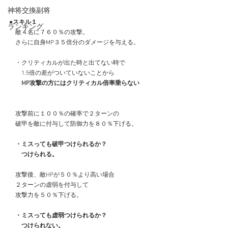
神将交換副将
●スキル１
ランキング
　敵４名に７６０％の攻撃。
　さらに自身MP３５倍分のダメージを与える。
　・クリティカルが出た時と出てない時で
　　1.5倍の差がついていないことから
MP攻撃の方にはクリティカル倍率乗らない
　攻撃前に１００％の確率で２ターンの
　破甲を敵に付与して防御力を８０％下げる。
・ミスっても破甲つけられるか？
　　つけられる。
　攻撃後、敵HPが５０％より高い場合
　２ターンの虚弱を付与して
　攻撃力を５０％下げる。
・ミスっても虚弱つけられるか？
　　つけられない。