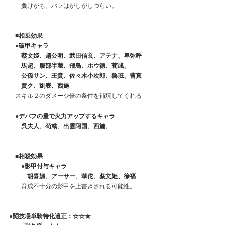
　　負けがち。バフはがしがしづらい。
■相乗効果
　●破甲キャラ
　　蔡文姫、趙公明、武田信玄、アテナ、卑弥呼
　　馬超、服部半蔵、飛鳥、ホウ徳、荀彧、
　　公孫サン、王賁、佐々木小次郎、魯班、曹真
　　賈ク、劉表、西施
　スキル２のダメージ倍の条件を補填してくれる
●デバフの量で火力アップするキャラ
　　呉夫人、荀彧、出雲阿国、西施、
　■相殺効果
　　●影甲付与キャラ
　　　胡喜媚、アーサー、華佗、蔡文姫、徐福
　　育成不十分の影甲を上書きされる可能性。
●闘技場単騎特化適正：☆☆★