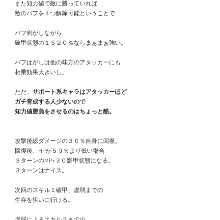
　また知力値で敵に勝っていれば　
　敵のバフを１つ解除可能ということで　
　バフ剥がしながら
　破甲状態の１５２０％ならまぁまぁ強い。
　バフはがしは他の味方のアタッカーにも
　相乗効果大きいし。
　ただ、
サポート系キャラはアタッカーほど
　ガチ育成する人少ないので
　知力値勝負をさせるのはちょっと酷。
　攻撃後総ダメージの３０％自身に回復。
　回復後、HPが５０％より低い場合
　３ターンのMP×３０影甲状態になる。
　３ターンはナイス。
　次回のスキル１破甲、虚弱までの
　生存を狙いに行ける。
　虚弱によるスキル２までの