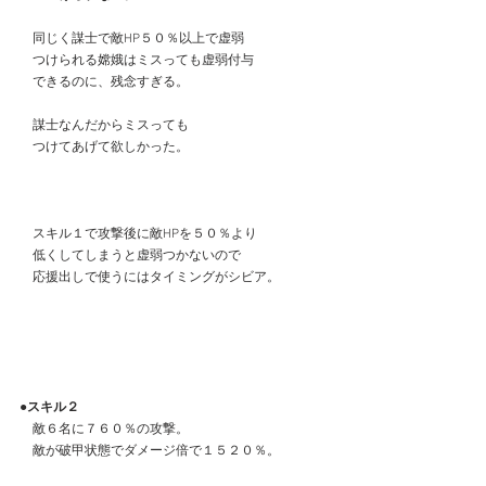
　同じく謀士で敵HP５０％以上で虚弱
　つけられる嫦娥はミスっても虚弱付与
　できるのに、残念すぎる。
　謀士なんだからミスっても
　つけてあげて欲しかった。
　スキル１で攻撃後に敵HPを５０％より
　低くしてしまうと虚弱つかないので
　応援出しで使うにはタイミングがシビア。
●スキル２
　敵６名に７６０％の攻撃。
　敵が破甲状態でダメージ倍で１５２０％。