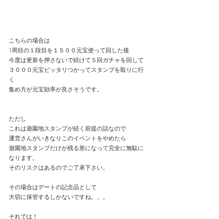
こちらの場合は
1周目の１段目を１５００元宝使って回した後
今度は更新を押さないで続けて５回ガチャを回して
３０００元宝ピッタリつかってスタンプを取りに行
く
集め方が元宝効率が良さそうです。
ただし
これは遊園地スタンプが続く前提の話なので
運営さんがいきなりこのイベントをやめたら
遊園地スタンプだけが残る形になって完全に無駄に
なります。
そのリスクはあるのでご了承下さい。
その場合はデートの記念品として
大切に保管するしかないですね。。。
それでは！