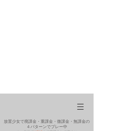
放置少女で廃課金・重課金・微課金・無課金の
４パターンでプレー中