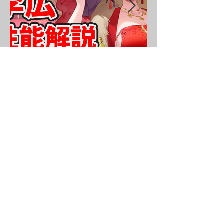
李広（嫁）を分析・評価し
ました！
・攻略情報
ボスハメ技その
①
鼓舞ループ
私装のドロップ率