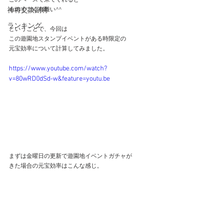
このペースで来てくれると
神将交換副将
ものすごく有難い^^
ランキング
ということで、今回は
この遊園地スタンプイベントがある時限定の
元宝効率について計算してみました。
https://www.youtube.com/watch?
v=80wRD0dSd-w&feature=youtu.be
まずは金曜日の更新で遊園地イベントガチャが
きた場合の元宝効率はこんな感じ。