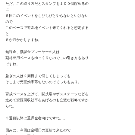
ただ、この取り方だとスタンプを１００個貯めるの
に
５回このイベントをちびちびとやらないといけない
ので
このペースで遊園地イベント来てくれると想定する
と
５か月かかりますね。
無課金、微課金プレーヤーの人は
副将登用ペースもゆっくりなのでこの引き方もあり
ですね。
急ぎの人は２周目まで回してしまっても
そこまで元宝効率落ちないのでそっちもあり。
育成ペースを上げて、闘技場やボスステージなどを
進めて資源回収効率をあげるのも立派な戦略ですか
らね。
３週目以降は重課金者向けですね。。
因みに、今回は金曜日の更新で来たので