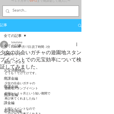
〜１ヶ月半で
VIP12
まで廃課金して廃人に〜
記事
全ての記事
teketeke
全ての記事
2021年1月17日
読了時間: 2分
少女の出会いガチャの遊園地スタン
副将キャラ
プイベントでの元宝効率について検
裏技・小ネタ
証してみました、
元宝消費検証
どうも！てけてけです。
廃課金編
少女の出会いガチャの
微課金編
遊園地スタンプイベント
前回から１ヶ月という短い期間で
無課金編
再び来てくれましたね！
課金編
お得なイベントなので
基礎知識編