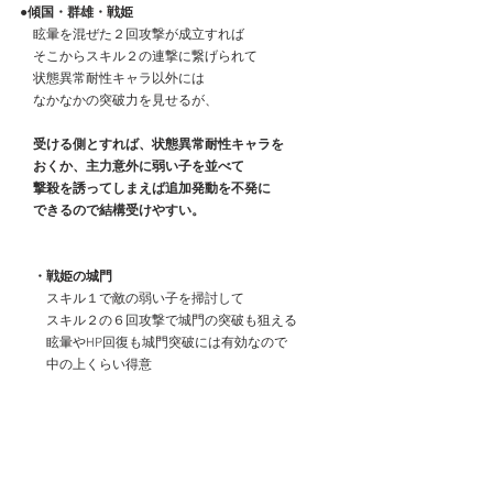
●傾国・群雄・戦姫
　眩暈を混ぜた２回攻撃が成立すれば
　そこからスキル２の連撃に繋げられて
　状態異常耐性キャラ以外には
　なかなかの突破力を見せるが、
受ける側とすれば、状態異常耐性キャラを
　おくか、主力意外に弱い子を並べて
　撃殺を誘ってしまえば追加発動を不発に
　できるので結構受けやすい。
・戦姫の城門
　　スキル１で敵の弱い子を掃討して
　　スキル２の６回攻撃で城門の突破も狙える
　　眩暈やHP回復も城門突破には有効なので
　　中の上くらい得意