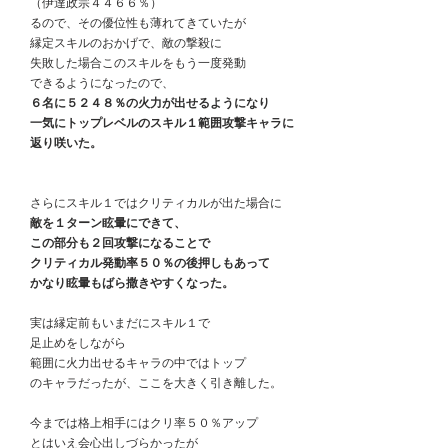
　（伊達政宗４４６６％）
　るので、その優位性も薄れてきていたが
　縁定スキルのおかげで、敵の撃殺に
　失敗した場合このスキルをもう一度発動
　できるようになったので、
６名に５２４８％の火力が出せるようになり
　一気にトップレベルのスキル１範囲攻撃キャラに
　返り咲いた。
　さらにスキル１ではクリティカルが出た場合に
敵を１ターン眩暈にできて、
　この部分も２回攻撃になることで
　クリティカル発動率５０％の後押しもあって
　かなり眩暈もばら撒きやすくなった。
　実は縁定前もいまだにスキル１で
　足止めをしながら
　範囲に火力出せるキャラの中ではトップ
　のキャラだったが、ここを大きく引き離した。
　今までは格上相手にはクリ率５０％アップ
　とはいえ会心出しづらかったが