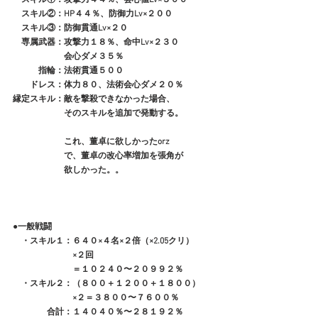
　スキル②：HP４４％、防御力Lv×２００
　スキル③：防御貫通Lv×２０
　専属武器：攻撃力１８％、命中Lv×２３０
　　　　　　会心ダメ３５％
　　　指輪：法術貫通５００
　　ドレス：体力８０、法術会心ダメ２０％
縁定スキル：敵を撃殺できなかった場合、
　　　　　　そのスキルを追加で発動する。
　　　　　　これ、董卓に欲しかったorz
　　　　　　で、董卓の改心率増加を張角が
　　　　　　欲しかった。。
●一般戦闘
　・スキル１：６４０×４名×２倍（×2.05クリ）
　　　　　　　×２回
　　　　　　　＝１０２４０〜２０９９２％
　・スキル２：（８００＋１２００＋１８００）
　　　　　　　×２＝３８００〜７６００％
　　　　合計：１４０４０％〜２８１９２％