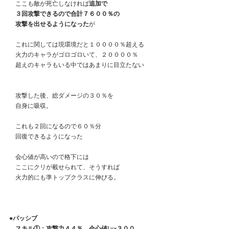
　ここも敵が死亡しなければ
追加で
３回攻撃できるので合計７６００％の
　攻撃を出せるようになった
が
　これに関しては現環境だと１００００％超える
　火力のキャラがゴロゴロいて、２００００％
　超えのキャラもいる中ではあまりに目立たない
　攻撃した後、総ダメージの３０％を
　自身に吸収。
　これも２回になるので６０％分
　回復できるようになった
　会心値が高いので格下には
　ここにクリが載せられて、そうすれば
　火力的にも準トップクラスに伸びる。
●パッシブ
　スキル①：攻撃力４４％、会心値Lv×３００