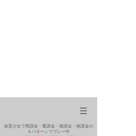
放置少女で廃課金・重課金・微課金・無課金の
４パターンでプレー中