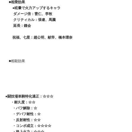
　■相乗効果
　　●眩暈で火力アップするキャラ
　　 ダメージ倍：曹仁、李牧
　　 クリティカル：張遼、馬騰
　　 延長：鍾会
　　祝福、七星：趙公明、献帝、橋本環奈
　■相殺効果
●闘技場単騎特化適正：☆☆☆
 　 ・耐久度：☆☆
　　・バフ解除：☆
　　・デバフ耐性：☆
　　・反射耐性：☆☆
　　・コンボ成立：☆☆☆☆
　　・格上火力：☆☆☆