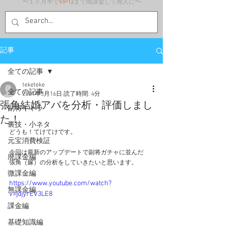
〜１ヶ月半で
VIP12
まで廃課金して廃人に〜
記事
全ての記事
teketeke
全ての記事
2021年3月16日
読了時間: 4分
張角結婚アバを分析・評価しまし
副将キャラ
た！
裏技・小ネタ
どうも！てけてけです。
元宝消費検証
今回は最新のアップデートで副将ガチャに並んだ
廃課金編
張角（嫁）の分析をしていきたいと思います。
微課金編
https://www.youtube.com/watch?
無課金編
v=jdjyrEV3LE8
課金編
基礎知識編