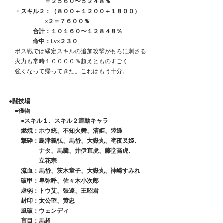
　　　　　　＝２５６０〜５２４８％
　・スキル２：（８００＋１２００＋１８００）
　　　　　　×２＝７６００％
　　　　合計：１０１６０〜１２８４８％
　　　　命中：Lv×２３０
　ボス戦では縁定スキルの追加攻撃がもろに刺さる
　火力も常時１００００％超えとものすごく
　強くなって帰ってきた。これはもう十分。
●闘技場
　■獲物
　　●スキル１、スキル２連動キャラ
　　燃焼：ホウ統、不知火舞、清姫、陸遜
　　撃砕：島津義弘、馬岱、大嶽丸、滝夜叉姫、
　　　　　ナタ、馬騰、井伊直虎、藤堂高虎、
　　　　　立花宗
　　流血：馬岱、茨木童子、大嶽丸、神崎すみれ
　　破甲：卑弥呼、佐々木小次郎
　　虚弱：トウ艾、張遼、王昭君
　　封印：太公望、黄忠
　　風破：ウェンディ
　　盲目：馬超