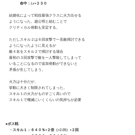
　　　　命中：Lv×２３０
　結婚化によって戦役最強クラスに火力出せる
　ようになった。趙公明と組むことで
　クリティカル発動も安定する。
　ただしスキル２は６回攻撃で一見敵掃討できる
　ようになったように見えるが
　敵４名をスキル２で掃討する場合
　最初の３回攻撃で敵を一人撃殺してしまって
　いることになるので追加発動ができないと
　矛盾が生じてしまう。
　火力は十分だが、
　挙動に大きく制限されてしまった。
　スキル１の火力がものすごく高いので
　スキル１で殲滅にいくくらいの気持ちが必要
●ボス戦
　・スキル１：６４０％×２倍（×2.05）×２回