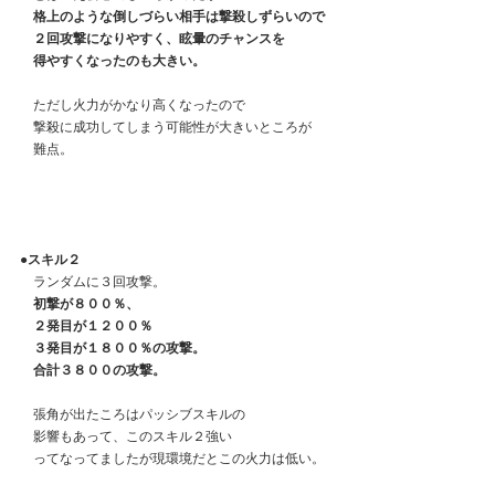
格上のような倒しづらい相手は撃殺しずらいので
　２回攻撃になりやすく、眩暈のチャンスを
　得やすくなったのも大きい。
　ただし火力がかなり高くなったので
　撃殺に成功してしまう可能性が大きいところが
　難点。
●スキル２
　ランダムに３回攻撃。
　初撃が８００％、
　２発目が１２００％
　３発目が１８００％の攻撃。
　合計３８００の攻撃。
　張角が出たころはパッシブスキルの
　影響もあって、このスキル２強い
　ってなってましたが現環境だとこの火力は低い。