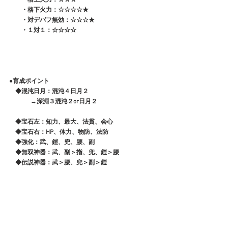
　　・格下火力：☆☆☆☆★
　　・対デバフ無効：☆☆☆★
　　・１対１：☆☆☆☆
●育成ポイント
　◆混沌日月：混沌４日月２
              →深淵３混沌２or日月２
　◆宝石左：知力、最大、法貫、会心
　◆宝石右：HP、体力、物防、法防
　◆強化：武、鎧、兜、腰、副
　◆無双神器：武、副＞指、兜、鎧＞腰
　◆伝説神器：武＞腰、兜＞副＞鎧