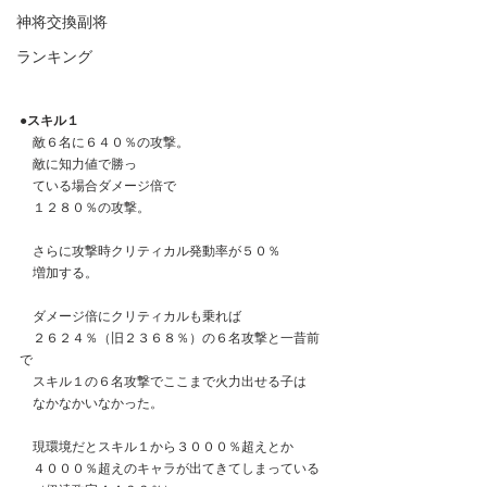
神将交換副将
ランキング
●スキル１
　敵６名に６４０％の攻撃。
　敵に知力値で勝っ
    ている場合ダメージ倍で
　１２８０％の攻撃。
　さらに攻撃時クリティカル発動率が５０％
　増加する。
　ダメージ倍にクリティカルも乗れば
　２６２４％（旧２３６８％）の６名攻撃と一昔前
で
　スキル１の６名攻撃でここまで火力出せる子は
　なかなかいなかった。
　現環境だとスキル１から３０００％超えとか
　４０００％超えのキャラが出てきてしまっている