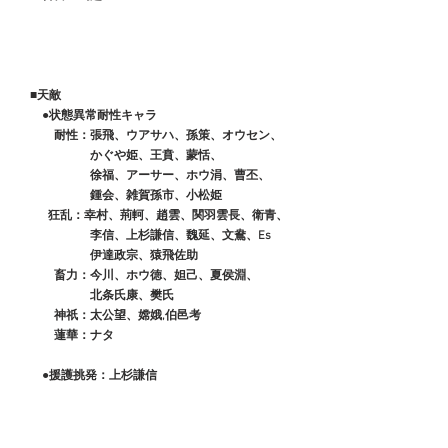
　■天敵
　　●状態異常耐性キャラ
　　　耐性：張飛、ウアサハ、孫策、オウセン、
　　　　　　かぐや姫、王賁、蒙恬、
　　　　　　徐福、アーサー、ホウ涓、曹丕、
　　　　　　鍾会、雑賀孫市、小松姫
 　　 狂乱：幸村、荊軻、趙雲、関羽雲長、衛青、
　　　　　　李信、上杉謙信、魏延、文鴦、Es
　　　　　　伊達政宗、猿飛佐助
　　　畜力：今川、ホウ徳、妲己、夏侯淵、
　　　　　　北条氏康、樊氏
　　　神祇：太公望、嫦娥,伯邑考
　　　蓮華：ナタ
　　●援護挑発：上杉謙信