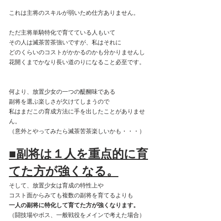
これは主将のスキルが弱いため仕方ありません。
ただ主将単騎特化で育てている人もいて
その人は滅茶苦茶強いですが、私はそれに
どのくらいのコストがかかるのかも分かりませんし
花開くまでかなり長い道のりになること必至です。
何より、放置少女の一つの醍醐味である
副将を選ぶ楽しさが欠けてしまうので
私はまだこの育成方法に手を出したことがありませ
ん。
（意外とやってみたら滅茶苦茶楽しいかも・・・）
■副将は１人を重点的に育
てた方が強くなる。
そして、放置少女は育成の特性上や
コスト面からみても複数の副将を育てるよりも
一人の副将に特化して育てた方が強くなります。
（闘技場やボス、一般戦役をメインで考えた場合）