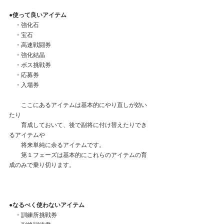
●使って良いアイテム
　・強化石
　・宝石
　・高速戦闘券
　・強化結晶
　・ボス挑戦券
　・応募券
　・入場券
　　ここにあるアイテムは基本的にやり直しが効い
たり
　　育成しておいて、後で副将に付け替えたりでき
るアイテムや
　　将来単純に余るアイテムです。
　　第１フェーズは基本的にこれらのアイテムの育
成のみで乗り切ります。
●なるべく使わないアイテム
　・訓練所挑戦券