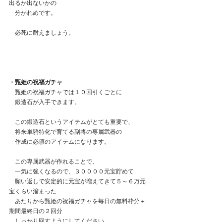
出るか出ないかの
　分かれめです。
　必死に耐えましょう。
・甄姫の祝福ガチャ
　甄姫の祝福ガチャでは１０回引くごとに
　鍛造石が入手できます。
　この鍛造石というアイテムがとても重要で、
　将来単騎特化で育てる副将の専属武器の
　作成に必須のアイテムになります。
　この専属武器が作れることで、
　一気に強くなるので、３００００元宝貯めて
　願い返しで安定的に元宝が増えてきて５～６万元
宝くらい溜まった
　あたりから甄姫の祝福ガチャを毎日の無料枠分＋
期間最終日の２回分
　しっかり回すようにしてください。