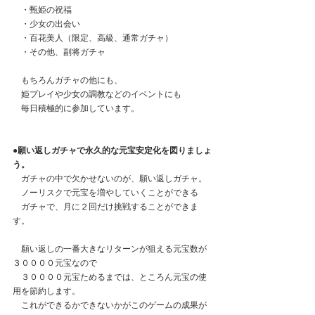
　・甄姫の祝福
　・少女の出会い
　・百花美人（限定、高級、通常ガチャ）
　・その他、副将ガチャ
　もちろんガチャの他にも、
　姫プレイや少女の調教などのイベントにも
　毎日積極的に参加しています。
●願い返しガチャで永久的な元宝安定化を図りましょ
う。
　ガチャの中で欠かせないのが、願い返しガチャ。
　ノーリスクで元宝を増やしていくことができる
　ガチャで、月に２回だけ挑戦することができま
す。
　願い返しの一番大きなリターンが狙える元宝数が
３００００元宝なので
　３００００元宝ためるまでは、ところん元宝の使
用を節約します。
　これができるかできないかがこのゲームの成果が