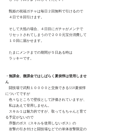
　甄姫の祝福ガチャは毎日２回無料で引けるので
　４日で８回引けます。
　そして大抵の場合、４日目にガチャがメンテで
　リセットされてしまうので２００元宝分消費して
　１０回に届かせます。
　たまにメンテまでの期間が５日ある時は
　ラッキーです。
・無課金、微課金ではしばらく夏侯惇は登用しませ
ん
　闘技場で武勲１００００と交換できるSSR夏侯惇
についてですが
　色々なところで壁役として評価されていますが、
　私はあえて登用しません。
　スキル１は魅力的ですが、取ってもちゃんと育て
る予定がないので
　序盤のボス（スキルを使用しないボス）の
　攻撃の引き付けと闘技場などでの単体攻撃限定の