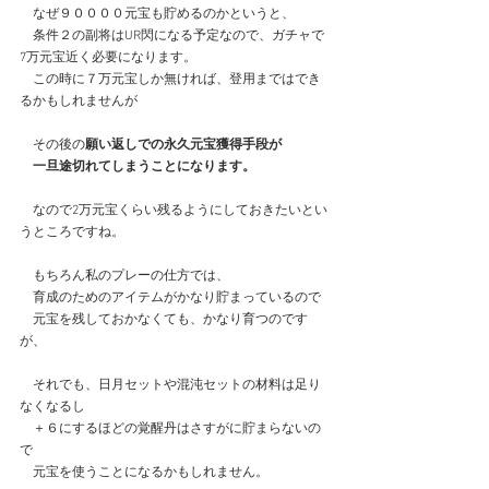
　なぜ９００００元宝も貯めるのかというと、
　条件２の副将はUR閃になる予定なので、ガチャで
7万元宝近く必要になります。
　この時に７万元宝しか無ければ、登用まではでき
るかもしれませんが
　その後の
願い返しでの永久元宝獲得手段が
　一旦途切れてしまうことになります。
　なので2万元宝くらい残るようにしておきたいとい
うところですね。
　もちろん私のプレーの仕方では、
　育成のためのアイテムがかなり貯まっているので
　元宝を残しておかなくても、かなり育つのです
が、
　それでも、日月セットや混沌セットの材料は足り
なくなるし
　＋６にするほどの覚醒丹はさすがに貯まらないの
で
　元宝を使うことになるかもしれません。