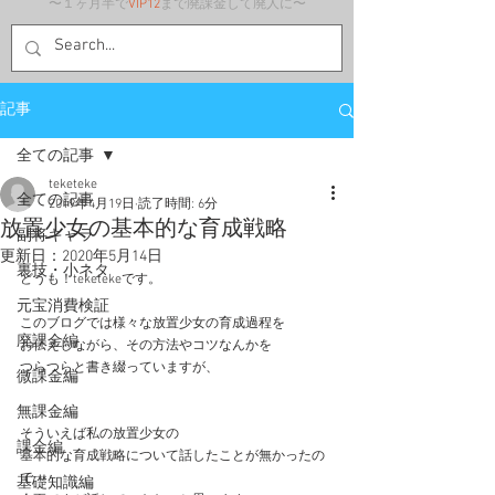
〜１ヶ月半で
VIP12
まで廃課金して廃人に〜
記事
全ての記事
teketeke
全ての記事
2019年4月19日
読了時間: 6分
放置少女の基本的な育成戦略
副将キャラ
更新日：
2020年5月14日
裏技・小ネタ
どうも！teketekeです。
元宝消費検証
このブログでは様々な放置少女の育成過程を
廃課金編
お伝えしながら、その方法やコツなんかを
つらつらと書き綴っていますが、
微課金編
無課金編
そういえば私の放置少女の
課金編
基本的な育成戦略について話したことが無かったの
で
基礎知識編