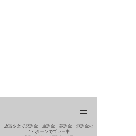
放置少女で廃課金・重課金・微課金・無課金の
４パターンでプレー中