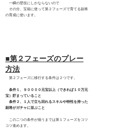
　一瞬の壁役にしかならないので
　その分、宝箱に使って第２フェーズで育てる副将
の育成に使います。
■第２フェーズのプレー
方法
　第２フェーズに移行する条件は２つです。
　条件１、９００００元宝以上（できれば１０万元
宝）貯まっていること
　条件２、１人で立ち回れるスキルや特性を持った
副将がガチャに並ぶこと
　この二つの条件が揃うまでは第１フェーズをコツ
コツ進めます。