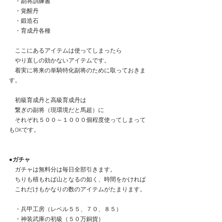
　・副将訓練書
　・覚醒丹
　・鍛造石
　・育成丹各種
　ここにあるアイテムは使ってしまったら
　やり直しの効かないアイテムです。
　着実に将来の単騎特化副将のために取っておきま
す。
　初級育成丹と高級育成丹は
　繋ぎの副将（現環境だと馬超）に
　それぞれ５００～１０００個程度使ってしまって
もOKです。
●ガチャ
　ガチャは無料分は毎日全部引きます。
　ちりも積もれば山となるの如く、時間をかければ
　これだけもかなりの数のアイテムがたまります。
　・兵甲工房（レベル５５、７０、８５）
　・神装武庫の初級（５０万銅貨）