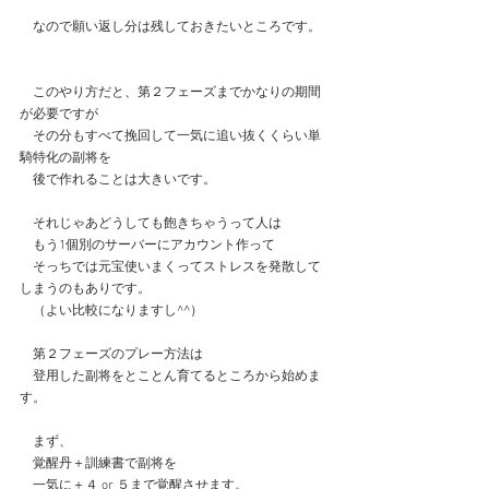
　なので願い返し分は残しておきたいところです。
　このやり方だと、第２フェーズまでかなりの期間
が必要ですが
　その分もすべて挽回して一気に追い抜くくらい単
騎特化の副将を
　後で作れることは大きいです。
　それじゃあどうしても飽きちゃうって人は
　もう1個別のサーバーにアカウント作って
　そっちでは元宝使いまくってストレスを発散して
しまうのもありです。
　（よい比較になりますし^^）
　第２フェーズのプレー方法は
　登用した副将をとことん育てるところから始めま
す。
　まず、
　覚醒丹＋訓練書で副将を
　一気に＋４ or ５まで覚醒させます。