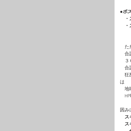
●ボ
　・
　・
　　
　　
　た
　合
　３
　合
　狂
は
　地
　H
因み
　ス
　ス