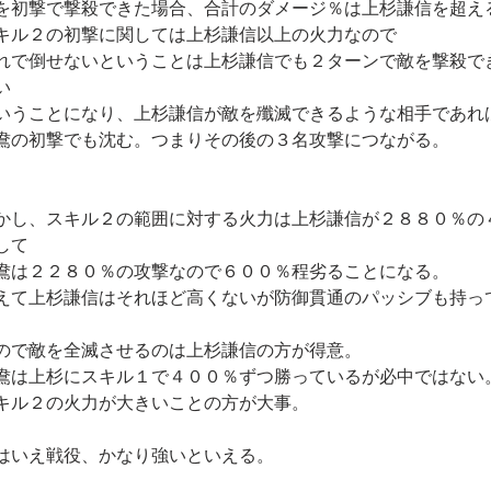
を初撃で撃殺できた場合、合計のダメージ％は上杉謙信を超え
キル２の初撃に関しては上杉謙信以上の火力なので
れで倒せないということは上杉謙信でも２ターンで敵を撃殺で
い
いうことになり、上杉謙信が敵を殲滅できるような相手であれ
鴦の初撃でも沈む。つまりその後の３名攻撃につながる。
かし、スキル２の範囲に対する火力は上杉謙信が２８８０％の
して
鴦は２２８０％の攻撃なので６００％程劣ることになる。
えて上杉謙信はそれほど高くないが防御貫通のパッシブも持っ
ので敵を全滅させるのは上杉謙信の方が得意。
鴦は上杉にスキル１で４００％ずつ勝っているが必中ではない
キル２の火力が大きいことの方が大事。
はいえ戦役、かなり強いといえる。