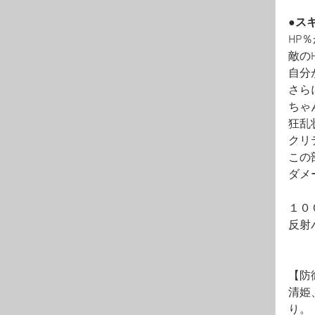
●ス
HP
敵の
自分
さら
ちゃ
狂乱
クリ
この
ダメ
１０
反射
【防
清姫
り。