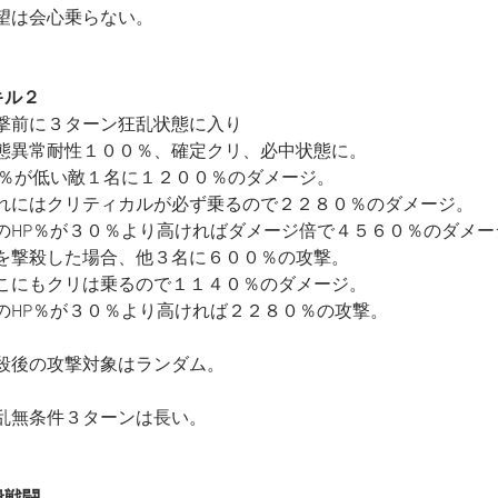
望は会心乗らない。
キル２
撃前に３ターン狂乱状態に入り
態異常耐性１００％、確定クリ、必中状態に。
P％が低い敵１名に１２００％のダメージ。
れにはクリティカルが必ず乗るので２２８０％のダメージ。
のHP％が３０％より高ければダメージ倍で４５６０％のダメー
を撃殺した場合、他３名に６００％の攻撃。
こにもクリは乗るので１１４０％のダメージ。
のHP％が３０％より高ければ２２８０％の攻撃。
殺後の攻撃対象はランダム。
乱無条件３ターンは長い。