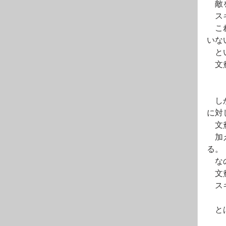
　敵
　ス
　こ
いな
　と
　文
　し
に対
　文
　加
る。
　な
　文
　ス
　と