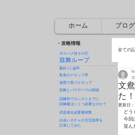
ホーム
ブログ
・攻略情報
全ての
ボスハメ技その
①
鼓舞ループ
撃砕 VS 破甲
t
廃
私装のドロップ率
2
遊歴で星10ドロップ
文鴦
鼓舞とバフデバフの関係
た
神
訓練所でカンストまでに
訓練書はいくつ必要なのか？
更新日：
どう
武器進化必要素材数
今回
出会いガチャの元宝効率を
計算してみた
並ん