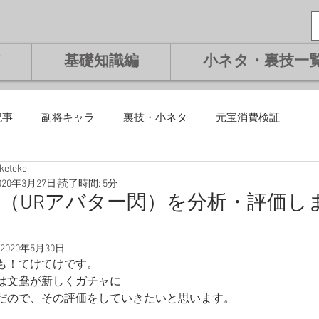
基礎知識編
小ネタ・裏技一
記事
副将キャラ
裏技・小ネタ
元宝消費検証
eketeke
課金編
微課金編
無課金編
課金編
基礎知識編
020年3月27日
読了時間: 5分
（URアバター閃）を分析・評価し
！
将交換副将
ランキング
2020年5月30日
も！てけてけです。
は文鴦が新しくガチャに
だので、その評価をしていきたいと思います。