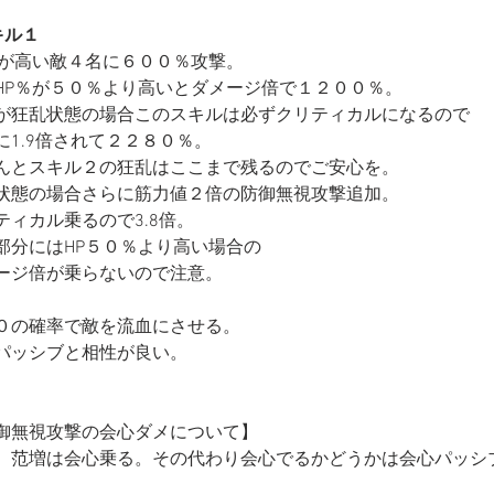
キル１
％が高い敵４名に６００％攻撃。
HP％が５０％より高いとダメージ倍で１２００％。
が狂乱状態の場合このスキルは必ずクリティカルになるので
に1.9倍されて２２８０％。
んとスキル２の狂乱はここまで残るのでご安心を。
状態の場合さらに筋力値２倍の防御無視攻撃追加。
ティカル乗るので3.8倍。
部分にはHP５０％より高い場合の
ージ倍が乗らないので注意。
０の確率で敵を流血にさせる。
パッシブと相性が良い。
御無視攻撃の会心ダメについて】
、范増は会心乗る。その代わり会心でるかどうかは会心パッシ