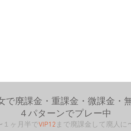
女で廃課金・重課金・微課金・
４パターンでプレー中
〜１ヶ月半で
VIP12
まで廃課金して廃人に