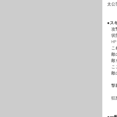
太公
●ス
　攻
　状
　H
　こ
　敵
　敵
　こ
　敵
　撃
　狂