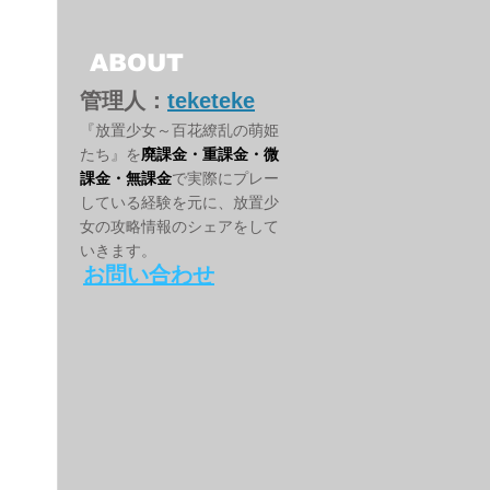
ABOUT
管理人：
teketeke
『放置少女～百花繚乱の萌姫
たち』を
廃課金・重課金・微
課金・無課金
で実際にプレー
している経験を元に、放置少
女の攻略情報のシェアをして
いきます。
お問い合わせ