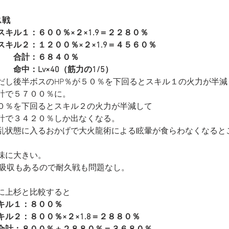
ス戦
スキル１：６００％×２×1.9＝２２８０％
スキル２：
１２００％×２×1.9＝４５６０％
　　合計：６８４０％
　　命中：
Lv×40（筋力の1/5）
だし後半ボスのHP％が５０％を下回るとスキル１の火力が半減
計で５７００％に。
０％を下回るとスキル２の火力が半減して
計で３４２０％しか出なくなる。
乱状態に入るおかげで大火龍術による眩暈が食らわなくなると
味に大きい。
P吸収もあるので耐久戦も問題なし。
に上杉と比較すると
キル１：８００％
キル２：８００％×２×1.8＝２８８０％