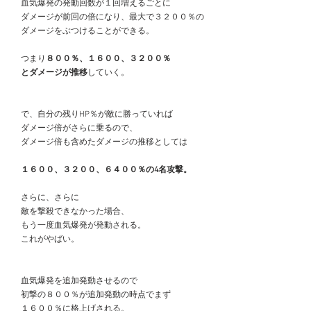
　血気爆発の発動回数が１回増えるごとに
　ダメージが前回の倍になり、最大で３２００％の
　ダメージをぶつけることができる。
　つまり
８００％、１６００、３２００％
　とダメージが推移
していく。
　で、自分の残りHP％が敵に勝っていれば
　ダメージ倍がさらに乗るので、
　ダメージ倍も含めたダメージの推移としては
１６００、３２００、６４００％の4名攻撃。
　さらに、さらに
　敵を撃殺できなかった場合、
　もう一度血気爆発が発動される。
　これがやばい。
　血気爆発を追加発動させるので
　初撃の８００％が追加発動の時点でまず
　１６００％に格上げされる。