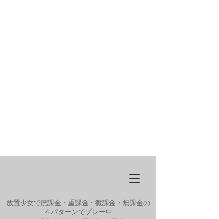
放置少女で廃課金・重課金・微課金・無課金の
４パターンでプレー中