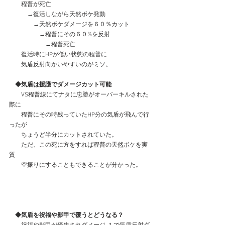
　　程普が死亡
　　　→復活しながら天然ボケ発動
　　　　→天然ボケダメージを６０％カット
　　　　　→程普にその６０%を反射
　　　　　　→程普死亡
　　復活時にHPが低い状態の程普に
　　気盾反射向かいやすいのがミソ。
◆気盾は援護でダメージカット可能
　　VS程普線にてナタに忠勝がオーバーキルされた
際に
　　程普にその時残っていたHP分の気盾が飛んで行
ったが
　　ちょうど半分にカットされていた。
　　ただ、この死に方をすれば程普の天然ボケを実
質
　　空振りにすることもできることが分かった。
　◆気盾を祝福や影甲で覆うとどうなる？