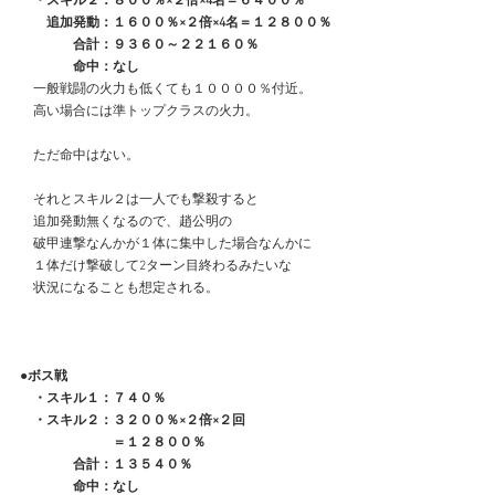
　・スキル２：８００％×２倍×4名＝６４００％
　　追加発動：１６００％×２倍×4名＝１２８００％
　　　　合計：９３６０～２２１６０％
　　　　命中：なし
　一般戦闘の火力も低くても１００００％付近。
　高い場合には準トップクラスの火力。
　ただ命中はない。
　それとスキル２は一人でも撃殺すると
　追加発動無くなるので、趙公明の
　破甲連撃なんかが１体に集中した場合なんかに
　１体だけ撃破して2ターン目終わるみたいな
　状況になることも想定される。
●ボス戦
　・スキル１：７４０％
　・スキル２：３２００％×２倍×２回
　　　　　　　＝１２８００％
　　　　合計：１３５４０％
　　　　命中：なし