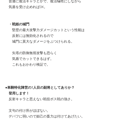
　普通に復活キャラとかで、復活犠牲にしながら
　気盾を受け止めればOK。
　・戦姫の城門
　　堅壁の最大攻撃力ダメージカットという性能は
　　反射には無効化されるので
　　城門に莫大なダメージをぶつけられる。
　　矢塔の防御無視攻撃も恐らく
　　気盾でカットできるはず。
　　これもおかわり検証で。
●単騎特化陣営の1人目の副将としてありか？
　登用します！
　反射キャラと思えない戦役ボス戦の強さ。
　文句の付け所がほぼない。
　デバフに弱いので妲己の畜力は付けてあげたい。