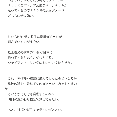
　つまり相手からしたら与えたダメージの
　１００％とパッシブ反射ダメージ４０％が
　返ってくるので１４０％の反射ダメージ。
　どちらにせよ強い。
　しかもHPが低い相手に反射ダメージが
　飛んでいくのがえぐい。
　最上義光の攻撃の1.5倍が自軍に
　帰ってくると思うとぞっとする。
　ジャイアントキリングにものすごく使えそう。
　これ、卑弥呼や程普に飛んで行ったらどうなるか
　鬼神の道や、天然ボケのダメージもカットするの
か
　というかそもそも発動するのか？
　明日のおかわり検証で試してみたい。
　あと、祝福や影甲キャラへのダメとか、