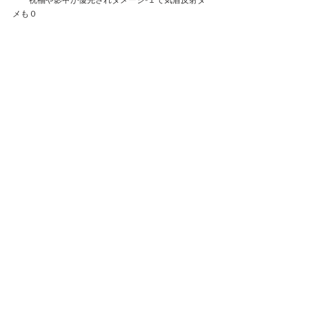
　　祝福や影甲が優先されダメージ-１で気盾反射ダ
メも０
　◆気盾反射が先かパッシブ反射が先か問題。
　　VS上杉謙信戦で判明。
　　　謙信よりHP％が低い胡喜媚がいるにも関わら
ず
　　　気盾ダメージが上杉謙信に飛んだ。
　　　スローで確認してみると、まず上杉謙信に
　　　パッシブ反射ダメが飛んで上杉のHPが胡喜媚
より小さくなり
　　　その判定で気盾も上杉謙信に飛んだ。
　◆スキル２のダメージ倍の条件は
　　HP量かHP％どっちで比較してるのか？
　　訓練所で敵を攻めてみたがHPの絶対量で負けて
いる時も
　　敵のHPが限りなく減って本多忠勝のHPが優った