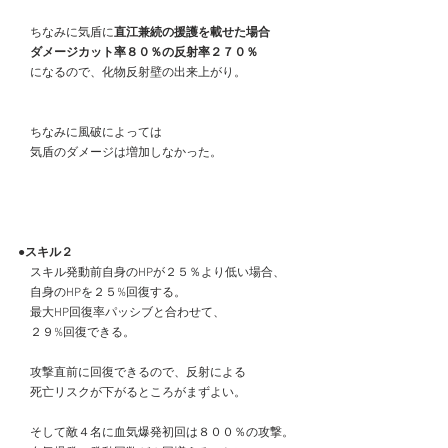
　ちなみに気盾に
直江兼続の援護を載せた場合
　ダメージカット率８０％の反射率２７０％
　になるので、化物反射壁の出来上がり。
　ちなみに風破によっては
　気盾のダメージは増加しなかった。
●スキル２
　スキル発動前自身のHPが２５％より低い場合、
　自身のHPを２５%回復する。
　最大HP回復率パッシブと合わせて、
　２９%回復できる。
　攻撃直前に回復できるので、反射による
　死亡リスクが下がるところがまずよい。
　そして敵４名に血気爆発初回は８００％の攻撃。