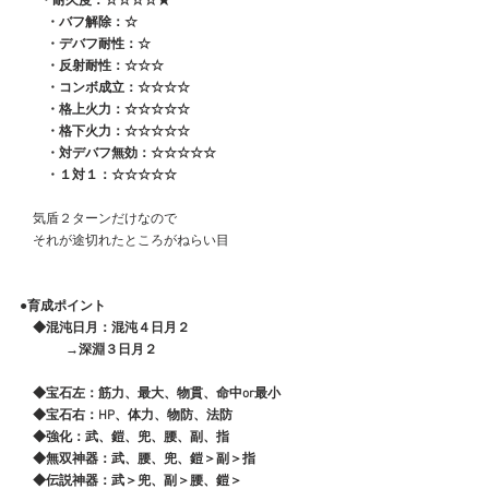
 　 ・耐久度：☆☆☆☆★
　　・バフ解除：☆
　　・デバフ耐性：☆
　　・反射耐性：☆☆☆
　　・コンボ成立：☆☆☆☆
　　・格上火力：☆☆☆☆☆
　　・格下火力：☆☆☆☆☆
　　・対デバフ無効：☆☆☆☆☆
　　・１対１：☆☆☆☆☆
　気盾２ターンだけなので
　それが途切れたところがねらい目
●育成ポイント
　◆混沌日月：混沌４日月２
              →深淵３日月２
　◆宝石左：筋力、最大、物貫、命中or最小
　◆宝石右：HP、体力、物防、法防
　◆強化：武、鎧、兜、腰、副、指
　◆無双神器：武、腰、兜、鎧＞副＞指
　◆伝説神器：武＞兜、副＞腰、鎧＞