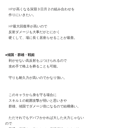
　HPが高くなる深淵３日月２の組み合わせを
　作りにいきたい。
　HP最大回復率が高いので
　反射ダメージも大事だがとにかく
　硬くして、場に長く居座らせることが最善。
●傾国・群雄・戦姫
　剥がせない高反射をぶつけられるので
　攻め手で格上を葬ることも可能。
　守りも耐久力が高いのでかなり強い。
　このキャラから身を守る場合に
　スキル１の範囲攻撃が弱いと思いきや
　群雄、傾国でダメージ倍になるので結構痛い。
　ただそれでもデバフかかれば大した火力じゃない
ので