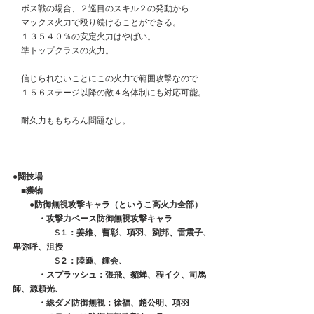
　ボス戦の場合、２巡目のスキル２の発動から
　マックス火力で殴り続けることができる。
　１３５４０％の安定火力はやばい。
　準トップクラスの火力。
　信じられないことにこの火力で範囲攻撃なので
　１５６ステージ以降の敵４名体制にも対応可能。
　耐久力ももちろん問題なし。
●闘技場
　■獲物
　　●防御無視攻撃キャラ（というこ高火力全部）
　　　・攻撃力ベース防御無視攻撃キャラ
　　　　　S１：姜維、曹彰、項羽、劉邦、雷震子、
卑弥呼、沮授
　　　　　S２：陸遜、鍾会、
　　　・スプラッシュ：張飛、貂蝉、程イク、司馬
師、源頼光、
　　　・総ダメ防御無視：徐福、趙公明、項羽