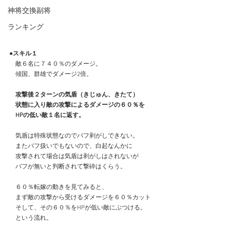
神将交換副将
ランキング
●スキル１
　敵６名に７４０％のダメージ。
　傾国、群雄でダメージ2倍。
攻撃後２ターンの気盾（きじゅん、きたて）
　状態に入り敵の攻撃によるダメージの６０％を
　HPの低い敵１名に返す。
　気盾は特殊状態なのでバフ剥がしできない。
　またバフ扱いでもないので、白起なんかに
　攻撃されて場合は気盾は剥がしはされないが
　バフが無いと判断されて撃砕はくらう。
　６０％転嫁の動きを見てみると、
　まず敵の攻撃から受けるダメージを６０％カット
　そして、その６０％をHPが低い敵にぶつける。
　という流れ。