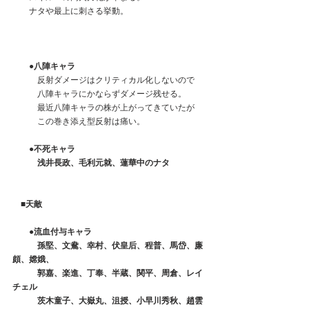
　　ナタや最上に刺さる挙動。
　●八陣キャラ
　　　反射ダメージはクリティカル化しないので
　　　八陣キャラにかならずダメージ残せる。
　　　最近八陣キャラの株が上がってきていたが
　　　この巻き添え型反射は痛い。
　●不死キャラ
　　　浅井長政、毛利元就、蓮華中のナタ
　■天敵
　　●流血付与キャラ
　　　孫堅、文鴦、幸村、伏皇后、程普、馬岱、廉
頗、嫦娥、
　　　郭嘉、楽進、丁奉、半蔵、関平、周倉、レイ
チェル
　　　茨木童子、大嶽丸、沮授、小早川秀秋、趙雲