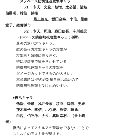
　　　・ステベース防御無視攻撃キャラ
　　　　　S１：卞氏、文鴦、范増、太公望、清姫、
伯邑考、韓信、孫権
　　　　　　　   最上義光、坂田金時、李信、星熊
童子、雑賀孫市
　　　　　S２：卞氏、周瑜、織田信長、今川義元
　　　・HPベース防御無視攻撃キャラ：孫堅
　　　最強の返り討ちキャラ。
　　　敵の高火力攻撃キャラの攻撃が
　　　攻撃者と敵陣に降り注ぐ。
　　　特に現環境で幅をきかせている
　　　防御無視連撃キャラの攻撃を
　　　ダメージカットできるのが大きい。
　　　本多忠勝はHPの絶対量自体も高いので
　　　防御無視攻撃を受け止めやすい。
●復活キャラ
　　　孫堅、張飛、浅井長政、項羽、韓信、姜維
　　　茨木童子、李信、ホウ統、程普、陸遜、
　　　白起、伯邑考、ナタ、真田幸村、（最上義
光）
　　復活によってスキル２の撃殺ができないことで
　　スキル２の高火力化が早まる。