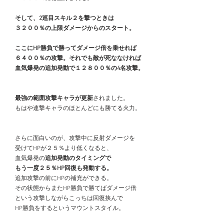
　そして、2巡目スキル２を撃つときは
　３２００％の上限ダメージからのスタート。
　ここにHP勝負で勝ってダメージ倍を乗せれば
　６４００％の攻撃。それでも敵が死ななければ
　血気爆発の追加発動で１２８００％の4名攻撃。
最強の範囲攻撃キャラが更新
されました。
　もはや連撃キャラのほとんどにも勝てる火力。
　さらに面白いのが、攻撃中に反射ダメージを
　受けてHPが２５％より低くなると、
　血気爆発の
追加発動のタイミングで
　もう一度２５％HP回復も発動する。
　追加攻撃の前にHPの補充ができる。
　その状態からまたHP勝負で勝てばダメージ倍
　という攻撃しながらこっちは回復挟んで
　HP勝負をするというマウントスタイル。