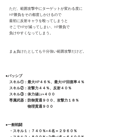
　ただ、範囲攻撃中にターゲットが変わる度に
　HP勝負をその都度しかけるので
　最初に反射キャラを殴ってしまうと
　そこでHPが減ってしまい、HP勝負で
　負けやすくなってしまう。
　まぁ負けたとしても十分強い範囲攻撃だけど。
●パッシブ
　スキル①：最大HP４６％、最大HP回復率４％
　スキル②：攻撃力４４％、反射４０％
　スキル③：体力値Lv×４００
　専属武器：防御貫通９００、攻撃力１８％
　　　　　　物理貫通９００
●一般戦闘
　・スキル１：７４０％×４名＝２９６０％