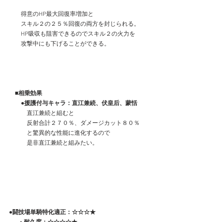
　　得意のHP最大回復率増加と
　　スキル２の２５％回復の両方を封じられる。
　　HP吸収も阻害できるのでスキル２の火力を
　　攻撃中にも下げることができる。
　■相乗効果
　　●援護付与キャラ：直江兼続、伏皇后、蒙恬
　　　直江兼続と組むと
　　　反射合計２７０％、ダメージカット８０％
　　　と驚異的な性能に進化するので
　　　是非直江兼続と組みたい。
●闘技場単騎特化適正：☆☆☆★