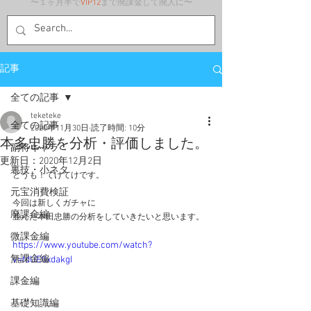
〜１ヶ月半で
VIP12
まで廃課金して廃人に〜
記事
全ての記事
teketeke
全ての記事
2020年11月30日
読了時間: 10分
本多忠勝を分析・評価しました。
副将キャラ
更新日：
2020年12月2日
裏技・小ネタ
どうも！てけてけです。
元宝消費検証
今回は新しくガチャに
廃課金編
並んだ本田忠勝の分析をしていきたいと思います。
微課金編
https://www.youtube.com/watch?
無課金編
v=fdUE0xdakgI
課金編
基礎知識編