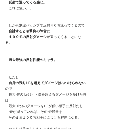
　反射で返ってくる感じ。
　これは強い。。
　しかも別途パッシブで反射４０％返ってくるので
合計すると攻撃側の陣営に
　１９０％の反射ダメージ
が返ってくることにな
る。
過去最強の反射性能のキャラ。
　ただし
自身の残りHPを超えてダメージはぶつけられない
ので
　最大HPの1.666・・倍を超えるダメージを受けた時
は
　最大HP分のダメージをHPが低い相手に反射だし
　HPが減っていれば、そのHP残量を
　そのまま１００％相手にぶつける程度になる。