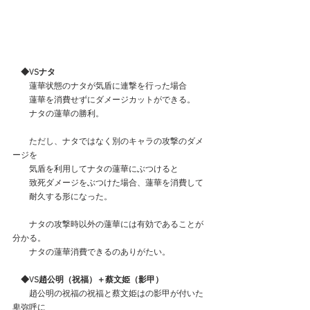
　◆VSナタ
　　蓮華状態のナタが気盾に連撃を行った場合
　　蓮華を消費せずにダメージカットができる。
　　ナタの蓮華の勝利。
　　ただし、ナタではなく別のキャラの攻撃のダメ
ージを
　　気盾を利用してナタの蓮華にぶつけると
　　致死ダメージをぶつけた場合、蓮華を消費して
　　耐久する形になった。
　　ナタの攻撃時以外の蓮華には有効であることが
分かる。
　　ナタの蓮華消費できるのありがたい。
　◆VS趙公明（祝福）＋蔡文姫（影甲）
　　趙公明の祝福の祝福と蔡文姫はの影甲が付いた
卑弥呼に