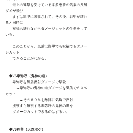
　　最上の連撃を受けている本多忠勝の気盾の反射
ダメが飛び
　　まずは影甲に吸収されて、その後、影甲が壊れ
ると同時に
　　祝福も壊れながらダメージカットの仕事をして
いる。
　　このことから、気盾は影甲でも祝福でもダメー
ジカット
　　できることがわかる。
◆VS卑弥呼（鬼神の道）
　卑弥呼を気盾反射ダメージで撃殺
　　　→卑弥呼の鬼神の道ダメージを気盾で６０％
カット
　　　　→その６０％を敵陣に気盾で反射
　　援護すら無視する卑弥呼の鬼神の道を
　　ダメージカットできるのはずるい。
　◆VS程普（天然ボケ）