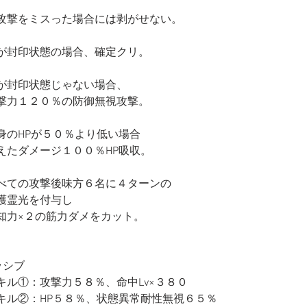
攻撃をミスった場合には剥がせない。
が封印状態の場合、確定クリ。
が封印状態じゃない場合、
撃力１２０％の防御無視攻撃。
身のHPが５０％より低い場合
えたダメージ１００％HP吸収。
べての攻撃後味方６名に４ターンの
護霊光を付与し
知力×２の筋力ダメをカット。
ッシブ
キル①：攻撃力５８％、命中Lv×３８０
キル②：HP５８％、状態異常耐性無視６５％