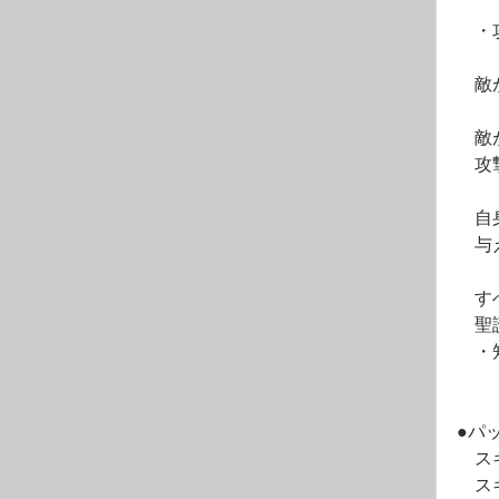
　・
　敵
　敵
　攻
　自
　与
　す
　聖
　・
●パ
　ス
　ス