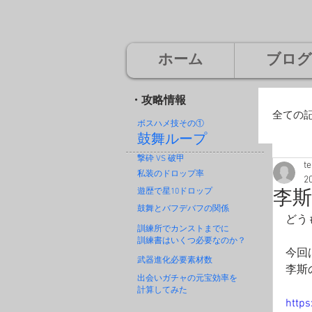
ホーム
ブログ
・攻略情報
全ての
ボスハメ技その
①
鼓舞ループ
撃砕 VS 破甲
t
廃
私装のドロップ率
2
遊歴で星10ドロップ
李
鼓舞とバフデバフの関係
どう
神
訓練所でカンストまでに
訓練書はいくつ必要なのか？
今回
武器進化必要素材数
李斯
出会いガチャの元宝効率を
計算してみた
http