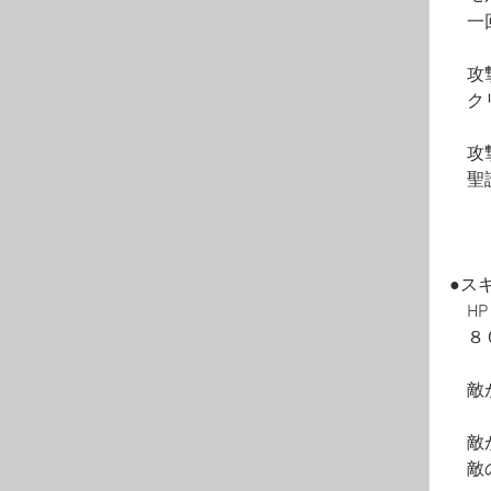
　一
　攻
　ク
　攻
　聖
●ス
　H
　８
　敵
　敵
　敵