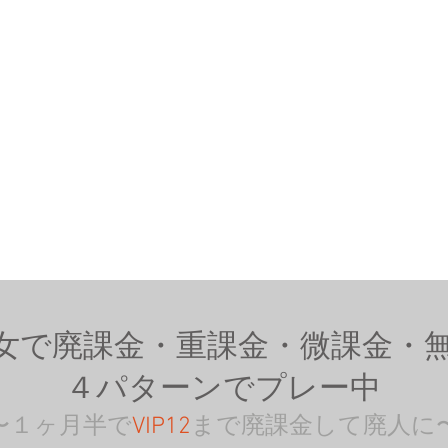
女で廃課金・重課金・微課金・
４パターンでプレー中
〜１ヶ月半で
VIP12
まで廃課金して廃人に