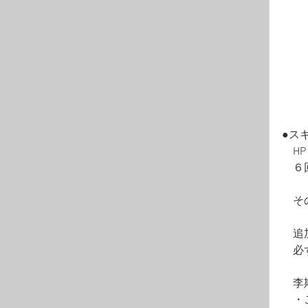
●ス
　H
　６
　そ
　追
　必
　李
　・