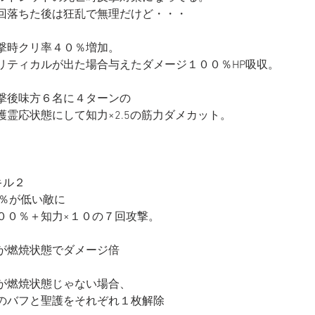
回落ちた後は狂乱で無理だけど・・・
撃時クリ率４０％増加。
リティカルが出た場合与えたダメージ１００％HP吸収。
撃後味方６名に４ターンの
護霊応状態にして知力×2.5の筋力ダメカット。
キル２
P％が低い敵に
００％＋知力×１０の７回攻撃。
が燃焼状態でダメージ倍
が燃焼状態じゃない場合、
のバフと聖護をそれぞれ１枚解除