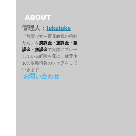
ABOUT
管理人：
teketeke
『放置少女～百花繚乱の萌姫
たち』を
廃課金・重課金・微
課金・無課金
で実際にプレー
している経験を元に、放置少
女の攻略情報のシェアをして
いきます。
お問い合わせ