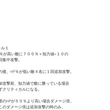
キル１
P％が高い敵に７００％＋知力値×１０の
回集中攻撃。
の後、HP％が低い敵４名に１回追加攻撃。
加攻撃前、知力値で敵に勝っている場合
ずクリティカルになる。
斯のHPが５０％より高い場合ダメージ倍。
このダメージ倍は追加攻撃の時のみ。