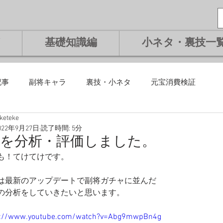
基礎知識編
小ネタ・裏技一
記事
副将キャラ
裏技・小ネタ
元宝消費検証
eketeke
課金編
微課金編
無課金編
課金編
基礎知識編
022年9月27日
読了時間: 5分
斯を分析・評価しました。
も！てけてけです。
将交換副将
ランキング
は最新のアップデートで副将ガチャに並んだ
の分析をしていきたいと思います。
s://www.youtube.com/watch?v=Abg9mwpBn4g