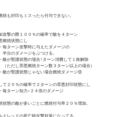
燃焼も封印もミスったら付与できない。
加攻撃の際１００％の確率で敵を４ターン
悪燃焼状態にし
・毎ターン攻撃時に与えたダメージの
　半分のダメージをぶつける。
・敵が聖護状態の場合1ターン消費して１枚解除
　（ただし罪悪燃焼ターン数３ターン以上の場合）
・敵が聖護状態じゃない場合燃焼ダメージ倍
して２０％の確率で２ターンの罪悪封印状態にし
・毎ターン知力×２４倍のダメージ
焼状態の敵が多いごとに燃焼付与率２０％増加。
ルドレッドの死亡時反撃対策になってる。