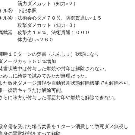
　　　　筋力ダメカット（知力×２）
キル③：下記参照
キル④：法術会心ダメ７０％、防御貫通Lv×１５
　　　　攻撃ダメカット（知力×３）
属武器：攻撃力１９％、法術貫通１０００
　　　　体力値Lv×２６０
陣時１０ターンの焚書（ふんしょ）状態になり
ダメージカット５０％増加
焚書状態中は付与した燃焼や封印は解除されない。
ためしに綺夢で試みてみたが無理だった。
また致死ダメージ無視や自動異常状態解除機能でも解除不可。
唯一復活キャラだけ解除可能。
さらに味方が付与した罪悪封印や燃焼も解除できない。
致命傷を受けた場合焚書を１ターン消費して致死ダメ無視し
自身の異常状態をすべて解除。