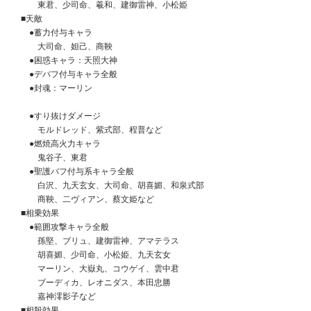
　　　東君、少司命、羲和、建御雷神、小松姫
　■天敵
　　●蓄力付与キャラ
　　　大司命、妲己、商鞅
　　●困惑キャラ：天照大神
　　●デバフ付与キャラ全般
　　●封魂：マーリン
　　●すり抜けダメージ
　　　モルドレッド、紫式部、程普など
　　●燃焼高火力キャラ
　　　鬼谷子、東君
　　●聖護バフ付与系キャラ全般
　　　白沢、九天玄女、大司命、胡喜媚、和泉式部
　　　商鞅、二ヴィアン、蔡文姫など
　■相乗効果
　　●範囲攻撃キャラ全般
　　　孫堅、ブリュ、建御雷神、アマテラス
　　　胡喜媚、少司命、小松姫、九天玄女
　　　マーリン、大嶽丸、コウゲイ、雲中君
　　　ブーディカ、レオニダス、本田忠勝
　　　嘉神澪影子など
　■相殺効果