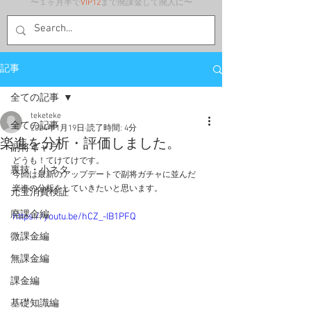
〜１ヶ月半で
VIP12
まで廃課金して廃人に〜
記事
全ての記事
teketeke
全ての記事
2024年1月19日
読了時間: 4分
楽進を分析・評価しました。
副将キャラ
どうも！てけてけです。
裏技・小ネタ
今回は最新のアップデートで副将ガチャに並んだ
楽進の分析をしていきたいと思います。
元宝消費検証
廃課金編
https://youtu.be/hCZ_-IB1PFQ
微課金編
無課金編
課金編
基礎知識編