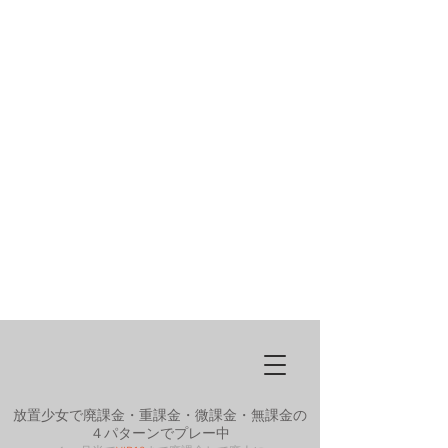
放置少女で廃課金・重課金・微課金・無課金の
４パターンでプレー中