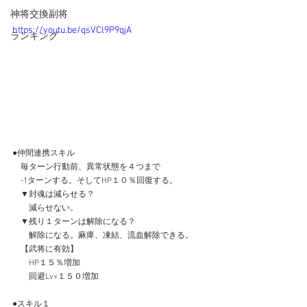
神将交換副将
https://youtu.be/qsVCl9P9qjA
ランキング
●仲間連携スキル
　毎ターン行動前、異常状態を４つまで
　-1ターンする。そしてHP１０％回復する。
　▼封魂は減らせる？
　　減らせない。
　▼残り１ターンは解除になる？
　　解除になる。麻痺、凍結、流血解除できる。
　【武将に有効】
　　HP１５％増加
　　回避Lv×１５０増加
●スキル１