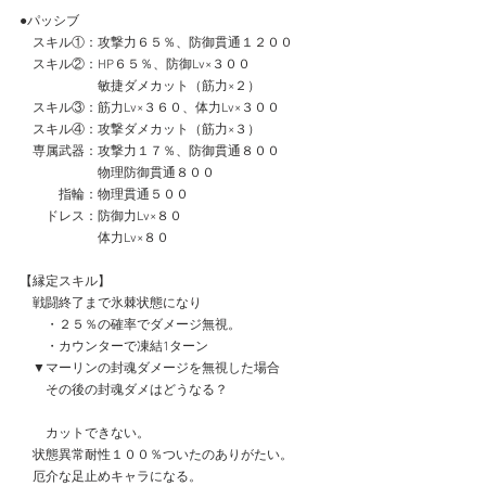
●パッシブ
　スキル①：攻撃力６５％、防御貫通１２００
　スキル②：HP６５％、防御Lv×３００
　　　　　　敏捷ダメカット（筋力×２）
　スキル③：筋力Lv×３６０、体力Lv×３００
　スキル④：攻撃ダメカット（筋力×３）
　専属武器：攻撃力１７％、防御貫通８００
　　　　　　物理防御貫通８００
　　　指輪：物理貫通５００
　　ドレス：防御力Lv×８０
　　　　　　体力Lv×８０
【縁定スキル】
　戦闘終了まで氷棘状態になり
　　・２５％の確率でダメージ無視。
　　・カウンターで凍結1ターン
　▼マーリンの封魂ダメージを無視した場合
　　その後の封魂ダメはどうなる？
　　カットできない。
　状態異常耐性１００％ついたのありがたい。
　厄介な足止めキャラになる。