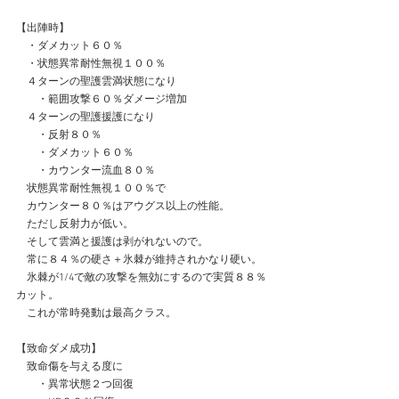
【出陣時】
　・ダメカット６０％
　・状態異常耐性無視１００％
　４ターンの聖護雲満状態になり
　　・範囲攻撃６０％ダメージ増加
　４ターンの聖護援護になり
　　・反射８０％
　　・ダメカット６０％
　　・カウンター流血８０％
　状態異常耐性無視１００％で
　カウンター８０％はアウグス以上の性能。
　ただし反射力が低い。
　そして雲満と援護は剥がれないので。
　常に８４％の硬さ＋氷棘が維持されかなり硬い。
　氷棘が1/4で敵の攻撃を無効にするので実質８８％
カット。
　これが常時発動は最高クラス。
【致命ダメ成功】
　致命傷を与える度に
　　・異常状態２つ回復