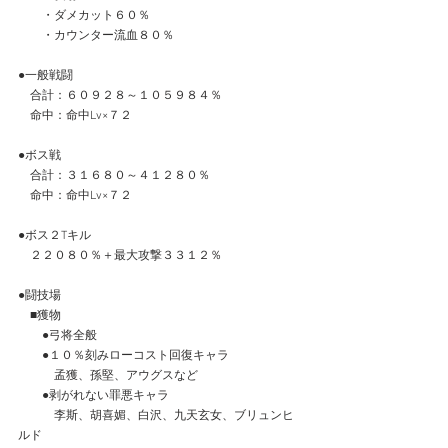
　　・ダメカット６０％
　　・カウンター流血８０％
●一般戦闘
　合計：６０９２８～１０５９８４％
　命中：命中Lv×７２
●ボス戦
　合計：３１６８０～４１２８０％
　命中：命中Lv×７２
●ボス２Tキル
　２２０８０％＋最大攻撃３３１２％
●闘技場
　■獲物
　　●弓将全般
　　●１０％刻みローコスト回復キャラ
　　　孟獲、孫堅、アウグスなど
　　●剥がれない罪悪キャラ
　　　李斯、胡喜媚、白沢、九天玄女、ブリュンヒ
ルド