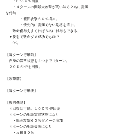
　　・HP３０％回復
　　・４ターンの間最大攻撃が高い味方２名に雲満
を付与
　　　　・範囲攻撃６０％増加。
　　　　・優先的に雲満でない副将を選ぶ。
　　致命傷与えまくれば６名に付与もできる。
　▼反射で致命ダメ成功でもOK？
　　OK。
【毎ターン行動前】
　自身の異常状態を４つまで-1ターン。
　２０％のHPを回復。
【攻撃前】
【毎ターン行動後】
【復帰機能】
　４回復活可能。１００％HP回復
　４ターンの聖護雲満状態になり
　　・範囲攻撃６０％ダメージ増加
　４ターンの聖護援護になり
　　・反射８０％