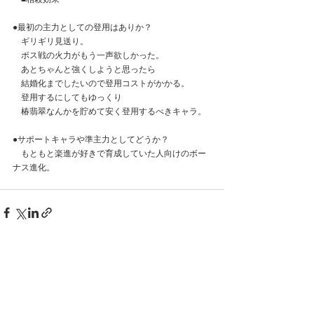
●最初の主力としての登用はありか？
　ギリギリ見送り。
　ボス戦の火力がもう一声欲しかった。
　あとちゃんと強くしようと思ったら
　結婚化までしたいので登用コストがかかる。
　登用するにしてもゆっくり
　椿翡翠なんかを貯めて安く登用するべきキャラ。
●サポートキャラや準主力としてどうか？
　もともと楽進が好きで育成していた人向けのボー
ナス進化。
コメント