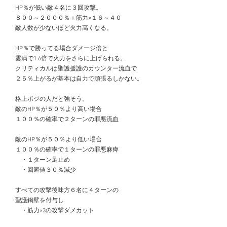
　HP％が低い敵４名に３回攻撃。
　８００～２０００％＋筋力×１６～４０
　敵人数が少ないほど火力高くなる。
　HP％で勝ってる場合ダメージ倍と
　雲満で1.6倍で火力をさらに上げられる。
　クリティカルは聖護援護のカウンター流血で
　２５％上がるが基本は自力で頑張るしかない。
　格上ポジの人だと強そう。
　敵のHP％が５０％より高い場合
　１００％の確率で２ターンの罪悪流血
　敵のHP％が５０％より低い場合
　１００％の確率で１ターンの罪悪麻痺
　　・１ターン足止め
　　・回避値３０％減少
　すべての攻撃後味方６名に４ターンの
　聖護鋼壁を付与し
　　・筋力×3の攻撃ダメカット