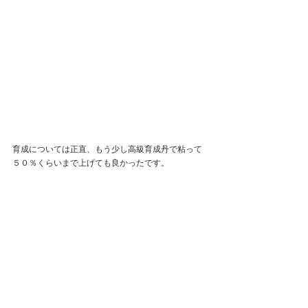
育成については正直、もう少し高級育成丹で粘って
５０％くらいまで上げても良かったです。
微課金編だったら確実にそうしてました。
廃課金アカウントは、ものすごくズボラです（笑
あと、UR結晶を入手するために
秘蔵の宝箱を何個買ったかと、ドロップしたアイテ
ムも
記録しておくべきでした。