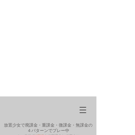
放置少女で廃課金・重課金・微課金・無課金の
４パターンでプレー中