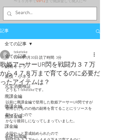
〜１ヶ月半で
VIP12
まで廃課金して廃人に〜
記事
全ての記事
teketeke
全ての記事
2019年3月30日
読了時間: 3分
歌姫アーサーUR閃を戦闘力３７万
副将キャラ
から４７８万まで育てるのに必要だ
裏技・小ネタ
ったアイテムは？
元宝消費検証
どうも！teketekeです。
廃課金編
以前に廃課金編で登用した歌姫アーサーUR閃ですが
微課金編
登用したものの他の副将を育てることにリソースを
割いていたので
無課金編
かなり後回しになってしまっていました。
課金編
今回やっと育成始められたので
基礎知識編