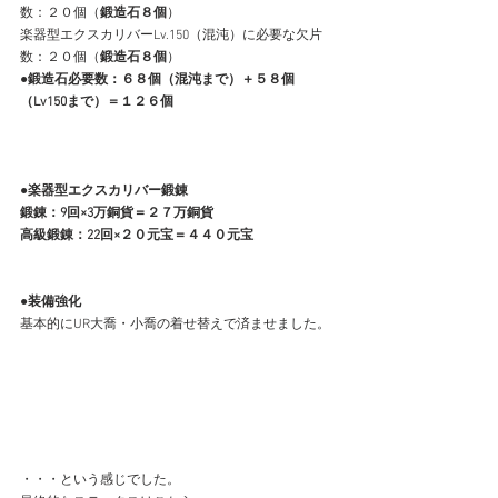
数：２０個（
鍛造石８個
） 
楽器型エクスカリバーLv.150（混沌）に必要な欠片
数：２０個（
鍛造石８個
） 
●鍛造石必要数：６８個（混沌まで）＋５８個
（Lv150まで）＝１２６個
●楽器型エクスカリバー鍛錬
鍛錬：9回×3万銅貨＝２７万銅貨
高級鍛錬：22回×２０元宝＝４４０元宝
●装備強化
基本的にUR大喬・小喬の着せ替えで済ませました。
・・・という感じでした。