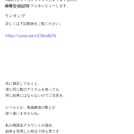
戦闘力を３７万から４６０万まで育てるのに
神将交換副将
必要だったアイテムをレビューします。
ランキング
詳しくは下記動画をご覧ください。
https://youtu.be/LE3dlu8tj7Q
先に補足しておくと、
僕と同じ数のアイテムを使っても
同じ結果にはならないのでご注意を。
レベルとか、奥義解放の数とか
諸々違いますからね。
私の廃課金アカウントの場合、
副将を登用した時点で何も育てず