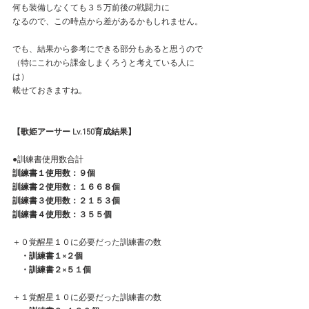
何も装備しなくても３５万前後の戦闘力に
なるので、この時点から差があるかもしれません。
でも、結果から参考にできる部分もあると思うので
（特にこれから課金しまくろうと考えている人に
は）
載せておきますね。
【歌姫アーサー Lv.150育成結果】
●訓練書使用数合計
訓練書１使用数：９個
訓練書２使用数：１６６８個
訓練書３使用数：２１５３個
訓練書４使用数：３５５個
＋０覚醒星１０に必要だった訓練書の数
　・訓練書１×２個
　・訓練書２×５１個
＋１覚醒星１０に必要だった訓練書の数