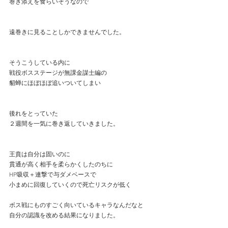
巻き添えを食らいそうなので
遠巻きに見ることしかできませんでした。
そうこうしている内に
戦役ボスステージが無課金謀士編の
貂蝉にほぼほぼ追いついてしまい
後れをとっていた
２週間を一気に巻き返していきました。
王賁は自分は固いのに
貫通が高く相手を柔らかくしたのちに
HP吸収＋連撃で与ダメベースで
小まめに回復していくので死亡リスクが低く
ボス戦にものすごく向いているキャラなんだなと
自分の認識を改める結果になりました。