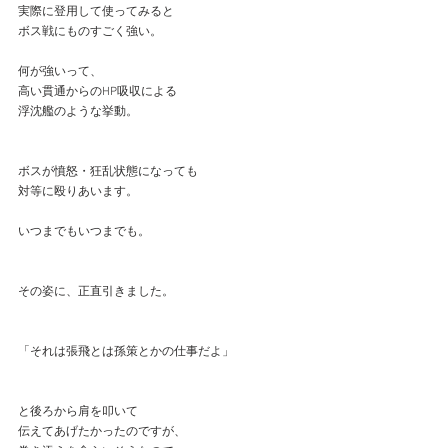
実際に登用して使ってみると
ボス戦にものすごく強い。
何が強いって、
高い貫通からのHP吸収による
浮沈艦のような挙動。
ボスが憤怒・狂乱状態になっても
対等に殴りあいます。
いつまでもいつまでも。
その姿に、正直引きました。
「それは張飛とは孫策とかの仕事だよ」
と後ろから肩を叩いて
伝えてあげたかったのですが、