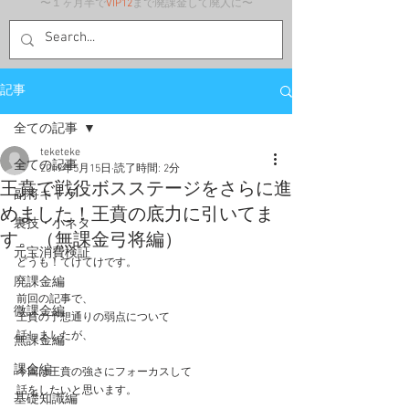
〜１ヶ月半で
VIP12
まで廃課金して廃人に〜
記事
全ての記事
teketeke
全ての記事
2019年5月15日
読了時間: 2分
王賁で戦役ボスステージをさらに進
副将キャラ
めました！王賁の底力に引いてま
裏技・小ネタ
す。（無課金弓将編）
元宝消費検証
どうも！てけてけです。
廃課金編
前回の記事で、
微課金編
王賁の予想通りの弱点について
話しましたが、
無課金編
課金編
今回は王賁の強さにフォーカスして
話をしたいと思います。
基礎知識編