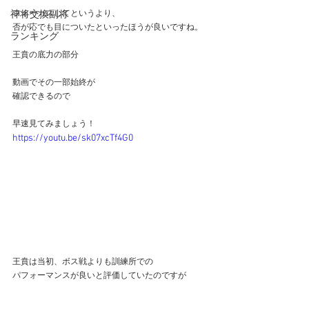
神将交換副将
フォーカスしてというより、
否が応でも目についたといったほうが良いですね。
ランキング
王賁の底力の部分
動画でその一部始終が
確認できるので
早速見てみましょう！
https://youtu.be/sk07xcTf4G0
王賁は当初、ボス戦よりも訓練所での
パフォーマンスが良いと評価していたのですが