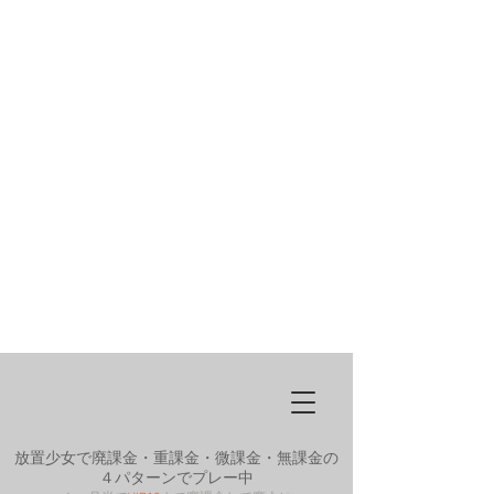
放置少女で廃課金・重課金・微課金・無課金の
４パターンでプレー中