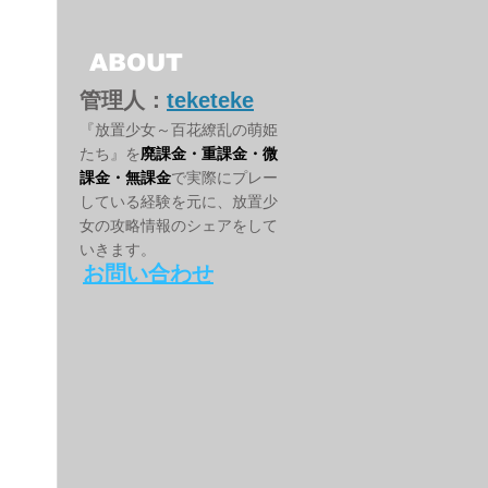
ABOUT
管理人：
teketeke
『放置少女～百花繚乱の萌姫
たち』を
廃課金・重課金・微
課金・無課金
で実際にプレー
している経験を元に、放置少
女の攻略情報のシェアをして
いきます。
お問い合わせ