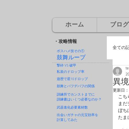
ホーム
ブログ
・攻略情報
全ての
ボスハメ技その
①
鼓舞ループ
撃砕 VS 破甲
t
廃
私装のドロップ率
2
遊歴で星10ドロップ
異境
鼓舞とバフデバフの関係
更新日：
神
訓練所でカンストまでに
こち
訓練書はいくつ必要なのか？
まだ
武器進化必要素材数
ぼち
出会いガチャの元宝効率を
たま
計算してみた