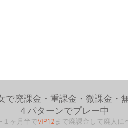
女で廃課金・重課金・微課金・
４パターンでプレー中
〜１ヶ月半で
VIP12
まで廃課金して廃人に