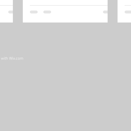
d with
Wix.com