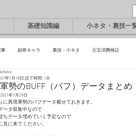
基礎知識編
小ネタ・裏技一
記事
副将キャラ
裏技・小ネタ
元宝消費検証
eketeke
課金編
微課金編
無課金編
課金編
基礎知識編
021年7月18日
読了時間: 1分
軍勢のBUFF（バフ）データまとめ
2021年7月29日
将交換副将
ランキング
らに異境軍勢のバフデータ載せておきます。
データ収集中なので
ぼちデータ埋めていく予定なので
に見に来てください。