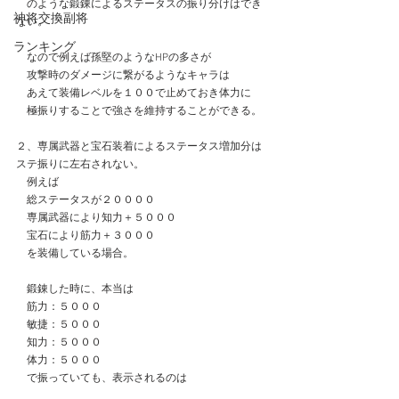
　のような鍛錬によるステータスの振り分けはでき
神将交換副将
ない。
ランキング
　なので例えば孫堅のようなHPの多さが
　攻撃時のダメージに繋がるようなキャラは
　あえて装備レベルを１００で止めておき体力に
　極振りすることで強さを維持することができる。
２、専属武器と宝石装着によるステータス増加分は
ステ振りに左右されない。
　例えば
　総ステータスが２００００
　専属武器により知力＋５０００
　宝石により筋力＋３０００
　を装備している場合。
　鍛錬した時に、本当は
　筋力：５０００
　敏捷：５０００
　知力：５０００
　体力：５０００
　で振っていても、表示されるのは