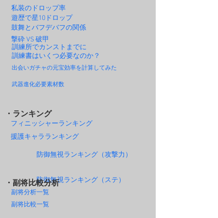
私装のドロップ率
遊歴で星10ドロップ
鼓舞とバフデバフの関係
撃砕 VS 破甲
訓練所でカンストまでに
訓練書はいくつ必要なのか？
出会いガチャの元宝効率を計算してみた
武器進化必要素材数
・ランキング
フィニッシャーランキング
援護キャラランキング
防御無視ランキング（攻撃力）
防御無視ランキング（ステ）
・副将比較分析
副将分析一覧
副将比較一覧