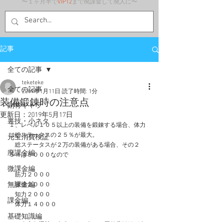
〜１ヶ月半で
VIP12
まで廃課金して廃人に〜
記事
全ての記事
teketeke
全ての記事
2019年1月11日
読了時間: 1分
装備鍛錬時の注意点
副将キャラ
更新日：
2019年5月17日
裏技・小ネタ
１、レベル１０５以上の装備を鍛錬する場合、体力
は総ステータスの２５％が最大。
元宝消費検証
　総ステータスが２万の装備がある場合、その２
廃課金編
５％は５０００なので
微課金編
　筋力２０００
無課金編
　敏捷２０００
　知力２０００
課金編
　体力１４０００
基礎知識編