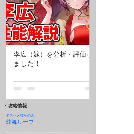
李広（嫁）を分析・評価し
ました！
・攻略情報
ボスハメ技その
①
鼓舞ループ