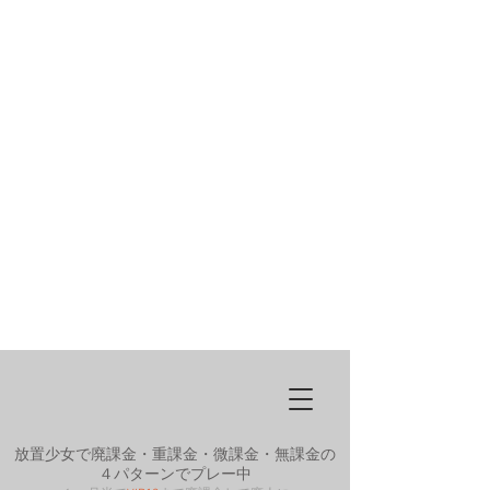
放置少女で廃課金・重課金・微課金・無課金の
４パターンでプレー中