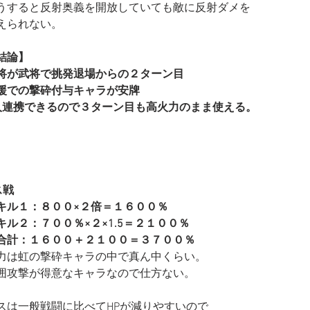
うすると反射奥義を開放していても敵に反射ダメを
えられない。
結論】
将が武将で挑発退場からの２ターン目
援での撃砕付与キャラが安牌
人連携できるので３ターン目も高火力のまま使える。
ス戦
キル１：８００×２倍＝１６００％
キル２：７００％×２×1.5＝２１００％
合計：１６００＋２１００＝３７００％
力は虹の撃砕キャラの中で真ん中くらい。
囲攻撃が得意なキャラなので仕方ない。
スは一般戦闘に比べてHPが減りやすいので