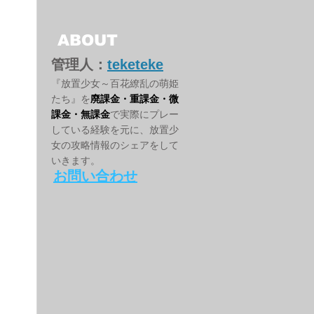
ABOUT
管理人：
teketeke
『放置少女～百花繚乱の萌姫
たち』を
廃課金・重課金・微
課金・無課金
で実際にプレー
している経験を元に、放置少
女の攻略情報のシェアをして
いきます。
お問い合わせ