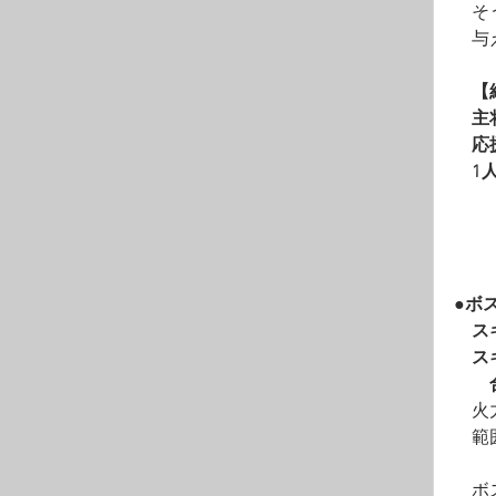
　そ
　与
　【
　主
　応
　1
●ボ
　ス
　ス
　　
　火
　範
　ボ