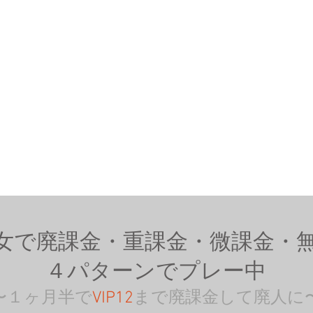
女で廃課金・重課金・微課金・
４パターンでプレー中
〜１ヶ月半で
VIP12
まで廃課金して廃人に