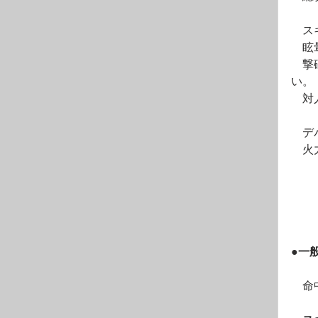
　ス
　眩
　撃
い。
　対
　デ
　火
●一
　命