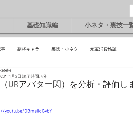
基礎知識編
小ネタ・裏技一
記事
副将キャラ
裏技・小ネタ
元宝消費検証
eketeke
課金編
微課金編
無課金編
課金編
基礎知識編
020年1月3日
読了時間: 4分
（URアバター閃）を分析・評価し
将交換副将
ランキング
s://youtu.be/OBmeIIdGvbY