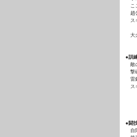
　こ
　趙
　ス
　大
●訓
　敵
　撃
　雷
　ス
●闘
　自