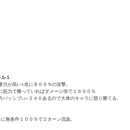
キル１
撃力が高い4名に８００％の攻撃。
に筋力で勝っていればダメージ倍で１６００％
力パッシブLv×２４０あるので大体のキャラに競り勝てる。
名に無条件１００％で２ターン流血。　