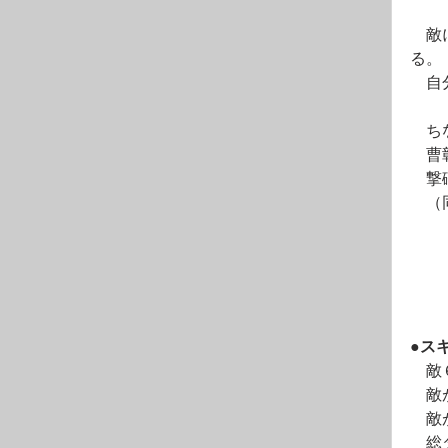
　敵
る。
　自
　ち
　曹
　撃
　（
●ス
　敵
　敵
　敵
　総