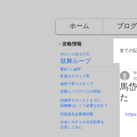
ホーム
ブログ
・攻略情報
全ての
ボスハメ技その
①
鼓舞ループ
撃砕 VS 破甲
t
廃
私装のドロップ率
2
遊歴で星10ドロップ
馬岱
鼓舞とバフデバフの関係
た
神
訓練所でカンストまでに
訓練書はいくつ必要なのか？
http
武器進化必要素材数
出会いガチャの元宝効率を
計算してみた