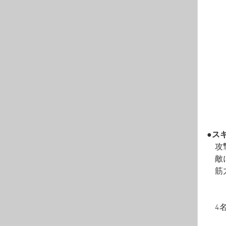
●ス
　攻
　敵
　筋
　4