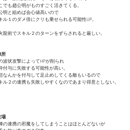
こでも趙公明がものすごく活きてくる。
公明と組めば会心値高いので
キル１のダメ倍にクリも乗せられる可能性UP。
火龍術でスキル２のターンをずらされると厳しい。
練所
の波状攻撃によってHPが削られ
砕付与に失敗する可能性が高い。
鎧なんかを付与して足止めしてくる敵もいるので
キル２の連携も失敗しやすくなのであまり得意としない。
技場
陣の連携の邪魔をしてしまうことはほとんどないが