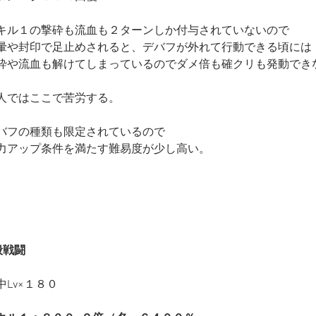
キル１の撃砕も流血も２ターンしか付与されていないので
暈や封印で足止めされると、デバフが外れて行動できる頃には
砕や流血も解けてしまっているのでダメ倍も確クリも発動でき
人ではここで苦労する。
バフの種類も限定されているので
力アップ条件を満たす難易度が少し高い。
般戦闘
中Lv×１８０