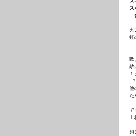
　ス
　ス
　　
　火
　虹
　敵
　敵
　１
　H
　他
　た
　で
　上
　趙