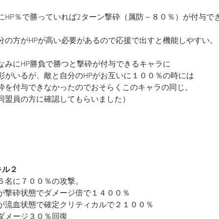
にHP％で勝っていれば2ターン撃砕（属防－８０％）が付与で
分の方がHPが高い必要があるので応援で出すと機能しやすい。
なみにHP勝負で勝つと撃砕が付与できるキャラに
彰がいるが、敵と自分のHPがお互いに１００％の時には
砕を付与できなかったのでおそらくこのキャラの同じ。
同盟員の方に確認してもらいました）
キル２
６名に７００％の攻撃。
が撃砕状態でダメージ倍で１４００％
が流血状態で確定クリティカルで２１００％
ダメージ３０％回復