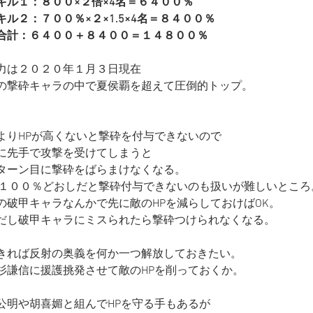
キル１：８００×２倍×4名＝６４００％
キル２：７００％×２×1.5×4名＝８４００％
合計：６４００＋８４００＝１４８００％
力は２０２０年１月３日現在
の撃砕キャラの中で夏侯覇を超えて圧倒的トップ。
よりHPが高くないと撃砕を付与できないので
に先手で攻撃を受けてしまうと
ターン目に撃砕をばらまけなくなる。
P１００％どおしだと撃砕付与できないのも扱いが難しいところ
の破甲キャラなんかで先に敵のHPを減らしておけばOK。
だし破甲キャラにミスられたら撃砕つけられなくなる。
きれば反射の奥義を何か一つ解放しておきたい。
杉謙信に援護挑発させて敵のHPを削っておくか。
公明や胡喜媚と組んでHPを守る手もあるが