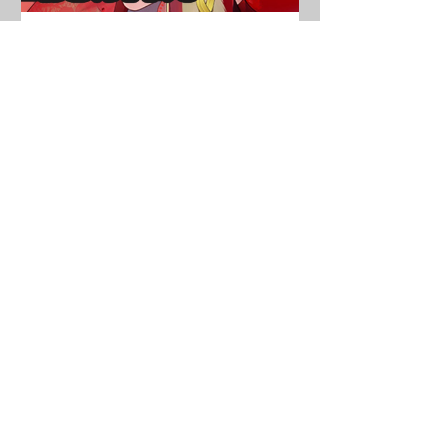
李広（嫁）を分析・評価し
ました！
・攻略情報
ボスハメ技その
①
鼓舞ループ
私装のドロップ率
遊歴で星10ドロップ
鼓舞とバフデバフの関係
撃砕 VS 破甲
訓練所でカンストまでに
訓練書はいくつ必要なのか？