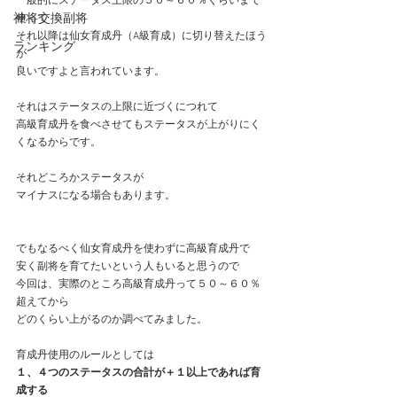
一般的にステータス上限の５０～６０％くらいまで
神将交換副将
使って
それ以降は仙女育成丹（A級育成）に切り替えたほう
ランキング
が
良いですよと言われています。
それはステータスの上限に近づくにつれて
高級育成丹を食べさせてもステータスが上がりにく
くなるからです。
それどころかステータスが
マイナスになる場合もあります。
でもなるべく仙女育成丹を使わずに高級育成丹で
安く副将を育てたいという人もいると思うので
今回は、実際のところ高級育成丹って５０～６０％
超えてから
どのくらい上がるのか調べてみました。
育成丹使用のルールとしては
１、４つのステータスの合計が＋１以上であれば育
成する