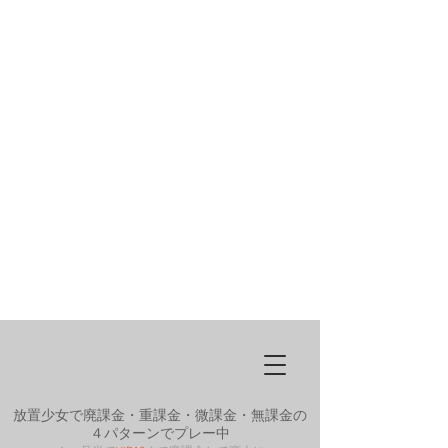
放置少女で廃課金・重課金・微課金・無課金の
４パターンでプレー中