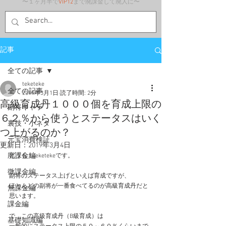
〜１ヶ月半で
VIP12
まで廃課金して廃人に〜
記事
全ての記事
teketeke
全ての記事
2019年3月1日
読了時間: 2分
高級育成丹１０００個を育成上限の
副将キャラ
６２％から使うとステータスはいく
裏技・小ネタ
つ上がるのか？
元宝消費検証
更新日：
2019年3月4日
廃課金編
どうも！teketekeです。
微課金編
副将のステータス上げといえば育成ですが、
ほとんどの副将が一番食べてるのが高級育成丹だと
無課金編
思います。
課金編
で、この高級育成丹（B級育成）は
基礎知識編