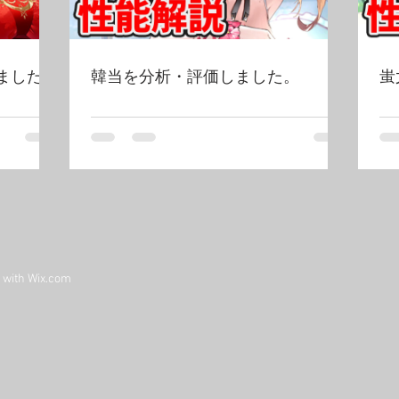
ました！
韓当を分析・評価しました。
蚩
d with
Wix.com