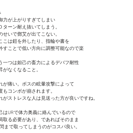
み
御力が上がりすぎてしまい
０ターン耐え抜いてしまう。
のせいで鄧艾が出てこない。
ここは鎧を外したり、指輪や書を
外すことで低い方向に調整可能なので楽
う一つは妲己の畜力によるデバフ耐性
昇がなくなること。
れが痛い。ボスの眩暈攻撃によって
度もコンボが崩されます。
れがストレスな人は見送った方が良いですね。
己はURで体力奥義に絡んでいるので
局取る必要があり、であればそのまま
R閃まで取ってしまうのがコスパ良い。