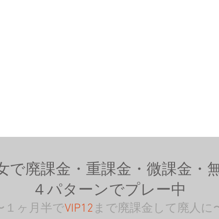
女で廃課金・重課金・微課金・
４パターンでプレー中
〜１ヶ月半で
VIP12
まで廃課金して廃人に