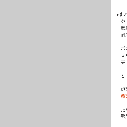
●ま
　や
　鼓
　耐
　ボ
　３
　実
　と
　妲
蔡
　た
　鄧