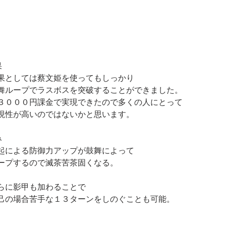
果
果としては蔡文姫を使ってもしっかり
舞ループでラスボスを突破することができました。
３０００円課金で実現できたので多くの人にとって
現性が高いのではないかと思います。
み
起による防御力アップが鼓舞によって
ープするので滅茶苦茶固くなる。
らに影甲も加わることで
己の場合苦手な１３ターンをしのぐことも可能。