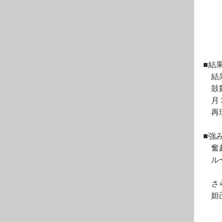
■結
　結
　鼓
　月
　再
■強
　奮
　ル
　さ
　妲