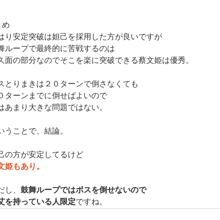
とめ
はり安定突破は妲己を採用した方が良いですが
舞ループで最終的に苦戦するのは
久面の部分なのでそこを楽に突破できる蔡文姫は優秀。
スとりまきは２０ターンで倒さなくても
０ターンまでに倒せばよいので
はあまり大きな問題ではない。
いうことで、結論。
己の方が安定してるけど
文姫もあり。
だし、
鼓舞ループではボスを倒せないので
艾を持っている人限定
ですね。