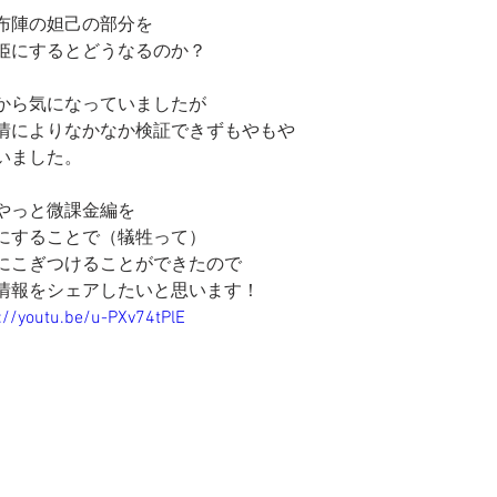
布陣の妲己の部分を
姫にするとどうなるのか？
から気になっていましたが
情によりなかなか検証できずもやもや
いました。
やっと微課金編を
にすることで（犠牲って）
にこぎつけることができたので
情報をシェアしたいと思います！
://youtu.be/u-PXv74tPlE