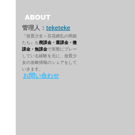
ABOUT
管理人：
teketeke
『放置少女～百花繚乱の萌姫
たち』を
廃課金・重課金・微
課金・無課金
で実際にプレー
している経験を元に、放置少
女の攻略情報のシェアをして
いきます。
お問い合わせ