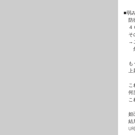
■弱
　防
　４
　そ
　→
　　
　も
　上
　こ
　何
　こ
　妲
　結
　U