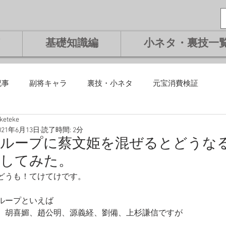
基礎知識編
小ネタ・裏技一
記事
副将キャラ
裏技・小ネタ
元宝消費検証
eketeke
課金編
微課金編
無課金編
課金編
基礎知識編
021年6月13日
読了時間: 2分
舞ループに蔡文姫を混ぜるとどうな
証してみた。
将交換副将
ランキング
どうも！てけてけです。
ループといえば
、胡喜媚、趙公明、源義経、劉備、上杉謙信ですが