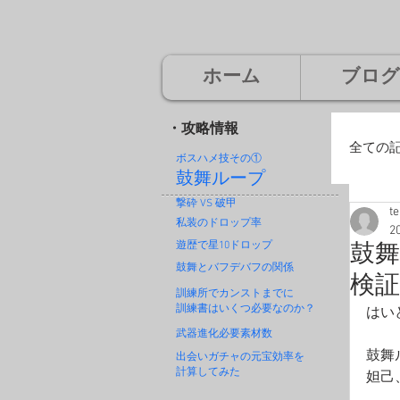
ホーム
ブログ
・攻略情報
全ての
ボスハメ技その
①
鼓舞ループ
撃砕 VS 破甲
t
廃
私装のドロップ率
2
遊歴で星10ドロップ
鼓
鼓舞とバフデバフの関係
検
神
訓練所でカンストまでに
訓練書はいくつ必要なのか？
はい
武器進化必要素材数
鼓舞
出会いガチャの元宝効率を
計算してみた
妲己