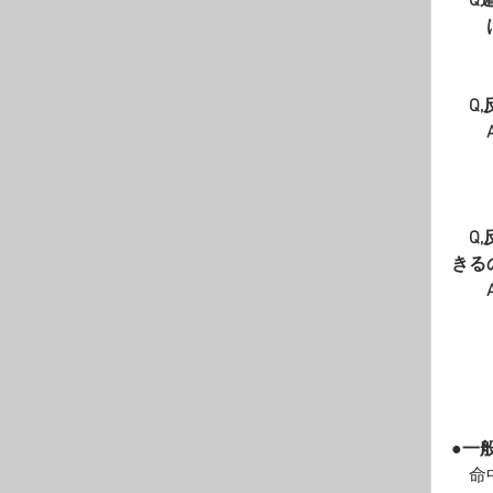
Q
　　
　Q
　　
　　
　Q
きる
　　
●一
　命