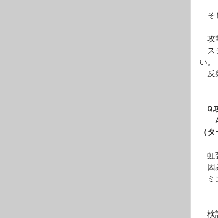
　そ
　攻
　ス
い。
　反
　Q
　　
（タ
　虹
　因
　ミ
　検