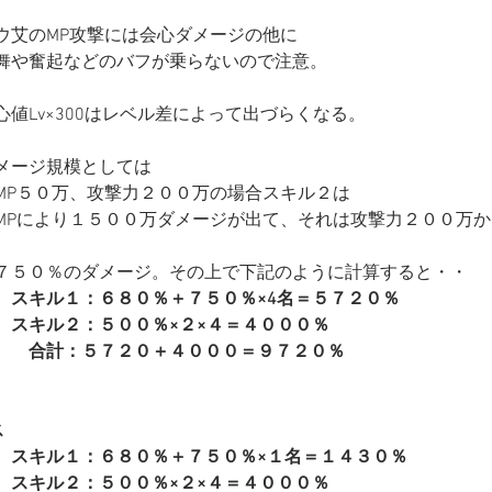
ウ艾のMP攻撃には会心ダメージの他に
舞や奮起などのバフが乗らないので注意。
心値Lv×300はレベル差によって出づらくなる。
メージ規模としては
MP５０万、攻撃力２００万の場合スキル２は
MPにより１５００万ダメージが出て、それは攻撃力２００万か
７５０％のダメージ。その上で下記のように計算すると・・
　スキル１：６８０％＋７５０％×4名＝５７２０％
　スキル２：５００％×２×４＝４０００％
　　合計：５７２０＋４０００＝９７２０％
ス
　スキル１：６８０％＋７５０％×１名＝１４３０％
　スキル２：５００％×２×４＝４０００％