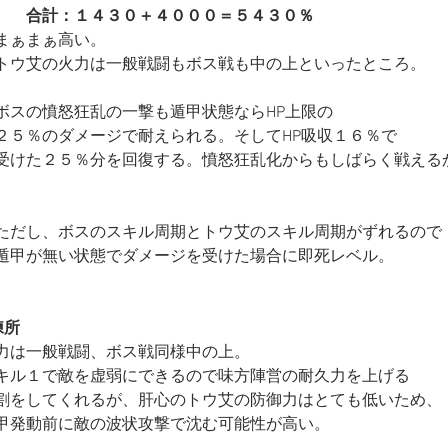
　　合計：１４３０＋４０００＝５４３０％
まぁまぁ高い。
トウ艾の火力は一般戦闘もボス戦も中の上といったところ。
ボスの憤怒狂乱の一撃も遁甲状態ならHP上限の
２５％のダメージで耐えられる。そしてHP吸収１６％で
受けた２５％分を回復する。憤怒狂乱化からもしばらく戦える
ただし、ボスのスキル周期とトウ艾のスキル周期がずれるので
遁甲が無い状態でダメージを受けた場合に即死レベル。
練所
力は一般戦闘、ボス戦同様中の上。
キル１で敵を虚弱にできるので味方陣営の耐久力を上げる
割をしてくれるが、肝心のトウ艾の防御力はとても低いため、
甲発動前に敵の波状攻撃で沈む可能性が高い。