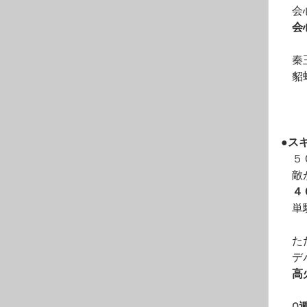
　会
　会
　秦
　貂
●ス
　５
　敵
４
　単
　た
　デ
高