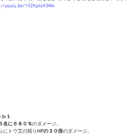
s://youtu.be/1VZKpto93M4
キル１
６名に６８０％
のダメージ。
らにトウ艾の残り
MPの３０倍
のダメージ。