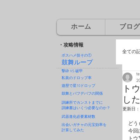
ホーム
ブログ
・攻略情報
全ての
ボスハメ技その
①
鼓舞ループ
撃砕 VS 破甲
t
廃
私装のドロップ率
2
遊歴で星10ドロップ
トウ
鼓舞とバフデバフの関係
し
神
訓練所でカンストまでに
訓練書はいくつ必要なのか？
更新日：
武器進化必要素材数
どう
出会いガチャの元宝効率を
計算してみた
今回
トウ