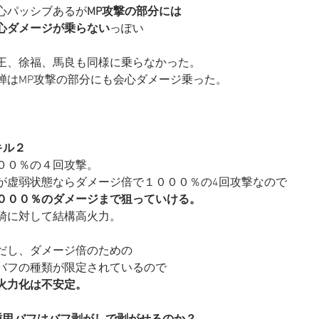
心パッシブあるが
MP攻撃の部分には
心ダメージが乗らない
っぽい
王、徐福、馬良も同様に乗らなかった。
蝉はMP攻撃の部分にも会心ダメージ乗った。
キル２
００％の４回攻撃。
が虚弱状態ならダメージ倍で１０００％の4回攻撃なので
０００％のダメージまで狙っていける。
騎に対して結構高火力。
だし、ダメージ倍のための
バフの種類が限定されているので
火力化は不安定。