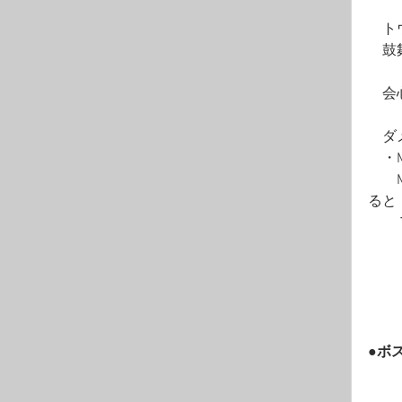
　ト
　鼓
　会
　ダ
　・
　　
ると
　　
　　
　　
　　
●ボ
　　
　　