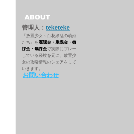
ABOUT
管理人：
teketeke
『放置少女～百花繚乱の萌姫
たち』を
廃課金・重課金・微
課金・無課金
で実際にプレー
している経験を元に、放置少
女の攻略情報のシェアをして
いきます。
お問い合わせ