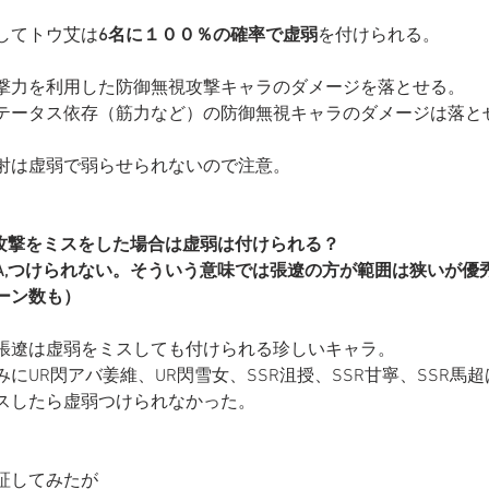
してトウ艾は
6名に１００％の確率で虚弱
を付けられる。
撃力を利用した防御無視攻撃キャラのダメージを落とせる。
テータス依存（筋力など）の防御無視キャラのダメージは落と
射は虚弱で弱らせられないので注意。
,攻撃をミスをした場合は虚弱は付けられる？
A,つけられない。そういう意味では張遼の方が範囲は狭いが優
ーン数も）
張遼は虚弱をミスしても付けられる珍しいキャラ。
みにUR閃アバ姜維、UR閃雪女、SSR沮授、SSR甘寧、SSR馬超
スしたら虚弱つけられなかった。
証してみたが