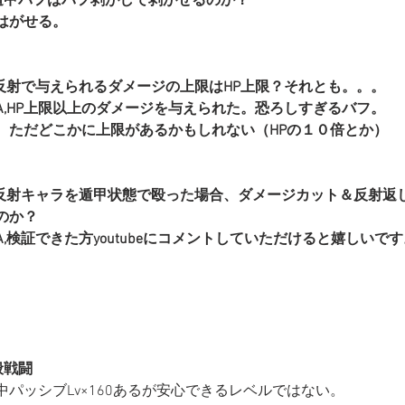
遁甲バフはバフ剥がしで剥がせるのか？
はがせる。
,反射で与えられるダメージの上限はHP上限？それとも。。。
A,HP上限以上のダメージを与えられた。恐ろしすぎるバフ。
　ただどこかに上限があるかもしれない（HPの１０倍とか）
,反射キャラを遁甲状態で殴った場合、ダメージカット＆反射返
のか？
A,検証できた方youtubeにコメントしていただけると嬉しいで
般戦闘
中パッシブLv×160あるが安心できるレベルではない。