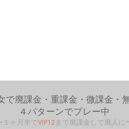
女で廃課金・重課金・微課金・
４パターンでプレー中
〜１ヶ月半で
VIP12
まで廃課金して廃人に