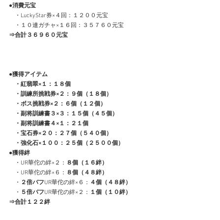
●消費元宝
　・LuckyStar券×４回：１２００元宝
　・１０連ガチャ×１６回：３５７６０元宝
⇒合計３６９６０元宝
●獲得アイテム
　・紅翡翠×１：１８個
　・訓練所挑戦券×２：９個（１８個）
　・ボス挑戦券×２：６個（１２個）
　・副将訓練書３×３：１５個（４５個）
　・副将訓練書４×１：２１個
　・宝石券×２０：２７個（５４０個）
　・強化石×１００：２５個（２５００個）
●獲得絆
　・UR華佗の絆×２：
８個（１６絆）
　・UR華佗の絆×６：
８個（４８絆）
　・
２倍バフ
UR華佗の絆×６：
４個（４８絆）
　・
５倍バフ
UR華佗の絆×２：
１個（１０絆）
⇒合計１２２絆