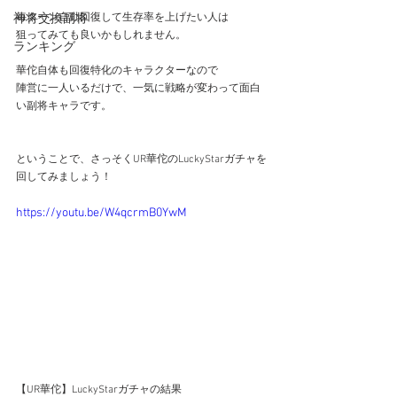
神将交換副将
毎ターン自動回復して生存率を上げたい人は
狙ってみても良いかもしれません。
ランキング
華佗自体も回復特化のキャラクターなので
陣営に一人いるだけで、一気に戦略が変わって面白
い副将キャラです。
ということで、さっそくUR華佗のLuckyStarガチャを
回してみましょう！
https://youtu.be/W4qcrmB0YwM
【UR華佗】LuckyStarガチャの結果