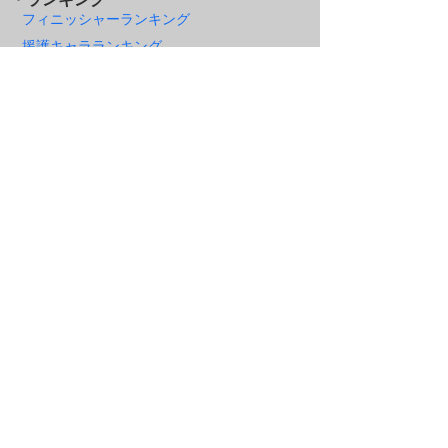
・ランキング
フィニッシャーランキング
援護キャラランキング
防御無視ランキング（攻撃力）
防御無視ランキング（ステ）
・副将比較分析
副将分析一覧
副将比較一覧
ABOUT
管理人：
teketeke
『放置少女～百花繚乱の萌姫たち』を
廃
課金・重課金・微課金・無課金
で実際に
プレーしている経験を元に、放置少女の
攻略情報のシェアをしていきます。