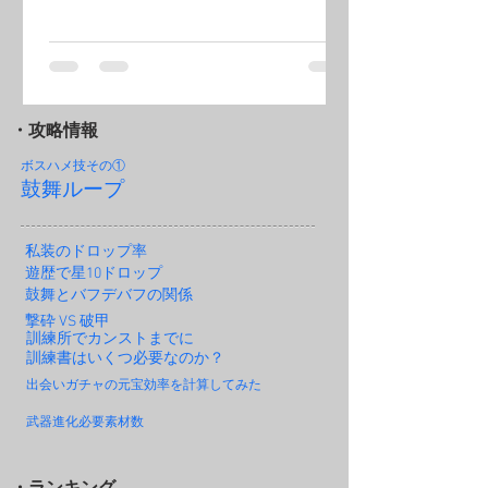
・攻略情報
ボスハメ技その
①
鼓舞ループ
私装のドロップ率
遊歴で星10ドロップ
鼓舞とバフデバフの関係
撃砕 VS 破甲
訓練所でカンストまでに
訓練書はいくつ必要なのか？
出会いガチャの元宝効率を計算してみた
武器進化必要素材数