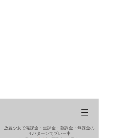
放置少女で廃課金・重課金・微課金・無課金の
４パターンでプレー中