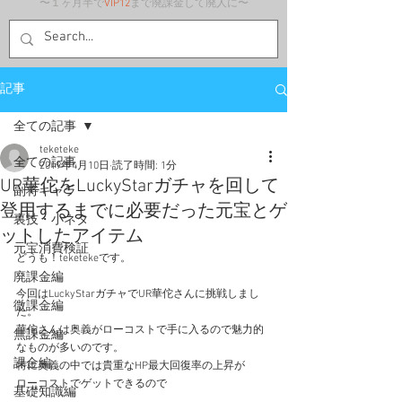
〜１ヶ月半で
VIP12
まで廃課金して廃人に〜
記事
全ての記事
teketeke
全ての記事
2019年4月10日
読了時間: 1分
UR華佗をLuckyStarガチャを回して
副将キャラ
登用するまでに必要だった元宝とゲ
裏技・小ネタ
ットしたアイテム
元宝消費検証
どうも！teketekeです。
廃課金編
今回はLuckyStarガチャでUR華佗さんに挑戦しまし
微課金編
た。
華佗さんは奥義がローコストで手に入るので魅力的
無課金編
なものが多いのです。
課金編
特に奥義の中では貴重なHP最大回復率の上昇が
ローコストでゲットできるので
基礎知識編